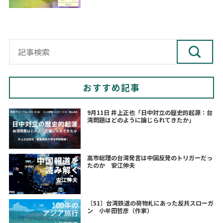
おすすめ記事
9月11日 井上正也「日中対立の歴史的起源：台
湾問題はどのように論じられてきたか」
高市総理の台湾発言は中国反発のトリガーだっ
たのか 安江伸夫
〔51〕台湾鉄道の荷物札にあった反共スローガ
ン 小牟田哲彦（作家）