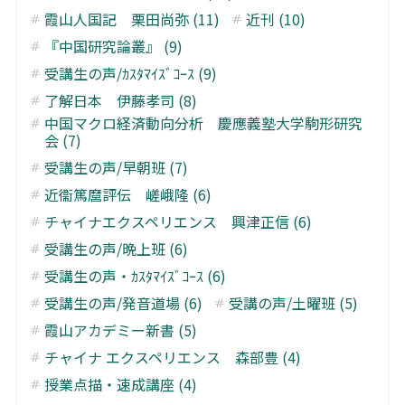
霞山人国記 栗田尚弥 (11)
近刊 (10)
『中国研究論叢』 (9)
受講生の声/ｶｽﾀﾏｲｽﾞｺｰｽ (9)
了解日本 伊藤孝司 (8)
中国マクロ経済動向分析 慶應義塾大学駒形研究
会 (7)
受講生の声/早朝班 (7)
近衞篤麿評伝 嵯峨隆 (6)
チャイナエクスペリエンス 興津正信 (6)
受講生の声/晩上班 (6)
受講生の声・ｶｽﾀﾏｲｽﾞｺｰｽ (6)
受講生の声/発音道場 (6)
受講の声/土曜班 (5)
霞山アカデミー新書 (5)
チャイナ エクスペリエンス 森部豊 (4)
授業点描・速成講座 (4)