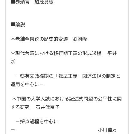
■巻頭言 加茂具樹
■論説
＊老舗全聚徳の歴史的変遷 劉朝峰
＊現代台湾における移行期正義の形成過程 平井
新
－蔡英文政権期の「転型正義」関連法規の制定と
運用を中心に－
＊中国の大学入試における記述式問題の公平性に関
する研究 石井佳奈子
－採点過程を中心に
－ 小川佳万