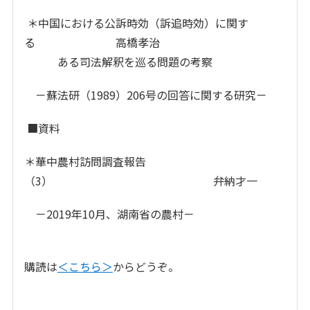
＊中国における公訴時効（訴追時効）に関す
る 高橋孝治
ある司法解釈を巡る問題の考察
－蘇法研（1989）206号の回答に関する研究－
■資料
＊華中農村訪問調査報告
（3） 弁納才一
－2019年10月、湖南省の農村－
購読は
＜こちら＞
からどうぞ。