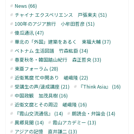
News (66)
チャイナ エクスペリエンス 戸張東夫 (51)
100年のアジア旅行 小牟田哲彦 (51)
傻瓜通讯 (47)
華北の「外国」建築をあるく 東福大輔 (37)
ベトナム 生活図譜 竹森紘臣 (34)
春夏秋冬・韓国踏山紀行 森正哲央 (33)
東亜フォーラム (28)
近衞篤麿 忙中閑あり 嵯峨隆 (22)
受講生の声/速成講座 (21)
『Think Asia』 (16)
中国政観 加茂具樹 (16)
近衞文麿とその周辺 嵯峨隆 (16)
『霞山交流通信』 (14)
朗読会・弁論会 (14)
異郷見聞 (14)
霞山アカデミー (13)
アジアの記憶 直井謙二 (13)