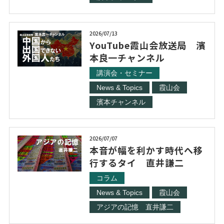
2026/07/13
YouTube霞山会放送局 濱
本良一チャンネル
講演会・セミナー
News & Topics
霞山会
濱本チャンネル
2026/07/07
本音が幅を利かす時代へ移
行するタイ 直井謙二
コラム
News & Topics
霞山会
アジアの記憶 直井謙二