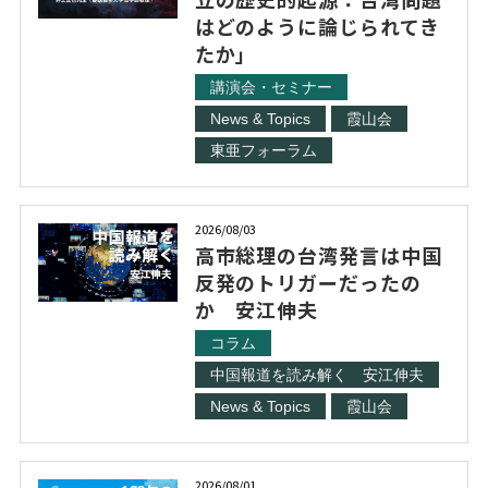
はどのように論じられてき
たか」
講演会・セミナー
News & Topics
霞山会
東亜フォーラム
2026/08/03
高市総理の台湾発言は中国
反発のトリガーだったの
か 安江伸夫
コラム
中国報道を読み解く 安江伸夫
News & Topics
霞山会
2026/08/01