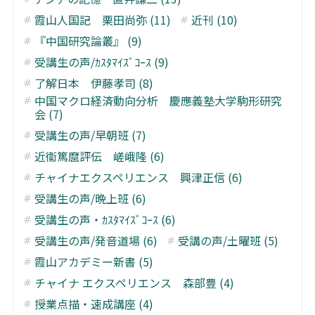
霞山人国記 栗田尚弥 (11)
近刊 (10)
『中国研究論叢』 (9)
受講生の声/ｶｽﾀﾏｲｽﾞｺｰｽ (9)
了解日本 伊藤孝司 (8)
中国マクロ経済動向分析 慶應義塾大学駒形研究
会 (7)
受講生の声/早朝班 (7)
近衞篤麿評伝 嵯峨隆 (6)
チャイナエクスペリエンス 興津正信 (6)
受講生の声/晩上班 (6)
受講生の声・ｶｽﾀﾏｲｽﾞｺｰｽ (6)
受講生の声/発音道場 (6)
受講の声/土曜班 (5)
霞山アカデミー新書 (5)
チャイナ エクスペリエンス 森部豊 (4)
授業点描・速成講座 (4)