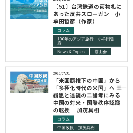
〔51〕台湾鉄道の荷物札に
あった反共スローガン 小
牟田哲彦（作家）
コラム
100年のアジア旅行 小牟田哲
彦
News & Topics
霞山会
2026/07/31
「米国覇権下の中国」から
「多極化時代の米国」へ ――王
緝思と達巍の二論考にみる
中国の対米・国際秩序認識
の転換 加茂具樹
コラム
中国政観 加茂具樹