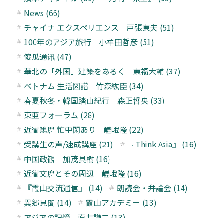
News (66)
チャイナ エクスペリエンス 戸張東夫 (51)
100年のアジア旅行 小牟田哲彦 (51)
傻瓜通讯 (47)
華北の「外国」建築をあるく 東福大輔 (37)
ベトナム 生活図譜 竹森紘臣 (34)
春夏秋冬・韓国踏山紀行 森正哲央 (33)
東亜フォーラム (28)
近衞篤麿 忙中閑あり 嵯峨隆 (22)
受講生の声/速成講座 (21)
『Think Asia』 (16)
中国政観 加茂具樹 (16)
近衞文麿とその周辺 嵯峨隆 (16)
『霞山交流通信』 (14)
朗読会・弁論会 (14)
異郷見聞 (14)
霞山アカデミー (13)
アジアの記憶 直井謙二 (13)