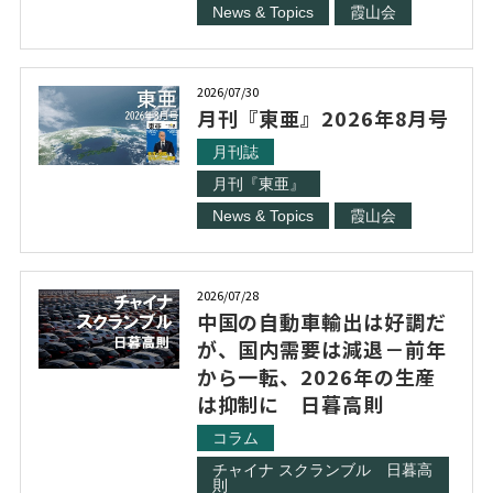
News & Topics
霞山会
2026/07/30
月刊『東亜』2026年8月号
月刊誌
月刊『東亜』
News & Topics
霞山会
2026/07/28
中国の自動車輸出は好調だ
が、国内需要は減退－前年
から一転、2026年の生産
は抑制に 日暮高則
コラム
チャイナ スクランブル 日暮高
則