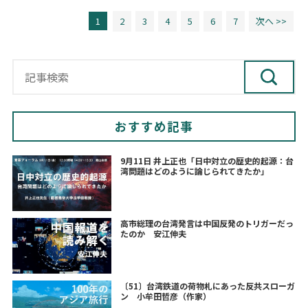
1
2
3
4
5
6
7
次へ >>
おすすめ記事
9月11日 井上正也「日中対立の歴史的起源：台
湾問題はどのように論じられてきたか」
高市総理の台湾発言は中国反発のトリガーだっ
たのか 安江伸夫
〔51〕台湾鉄道の荷物札にあった反共スローガ
ン 小牟田哲彦（作家）