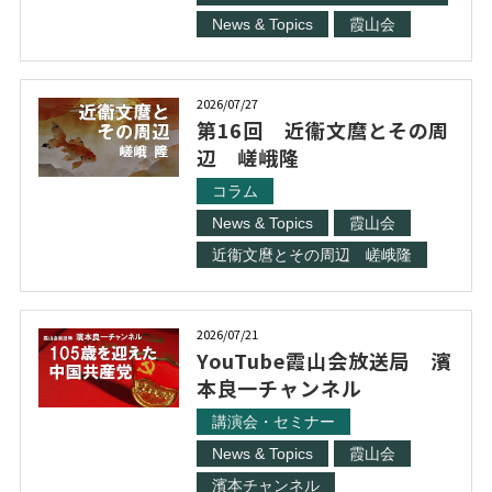
News & Topics
霞山会
2026/07/27
第16回 近衞文麿とその周
辺 嵯峨隆
コラム
News & Topics
霞山会
近衞文麿とその周辺 嵯峨隆
2026/07/21
YouTube霞山会放送局 濱
本良一チャンネル
講演会・セミナー
News & Topics
霞山会
濱本チャンネル