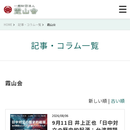
HOME
記事・コラム一覧
霞山会
記事・コラム一覧
霞山会
新しい順 |
古い順
2026/08/06
9月11日 井上正也「日中対
立の歴史的起源：台湾問題