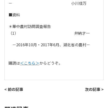
－ 小川佳万
■資料
＊華中農村訪問調査報告
（1） 弁納才一
－2016年10月・2017年6月、湖北省の農村－
購読は
＜こちら＞
からどうぞ。
< 前の記事
次の記事 >