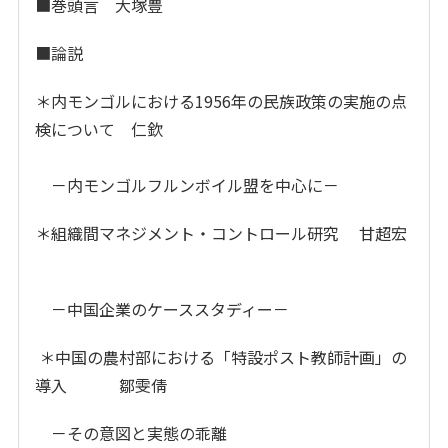
■巻頭言 大塚豊
■論説
＊内モンゴルにおける1956年の民族政策の実施の点
検について 仁欽
－内モンゴルフルンボイル盟を中心に－
＊組織間マネジメント・コントロール研究 甘超宏
－中国企業のケーススタディー－
＊中国の農村部における「特設ポスト教師計画」の
導入 鄒雯倩
－その意図と実態の乖離