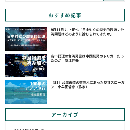
おすすめ記事
9月11日 井上正也「日中対立の歴史的起源：台
湾問題はどのように論じられてきたか」
高市総理の台湾発言は中国反発のトリガーだっ
たのか 安江伸夫
〔51〕台湾鉄道の荷物札にあった反共スローガ
ン 小牟田哲彦（作家）
アーカイブ