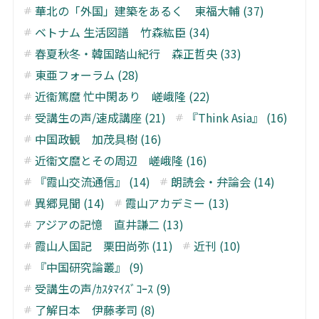
華北の「外国」建築をあるく 東福大輔 (37)
ベトナム 生活図譜 竹森紘臣 (34)
春夏秋冬・韓国踏山紀行 森正哲央 (33)
東亜フォーラム (28)
近衞篤麿 忙中閑あり 嵯峨隆 (22)
受講生の声/速成講座 (21)
『Think Asia』 (16)
中国政観 加茂具樹 (16)
近衞文麿とその周辺 嵯峨隆 (16)
『霞山交流通信』 (14)
朗読会・弁論会 (14)
異郷見聞 (14)
霞山アカデミー (13)
アジアの記憶 直井謙二 (13)
霞山人国記 栗田尚弥 (11)
近刊 (10)
『中国研究論叢』 (9)
受講生の声/ｶｽﾀﾏｲｽﾞｺｰｽ (9)
了解日本 伊藤孝司 (8)