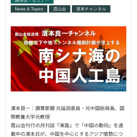
講演会・セミナー
News & Topics
霞山会
濱本チャンネル
濱本良一：讀賣新聞 元論説委員・元中国総局長、国
際教養大学元教授
霞山会刊行の月刊誌『東亜』で「中国の動向」を連
載中の濱本氏が、中国を中心とするアジア情勢につ