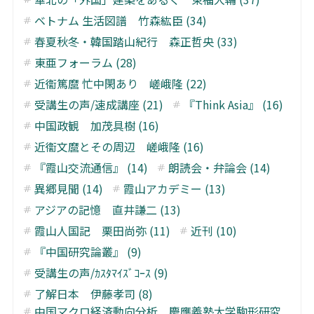
ベトナム 生活図譜 竹森紘臣 (34)
春夏秋冬・韓国踏山紀行 森正哲央 (33)
東亜フォーラム (28)
近衞篤麿 忙中閑あり 嵯峨隆 (22)
受講生の声/速成講座 (21)
『Think Asia』 (16)
中国政観 加茂具樹 (16)
近衞文麿とその周辺 嵯峨隆 (16)
『霞山交流通信』 (14)
朗読会・弁論会 (14)
異郷見聞 (14)
霞山アカデミー (13)
アジアの記憶 直井謙二 (13)
霞山人国記 栗田尚弥 (11)
近刊 (10)
『中国研究論叢』 (9)
受講生の声/ｶｽﾀﾏｲｽﾞｺｰｽ (9)
了解日本 伊藤孝司 (8)
中国マクロ経済動向分析 慶應義塾大学駒形研究