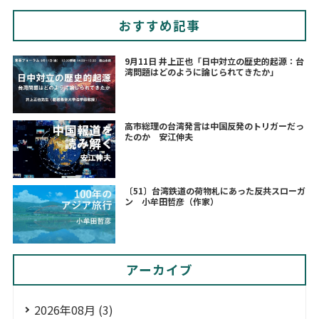
おすすめ記事
9月11日 井上正也「日中対立の歴史的起源：台
湾問題はどのように論じられてきたか」
高市総理の台湾発言は中国反発のトリガーだっ
たのか 安江伸夫
〔51〕台湾鉄道の荷物札にあった反共スローガ
ン 小牟田哲彦（作家）
アーカイブ
2026年08月 (3)