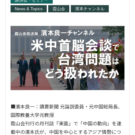
講演会・セミナー
News & Topics
霞山会
濱本チャンネル
■濱本良一：讀賣新聞 元論説委員・元中国総局長、
国際教養大学元教授
霞山会刊行の月刊誌『東亜』で「中国の動向」を連
載中の濱本氏が、中国を中心とするアジア情勢につ