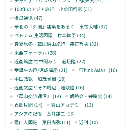
チャイナ エクスペリエンス 戸張東夫 (51)
100年のアジア旅行 小牟田哲彦 (51)
傻瓜通讯 (47)
華北の「外国」建築をあるく 東福大輔 (37)
ベトナム 生活図譜 竹森紘臣 (34)
春夏秋冬・韓国踏山紀行 森正哲央 (33)
東亜フォーラム (28)
近衞篤麿 忙中閑あり 嵯峨隆 (22)
受講生の声/速成講座 (21)
『Think Asia』 (16)
中国政観 加茂具樹 (16)
近衞文麿とその周辺 嵯峨隆 (16)
『霞山交流通信』 (14)
朗読会・弁論会 (14)
異郷見聞 (14)
霞山アカデミー (13)
アジアの記憶 直井謙二 (13)
霞山人国記 栗田尚弥 (11)
近刊 (10)