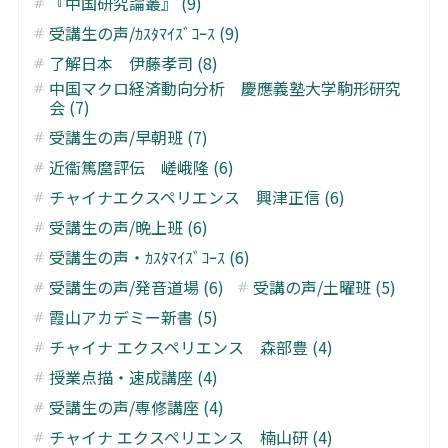
『中国研究論叢』 (9)
受講生の声/ｶｽﾀﾏｲｽﾞｺｰｽ (9)
了解日本 伊藤孝司 (8)
中国マクロ経済動向分析 慶應義塾大学駒形研究
会 (7)
受講生の声/早朝班 (7)
近衞篤麿評伝 嵯峨隆 (6)
チャイナエクスペリエンス 興津正信 (6)
受講生の声/晩上班 (6)
受講生の声・ｶｽﾀﾏｲｽﾞｺｰｽ (6)
受講生の声/発音道場 (6)
受講の声/土曜班 (5)
霞山アカデミー新書 (5)
チャイナ エクスペリエンス 森部豊 (4)
授業点描・速成講座 (4)
受講生の声/専修講座 (4)
チャイナ エクスペリエンス 楠山研 (4)