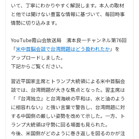
いて、丁寧にわかりやすく解説します。本人の取材
と他では聞けない豊富な情報に基づいて、毎回時事
情勢に切り込みます。
YouTube霞山会放送局 濱本良一チャンネル第76回
「
米中首脳会談で台湾問題はどう扱われたか
」
を
アップロードしました。
下記からご覧ください。
習近平国家主席とトランプ大統領による米中首脳会
談では、台湾問題が大きな焦点となった。習主席は
「『台湾独立』と台湾海峡の平和は、水と油のよう
に相容れない」と強い言葉で警告し、台湾問題に対
する中国側の厳しい姿勢を改めて示した。一方、ト
ランプ大統領は守勢に回る場面も見られた。
今後、米国側がどのように巻き返しを図るのかが注