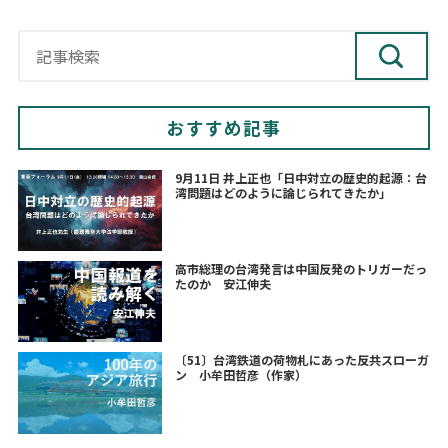
おすすめ記事
9月11日 井上正也「日中対立の歴史的起源：台
湾問題はどのように論じられてきたか」
高市総理の台湾発言は中国反発のトリガーだっ
たのか 安江伸夫
〔51〕台湾鉄道の荷物札にあった反共スローガ
ン 小牟田哲彦（作家）