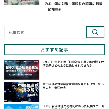
みる中国の対米・国際秩序認識の転換
加茂具樹
おすすめ記事
9月11日 井上正也「日中対立の歴史的起源：台
湾問題はどのように論じられてきたか」
高市総理の台湾発言は中国反発のトリガーだっ
たのか 安江伸夫
〔51〕台湾鉄道の荷物札にあった反共スローガ