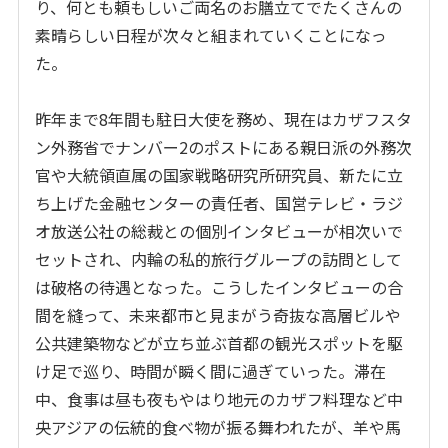
り、何とも頼もしいご両名のお膳立てでたくさんの
素晴らしい日程が次々と組まれていくことになっ
た。
昨年まで8年間も駐日大使を務め、現在はカザフスタ
ン外務省でナンバー2のポストにある親日派の外務次
官や大統領直属の国家戦略研究所研究員、新たに立
ち上げた金融センターの責任者、国営テレビ・ラジ
オ放送公社の総裁との個別インタビューが相次いで
セットされ、内輪の私的旅行グループの訪問として
は破格の待遇となった。こうしたインタビューの合
間を縫って、未来都市と見まがう奇抜な高層ビルや
公共建築物などが立ち並ぶ首都の観光スポットを駆
け足で巡り、時間が瞬く間に過ぎていった。滞在
中、食事は昼も夜もやはり地元のカザフ料理など中
央アジアの伝統的食べ物が振る舞われたが、羊や馬