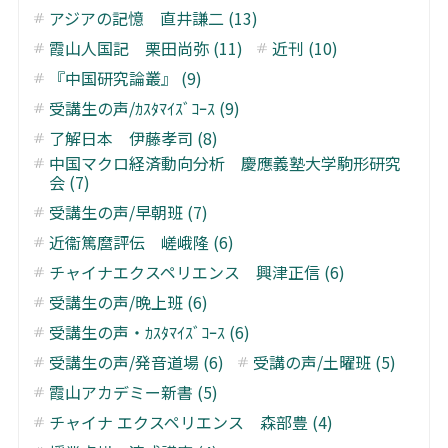
アジアの記憶 直井謙二 (13)
霞山人国記 栗田尚弥 (11)
近刊 (10)
『中国研究論叢』 (9)
受講生の声/ｶｽﾀﾏｲｽﾞｺｰｽ (9)
了解日本 伊藤孝司 (8)
中国マクロ経済動向分析 慶應義塾大学駒形研究
会 (7)
受講生の声/早朝班 (7)
近衞篤麿評伝 嵯峨隆 (6)
チャイナエクスペリエンス 興津正信 (6)
受講生の声/晩上班 (6)
受講生の声・ｶｽﾀﾏｲｽﾞｺｰｽ (6)
受講生の声/発音道場 (6)
受講の声/土曜班 (5)
霞山アカデミー新書 (5)
チャイナ エクスペリエンス 森部豊 (4)