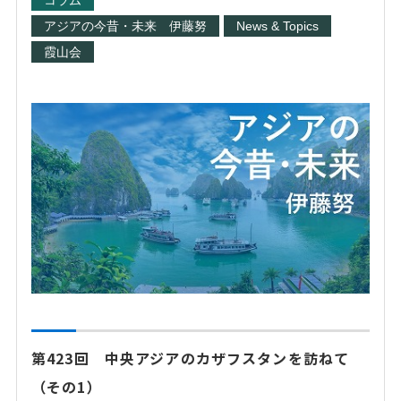
コラム
アジアの今昔・未来 伊藤努
News & Topics
霞山会
第423回 中央アジアのカザフスタンを訪ねて
（その1）