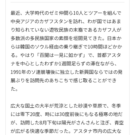
最近、大学時代のゼミ仲間ら10人とツアーを組んで
中央アジアのカザフスタンを訪れ、わが国ではあま
り知られていない遊牧民族の末裔であるカザフ人が
多数派の多民族国家の素顔を垣間見てきた。日本か
らは韓国のソウル経由の乗り継ぎで10時間ほどかか
る。やはり「百聞は一見に如かず」で、首都アスタ
ナを中心としたわずか1週間足らずの滞在ながら、
1991年のソ連崩壊後に独立した新興国ならではの発
展ぶりを訪問先のあちこちで感じ取ることができ
た。
広大な国土の大半が荒涼とした砂漠や草原で、冬季
には零下20度、時には30度前後にもなる極寒の地だ
が、訪問した8月下旬は陽光がさんさんと注ぎ、青空
が広がる快適な季節だった。アスタナ市内の広大な