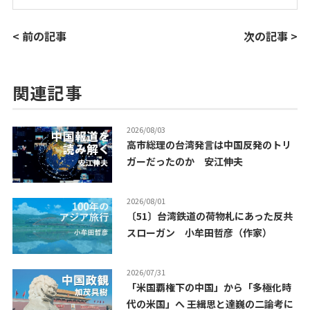
< 前の記事
次の記事 >
関連記事
2026/08/03
高市総理の台湾発言は中国反発のトリ
ガーだったのか 安江伸夫
2026/08/01
〔51〕台湾鉄道の荷物札にあった反共
スローガン 小牟田哲彦（作家）
2026/07/31
「米国覇権下の中国」から「多極化時
代の米国」へ ――王緝思と達巍の二論考に