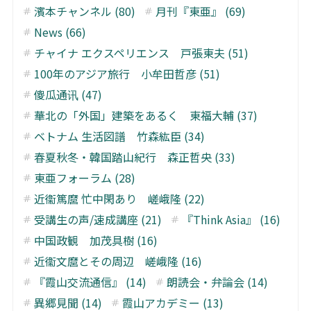
濱本チャンネル (80)
月刊『東亜』 (69)
News (66)
チャイナ エクスペリエンス 戸張東夫 (51)
100年のアジア旅行 小牟田哲彦 (51)
傻瓜通讯 (47)
華北の「外国」建築をあるく 東福大輔 (37)
ベトナム 生活図譜 竹森紘臣 (34)
春夏秋冬・韓国踏山紀行 森正哲央 (33)
東亜フォーラム (28)
近衞篤麿 忙中閑あり 嵯峨隆 (22)
受講生の声/速成講座 (21)
『Think Asia』 (16)
中国政観 加茂具樹 (16)
近衞文麿とその周辺 嵯峨隆 (16)
『霞山交流通信』 (14)
朗読会・弁論会 (14)
異郷見聞 (14)
霞山アカデミー (13)