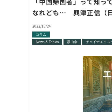
「中国帰国者」って知っ
なれども… 興津正信（
2022/10/24
コラム
News & Topics
霞山会
チャイナエクス