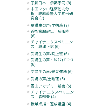
了解日本 伊藤孝司 (8)
中国マクロ経済動向分
析 慶應義塾大学駒形研
究会 (7)
受講生の声/早朝班 (7)
近衞篤麿評伝 嵯峨隆
(6)
チャイナエクスペリエン
ス 興津正信 (6)
受講生の声/晩上班 (6)
受講生の声・ｶｽﾀﾏｲｽﾞｺｰｽ
(6)
受講生の声/発音道場 (6)
受講の声/土曜班 (5)
霞山アカデミー新書 (5)
チャイナ エクスペリエン
ス 森部豊 (4)
授業点描・速成講座 (4)