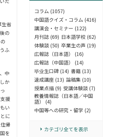
いた
コラム (1057)
中国語クイズ・コラム (416)
厚生省
講演会・セミナー (122)
後の
月刊誌 (69)
日本語学校 (62)
たの
体験談 (50)
卒業生の声 (19)
うふ
広報誌（日本語） (16)
広報誌（中国語） (14)
毕业生口碑 (14)
書籍 (13)
、中
速成講座 (13)
論稿集 (10)
しか
授業点描 (9)
受講体験談 (7)
かっ
教養情報誌（日本語／中国
国支援
語） (4)
でもい
中国等への研究・留学 (2)
ことに
永住帰
カテゴリ全てを表示
帰国を