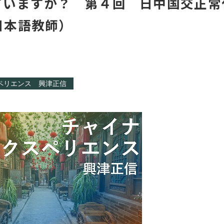
ていますか？ 第４回 日中国交正常
日本語教師）
ペリエンス 興津正信