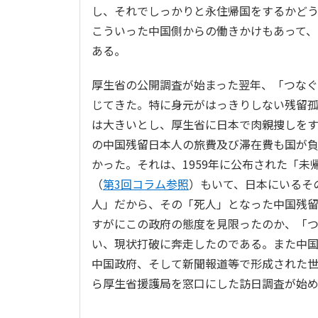
し、それでしっかりと永住帰国をするかど
こういった中国側からの働きかけもあって、日
ある。
厚生省の公開調査が始まった翌年、「つな
じてきた。特に身元がはっきりしない残留
は大きいとし、厚生省に日本で肉親捜しを
の中国残留日本人の旅費及び滞在費も国が
かった。それは、1959年に公布された「
（
第3回コラム参照
）もいて、日本にいるそ
人」だから、その「死人」となった中国残
すがにこの政府の態度を見限ったのか、「
い、現状打破に奔走したのである。また中
中国政府、そして新聞報道等で形成された世
ら厚生省援護局を窓口にした訪日調査が始