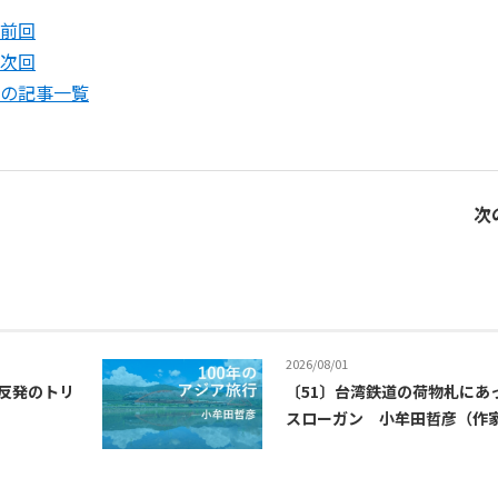
》前回
》次回
》の記事一覧
次
2026/08/01
反発のトリ
〔51〕台湾鉄道の荷物札にあ
スローガン 小牟田哲彦（作