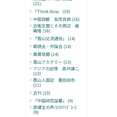
(21)
『Think Asia』 (16)
中国政観 加茂具樹 (16)
近衞文麿とその周辺 嵯
峨隆 (16)
『霞山交流通信』 (14)
朗読会・弁論会 (14)
異郷見聞 (14)
霞山アカデミー (13)
アジアの記憶 直井謙二
(13)
霞山人国記 栗田尚弥
(11)
近刊 (10)
『中国研究論叢』 (9)
受講生の声/ｶｽﾀﾏｲｽﾞｺｰｽ
(9)