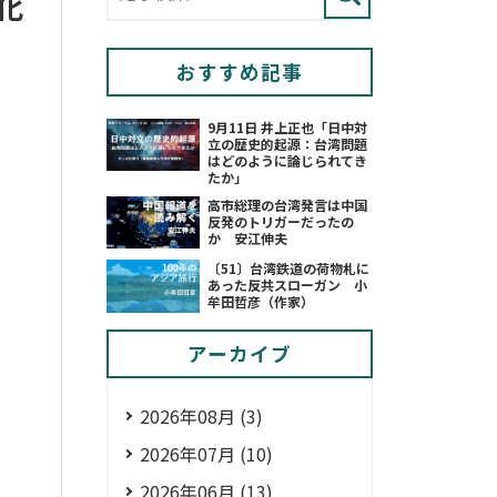
化
おすすめ記事
9月11日 井上正也「日中対
立の歴史的起源：台湾問題
はどのように論じられてき
たか」
高市総理の台湾発言は中国
反発のトリガーだったの
か 安江伸夫
〔51〕台湾鉄道の荷物札に
あった反共スローガン 小
牟田哲彦（作家）
アーカイブ
2026年08月 (3)
2026年07月 (10)
2026年06月 (13)