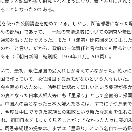
人に関する記事が多く掲載されるようになり、置き去りにされて
えることになったのである。
機関を使った公開調査を始めている。しかし、所管部署になった
ための部局」であって、「一般の未帰還者についての調査や帰国
の通知を出すだけであった。また「（満蒙）開拓団を送り出し
たのか」と言い、だから、政府の一体責任と言われても困るとい
る（『朝日新聞 縮刷版 1974年11月』513頁）。
ついて、最初、永住帰国の受入れしか考えていなかった。確かに
中国で作っていて、永住帰国する意思がないという人々もいた。
再会や墓参りのために一時帰国は認めてほしいという要望が多
人の妻となった日本人婦人等にも「里帰り」として全面的に帰
る。中国人の妻となった日本人婦人たちには、すでに子や孫ま
ば、今度は中国でできた家族との離散という新たな悲劇を生む
され、祖国日本をまったく見ることができなかった人々に突如
う。周恩来総理の提案は、まずは「里帰り」という名目で一時