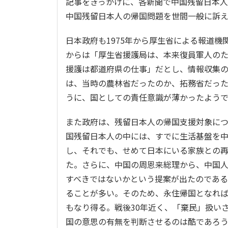
記事をきっかけに、各新聞で中国残留日本
中国残留日本人の帰国問題を世間一般に訴
日本政府も1975年から厚生省による報道
からは「厚生省援護局は、本来復員軍人の
援護は都道府県の仕事」だとし、情報収集
は、当時の農林省だったのか、拓務省だっ
うに、国としての責任意識が薄かったようであ
また政府は、残留日本人の帰国支援対象に
国残留日本人の中には、すでに生活基盤を
し、それでも、せめて日本にいる家族との
た。さらに、中国の周恩来総理から、中国
すべきではないかという提案が出たのであ
ることが多い。そのため、永住帰国となれ
もなり得る。戦後30年近く、「棄民」扱い
国の意思の有無を判断させるのは酷であろ