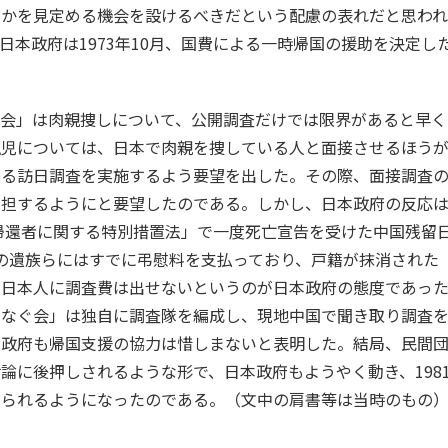
うかを見定める機会を設けるべきだという配慮の表れだと思わ
本政府は1973年10月、国費による一時帰国の援助を決定し
ぐ会」は肉親捜しについて、公開調査だけでは限界があると早く
孤児については、日本で肉親を捜している人と面接させるほう
する訪日調査を実施するよう要望を出した。その際、面接調査
負担するようにと要望したのである。しかし、日本政府の反応
未帰還者に関する特別措置法」で一度死亡宣告を受けた中国残留
の遺族らにはすでに弔慰料を支払っており、戸籍が抹消された
留日本人に調査費は出せないというのが日本政府の態度であっ
つなぐ会」は独自に調査隊を編成し、現地中国で聞き取り調査
国政府も帰国支援の協力は惜しまないと表明した。結局、民間
論に後押しされるような形で、日本政府もようやく動き、198
められるようになったのである。（文中の肩書等は当時のもの