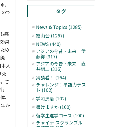
れる。
タグ
たので
News & Topics (1285)
も感
霞山会 (1267)
が効果
NEWS (440)
のため
アジアの今昔・未来 伊
藤努 (317)
は鈍
アジアの今昔・未来 直
日本人
井謙二 (316)
「死
猜猜看！ (164)
た。さ
チャレンジ！単語力テス
を行
ト (102)
団体、
学习汉语 (102)
1年か
書けますか (100)
）
留学生進学コース (100)
チャイナ スクランブル