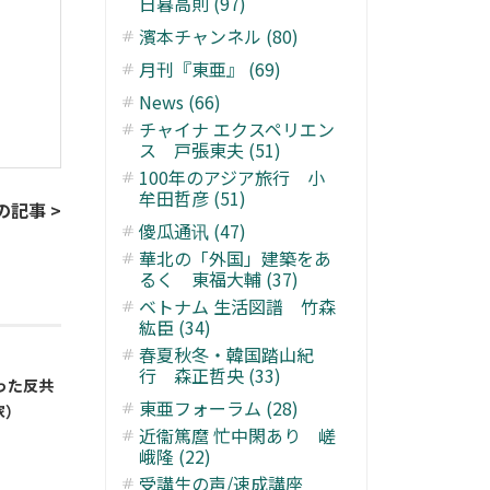
日暮高則 (97)
濱本チャンネル (80)
月刊『東亜』 (69)
News (66)
チャイナ エクスペリエン
ス 戸張東夫 (51)
100年のアジア旅行 小
牟田哲彦 (51)
の記事 >
傻瓜通讯 (47)
華北の「外国」建築をあ
るく 東福大輔 (37)
ベトナム 生活図譜 竹森
紘臣 (34)
春夏秋冬・韓国踏山紀
行 森正哲央 (33)
った反共
東亜フォーラム (28)
家）
近衞篤麿 忙中閑あり 嵯
峨隆 (22)
受講生の声/速成講座