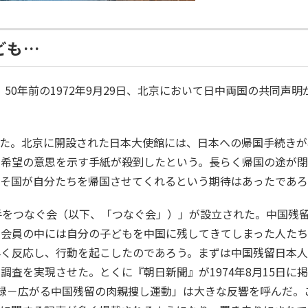
ども…
。50年前の1972年9月29日、北京において日中両国の共同声明
れた。北京に開設された日本大使館には、日本への帰国手続きが
国希望の意思を示す手紙が殺到したという。長らく帰国の途が
こそ国が自分たちを帰国させてくれるという期待はあったであろ
手をつなぐ会（以下、「つなぐ会」）」が設立された。中国残
。会員の中には自分の子どもを中国に残してきてしまった人た
早く反応し、行動を起こしたのであろう。まずは中国残留日本
査を実現させた。とくに『朝日新聞』が1974年8月15日に
録－広がる中国残留の肉親捜し運動」は大きな反響を呼んだ。