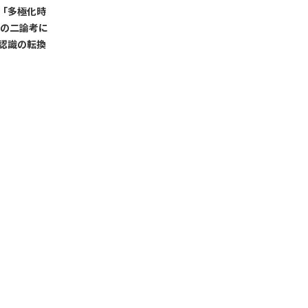
「多極化時
巍の二論考に
認識の転換