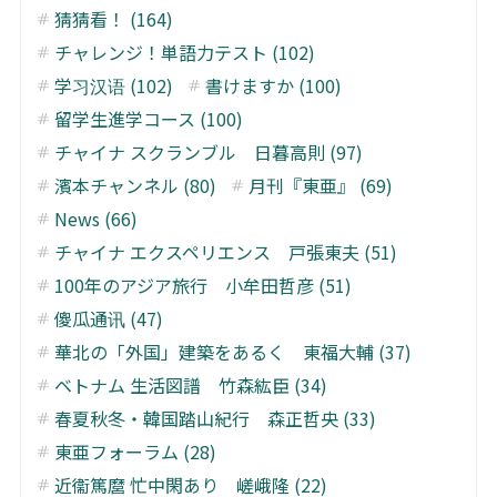
猜猜看！ (164)
チャレンジ！単語力テスト (102)
学习汉语 (102)
書けますか (100)
留学生進学コース (100)
チャイナ スクランブル 日暮高則 (97)
濱本チャンネル (80)
月刊『東亜』 (69)
News (66)
チャイナ エクスペリエンス 戸張東夫 (51)
100年のアジア旅行 小牟田哲彦 (51)
傻瓜通讯 (47)
華北の「外国」建築をあるく 東福大輔 (37)
ベトナム 生活図譜 竹森紘臣 (34)
春夏秋冬・韓国踏山紀行 森正哲央 (33)
東亜フォーラム (28)
近衞篤麿 忙中閑あり 嵯峨隆 (22)