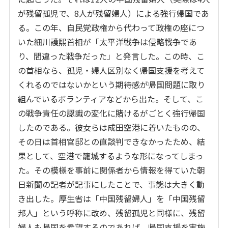
が残留孤児で、8人が残留婦人）による強行帰国であ
る。この年、自民党政権から代わって政権の座につ
いた細川護熙首相が「太平洋戦争は侵略戦争であ
り、間違った戦争だった」と発言した。この時、こ
の首相なら、孤児・婦人区別なく帰国支援を考えて
くれるのではないかという期待感が帰国問題に取り
組んでいるボランティアなどから出た。そして、こ
の戦争責任の認識の変化に賭けるがごとく強行帰国
したのである。彼女らは成田空港に着いたものの、
その日は首相官邸との直談判できなかったため、結
果として、空港で籠城するような形になってしまっ
た。その模様を事前に関係者から情報を得ていた朝
日新聞の記者が記事にしたことで、事態は大きく動
き出した。厚生省は「中国残留婦人」を「中国残留
邦人」という呼称に改め、残留孤児と同様に、残留
婦人も帰国を希望するのであれば、帰国支援を実施