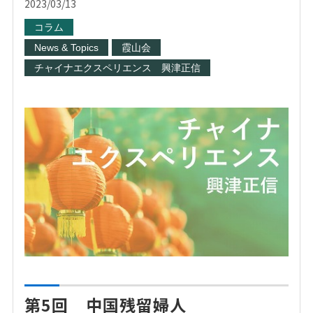
2023/03/13
コラム
News & Topics
霞山会
チャイナエクスペリエンス 興津正信
第5回 中国残留婦人