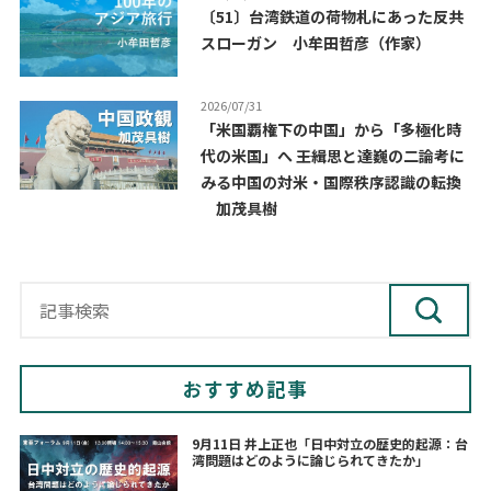
〔51〕台湾鉄道の荷物札にあった反共
スローガン 小牟田哲彦（作家）
2026/07/31
「米国覇権下の中国」から「多極化時
代の米国」へ ――王緝思と達巍の二論考に
みる中国の対米・国際秩序認識の転換
加茂具樹
おすすめ記事
9月11日 井上正也「日中対立の歴史的起源：台
湾問題はどのように論じられてきたか」