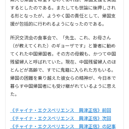
するとしたのである。またしても世論に後押しされ
る形となったが、ようやく国の責任として、帰国支
援が包括的に行われるようになったのである。
所沢交流会の食事会で、「先生、これ、お母さん
（が教えてくれた）のギョーザです」と筆者に勧め
てくれた中国帰国者。その方の母親も、かつて中国
残留婦人と呼ばれていた。現在、中国残留婦人のほ
とんどが高齢で、すでに鬼籍に入られた方もいる。
帰国の困難を乗り越えた彼女らの精神が、今日本で
暮らす中国帰国者にも受け継がれているように思え
た。
《チャイナ・エクスペリエンス 興津正信》前回
《チャイナ・エクスペリエンス 興津正信》次回
《チャイナ・エクスペリエンス 興津正信》の記事