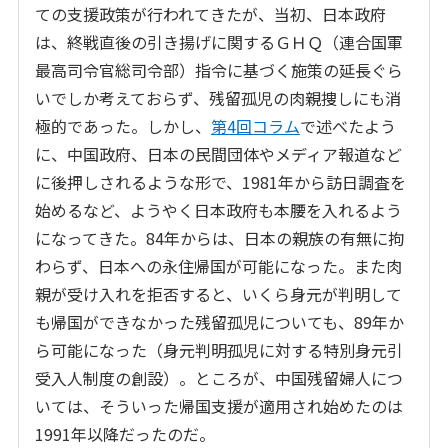
ての支援政策が行われてきたが、当初、日本政府
は、終戦直後の引き揚げに関するＧＨＱ（連合国軍
最高司令官総司令部）指令に基づく施策の延長ぐら
いでしか考えておらず、残留孤児の肉親捜しにも消
極的であった。しかし、
第4回コラム
で述べたよう
に、中国政府、日本の民間団体やメディア報道など
に後押しされるような形で、1981年から訪日調査を
始めるなど、ようやく日本政府も本腰を入れるよう
になってきた。84年からは、日本の親族の有無に拘
わらず、日本への永住帰国が可能になった。また肉
親が受け入れを拒否すると、いくら身元が判明して
も帰国ができなかった残留孤児についても、89年か
ら可能になった（身元判明孤児に対する特別身元引
受入人制度の創設）。ところが、中国残留婦人につ
いては、そういった帰国支援が適用され始めたのは
1991年以降だったのだ。