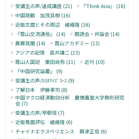
受講生の声/速成講座 (21)
『Think Asia』 (16)
中国政観 加茂具樹 (16)
近衞文麿とその周辺 嵯峨隆 (16)
『霞山交流通信』 (14)
朗読会・弁論会 (14)
異郷見聞 (14)
霞山アカデミー (13)
アジアの記憶 直井謙二 (13)
霞山人国記 栗田尚弥 (11)
近刊 (10)
『中国研究論叢』 (9)
受講生の声/ｶｽﾀﾏｲｽﾞｺｰｽ (9)
了解日本 伊藤孝司 (8)
中国マクロ経済動向分析 慶應義塾大学駒形研究
会 (7)
受講生の声/早朝班 (7)
近衞篤麿評伝 嵯峨隆 (6)
チャイナエクスペリエンス 興津正信 (6)