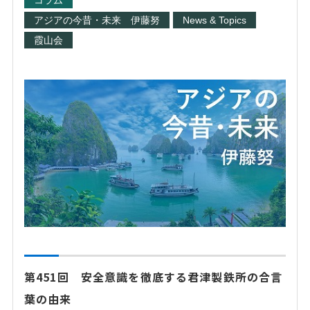
コラム
アジアの今昔・未来 伊藤努
News & Topics
霞山会
第451回 安全意識を徹底する君津製鉄所の合言
葉の由来