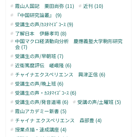
霞山人国記 栗田尚弥 (11)
近刊 (10)
『中国研究論叢』 (9)
受講生の声/ｶｽﾀﾏｲｽﾞｺｰｽ (9)
了解日本 伊藤孝司 (8)
中国マクロ経済動向分析 慶應義塾大学駒形研究
会 (7)
受講生の声/早朝班 (7)
近衞篤麿評伝 嵯峨隆 (6)
チャイナエクスペリエンス 興津正信 (6)
受講生の声/晩上班 (6)
受講生の声・ｶｽﾀﾏｲｽﾞｺｰｽ (6)
受講生の声/発音道場 (6)
受講の声/土曜班 (5)
霞山アカデミー新書 (5)
チャイナ エクスペリエンス 森部豊 (4)
授業点描・速成講座 (4)