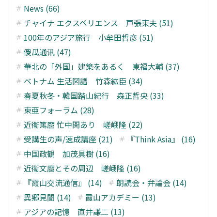
News (66)
チャイナ エクスペリエンス 戸張東夫 (51)
100年のアジア旅行 小牟田哲彦 (51)
傻瓜通讯 (47)
華北の「外国」建築をあるく 東福大輔 (37)
ベトナム 生活図譜 竹森紘臣 (34)
春夏秋冬・韓国踏山紀行 森正哲央 (33)
東亜フォーラム (28)
近衞篤麿 忙中閑あり 嵯峨隆 (22)
受講生の声/速成講座 (21)
『Think Asia』 (16)
中国政観 加茂具樹 (16)
近衞文麿とその周辺 嵯峨隆 (16)
『霞山交流通信』 (14)
朗読会・弁論会 (14)
異郷見聞 (14)
霞山アカデミー (13)
アジアの記憶 直井謙二 (13)