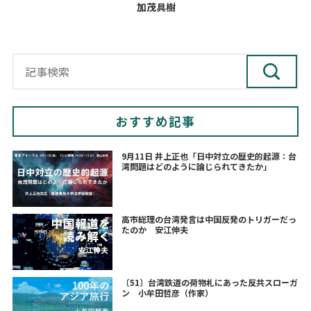
加茂具樹
おすすめ記事
9月11日 井上正也「日中対立の歴史的起源：台
湾問題はどのように論じられてきたか」
高市総理の台湾発言は中国反発のトリガーだっ
たのか 安江伸夫
〔51〕台湾鉄道の荷物札にあった反共スローガ
ン 小牟田哲彦（作家）