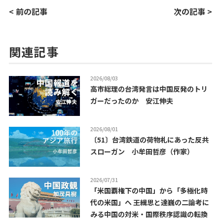
< 前の記事
次の記事 >
関連記事
2026/08/03
高市総理の台湾発言は中国反発のトリ
ガーだったのか 安江伸夫
2026/08/01
〔51〕台湾鉄道の荷物札にあった反共
スローガン 小牟田哲彦（作家）
2026/07/31
「米国覇権下の中国」から「多極化時
代の米国」へ ――王緝思と達巍の二論考に
みる中国の対米・国際秩序認識の転換