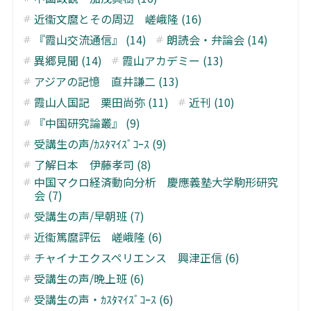
近衞文麿とその周辺 嵯峨隆 (16)
『霞山交流通信』 (14)
朗読会・弁論会 (14)
異郷見聞 (14)
霞山アカデミー (13)
アジアの記憶 直井謙二 (13)
霞山人国記 栗田尚弥 (11)
近刊 (10)
『中国研究論叢』 (9)
受講生の声/ｶｽﾀﾏｲｽﾞｺｰｽ (9)
了解日本 伊藤孝司 (8)
中国マクロ経済動向分析 慶應義塾大学駒形研究
会 (7)
受講生の声/早朝班 (7)
近衞篤麿評伝 嵯峨隆 (6)
チャイナエクスペリエンス 興津正信 (6)
受講生の声/晩上班 (6)
受講生の声・ｶｽﾀﾏｲｽﾞｺｰｽ (6)