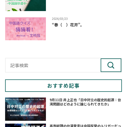
2026/03/23
“春（ ）花开”。
おすすめ記事
9月11日 井上正也「日中対立の歴史的起源：台
湾問題はどのように論じられてきたか」
高市総理の台湾発言は中国反発のトリガーだっ