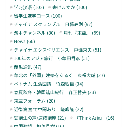
学习汉语 (102)
書けますか (100)
留学生進学コース (100)
チャイナ スクランブル 日暮高則 (97)
濱本チャンネル (80)
月刊『東亜』 (69)
News (66)
チャイナ エクスペリエンス 戸張東夫 (51)
100年のアジア旅行 小牟田哲彦 (51)
傻瓜通讯 (47)
華北の「外国」建築をあるく 東福大輔 (37)
ベトナム 生活図譜 竹森紘臣 (34)
春夏秋冬・韓国踏山紀行 森正哲央 (33)
東亜フォーラム (28)
近衞篤麿 忙中閑あり 嵯峨隆 (22)
受講生の声/速成講座 (21)
『Think Asia』 (16)
中国政観 加茂具樹 (16)