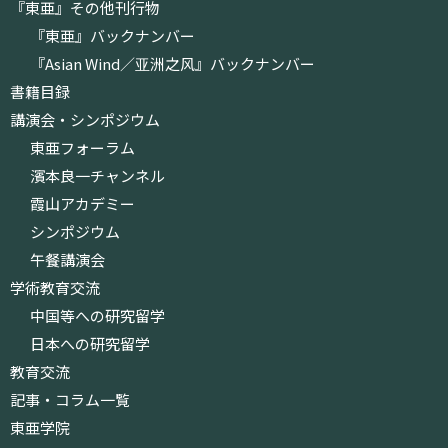
『東亜』その他刊行物
『東亜』バックナンバー
『Asian Wind／亚洲之风』バックナンバー
書籍目録
講演会・シンポジウム
東亜フォーラム
濱本良一チャンネル
霞山アカデミー
シンポジウム
午餐講演会
学術教育交流
中国等への研究留学
日本への研究留学
教育交流
記事・コラム一覧
東亜学院