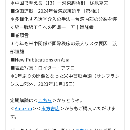
＊中国で考える（13）―河東碧梧桐 樋泉克夫
■企画連載 2024年台湾総統選挙（第4回）
＊多様化する選挙介入の手法―台湾内部の分裂を導
く統一戦線工作への回帰― 五十嵐隆幸
■巻頭言
＊今年も米中関係が国際秩序の最大リスク要因 渡
部恒雄
■New Publications on Asia
■表紙写真：ロイター／アフロ
＊1年ぶりの開催となった米中首脳会談（サンフラン
シスコ郊外、2023年11月15日）。
定期購読は＜
こちら
＞からどうぞ。
＜
Amazon
＞
＜
東方書店
＞からもご購入いただけま
す。