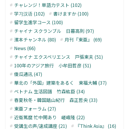
チャレンジ！単語力テスト (102)
学习汉语 (102)
書けますか (100)
留学生進学コース (100)
チャイナ スクランブル 日暮高則 (97)
濱本チャンネル (80)
月刊『東亜』 (69)
News (66)
チャイナ エクスペリエンス 戸張東夫 (51)
100年のアジア旅行 小牟田哲彦 (51)
傻瓜通讯 (47)
華北の「外国」建築をあるく 東福大輔 (37)
ベトナム 生活図譜 竹森紘臣 (34)
春夏秋冬・韓国踏山紀行 森正哲央 (33)
東亜フォーラム (27)
近衞篤麿 忙中閑あり 嵯峨隆 (22)
受講生の声/速成講座 (21)
『Think Asia』 (16)