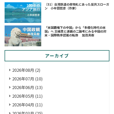
〔51〕台湾鉄道の荷物札にあった反共スローガ
ン 小牟田哲彦（作家）
「米国覇権下の中国」から「多極化時代の米
国」へ ――王緝思と達巍の二論考にみる中国の対
米・国際秩序認識の転換 加茂具樹
アーカイブ
2026年08月 (2)
2026年07月 (10)
2026年06月 (13)
2026年05月 (11)
2026年04月 (11)
2026年03月 (25)