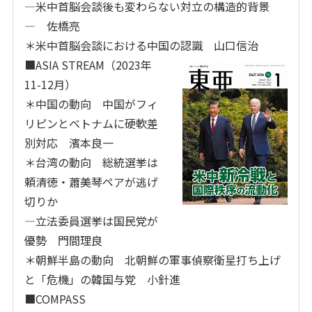
―米中首脳会談後も変わらない対立の構造的背景
― 佐橋亮
＊米中首脳会談における中国の認識 山口信治
■ASIA STREAM（2023年
11-12月）
＊中国の動向 中国がフィ
リピンとベトナムに硬軟差
別対応 濱本良一
＊台湾の動向 総統選挙は
頼清徳・蕭美琴ペアが逃げ
切りか
―立法委員選挙は国民党が
優勢 門間理良
＊朝鮮半島の動向 北朝鮮の軍事偵察衛星打ち上げ
と「危機」の韓国与党 小針進
■COMPASS