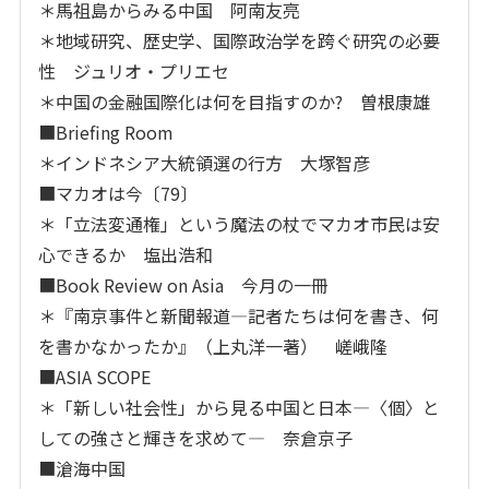
＊馬祖島からみる中国 阿南友亮
＊地域研究、歴史学、国際政治学を跨ぐ研究の必要
性 ジュリオ・プリエセ
＊中国の金融国際化は何を目指すのか? 曽根康雄
■Briefing Room
＊インドネシア大統領選の行方 大塚智彦
■マカオは今〔79〕
＊「立法変通権」という魔法の杖でマカオ市民は安
心できるか 塩出浩和
■Book Review on Asia 今月の一冊
＊『南京事件と新聞報道―記者たちは何を書き、何
を書かなかったか』（上丸洋一著） 嵯峨隆
■ASIA SCOPE
＊「新しい社会性」から見る中国と日本―〈個〉と
しての強さと輝きを求めて― 奈倉京子
■滄海中国