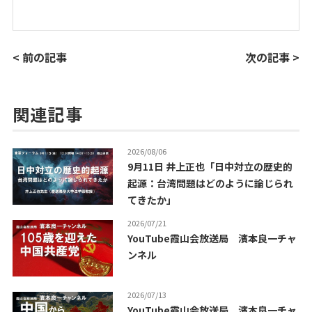
< 前の記事
次の記事 >
関連記事
2026/08/06
9月11日 井上正也「日中対立の歴史的
起源：台湾問題はどのように論じられ
てきたか」
2026/07/21
YouTube霞山会放送局 濱本良一チャ
ンネル
2026/07/13
YouTube霞山会放送局 濱本良一チャ