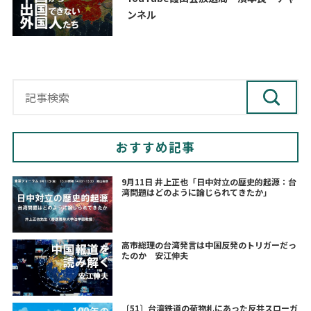
ンネル
おすすめ記事
9月11日 井上正也「日中対立の歴史的起源：台
湾問題はどのように論じられてきたか」
高市総理の台湾発言は中国反発のトリガーだっ
たのか 安江伸夫
〔51〕台湾鉄道の荷物札にあった反共スローガ