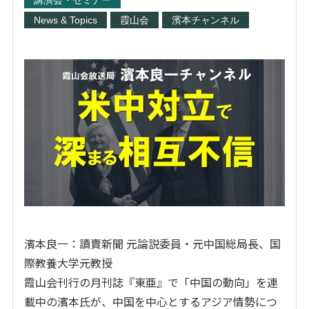
講演会・セミナー
News & Topics
霞山会
濱本チャンネル
濱本良一：讀賣新聞 元論説委員・元中国総局長、国
際教養大学元教授
霞山会刊行の月刊誌『東亜』で「中国の動向」を連
載中の濱本氏が、中国を中心とするアジア情勢につ