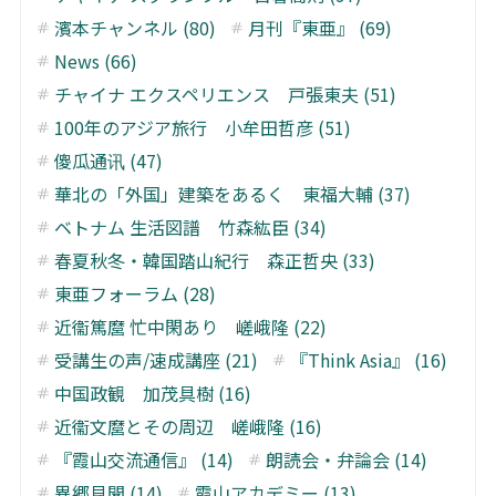
濱本チャンネル (80)
月刊『東亜』 (69)
News (66)
チャイナ エクスペリエンス 戸張東夫 (51)
100年のアジア旅行 小牟田哲彦 (51)
傻瓜通讯 (47)
華北の「外国」建築をあるく 東福大輔 (37)
ベトナム 生活図譜 竹森紘臣 (34)
春夏秋冬・韓国踏山紀行 森正哲央 (33)
東亜フォーラム (28)
近衞篤麿 忙中閑あり 嵯峨隆 (22)
受講生の声/速成講座 (21)
『Think Asia』 (16)
中国政観 加茂具樹 (16)
近衞文麿とその周辺 嵯峨隆 (16)
『霞山交流通信』 (14)
朗読会・弁論会 (14)
異郷見聞 (14)
霞山アカデミー (13)