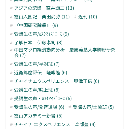
アジアの記憶 直井謙二 (13)
霞山人国記 栗田尚弥 (11)
近刊 (10)
『中国研究論叢』 (9)
受講生の声/ｶｽﾀﾏｲｽﾞｺｰｽ (9)
了解日本 伊藤孝司 (8)
中国マクロ経済動向分析 慶應義塾大学駒形研究
会 (7)
受講生の声/早朝班 (7)
近衞篤麿評伝 嵯峨隆 (6)
チャイナエクスペリエンス 興津正信 (6)
受講生の声/晩上班 (6)
受講生の声・ｶｽﾀﾏｲｽﾞｺｰｽ (6)
受講生の声/発音道場 (6)
受講の声/土曜班 (5)
霞山アカデミー新書 (5)
チャイナ エクスペリエンス 森部豊 (4)