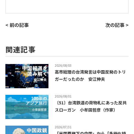
< 前の記事
次の記事 >
関連記事
2026/08/03
高市総理の台湾発言は中国反発のトリ
ガーだったのか 安江伸夫
2026/08/01
〔51〕台湾鉄道の荷物札にあった反共
スローガン 小牟田哲彦（作家）
2026/07/31
「米国覇権下の中国」から「多極化時