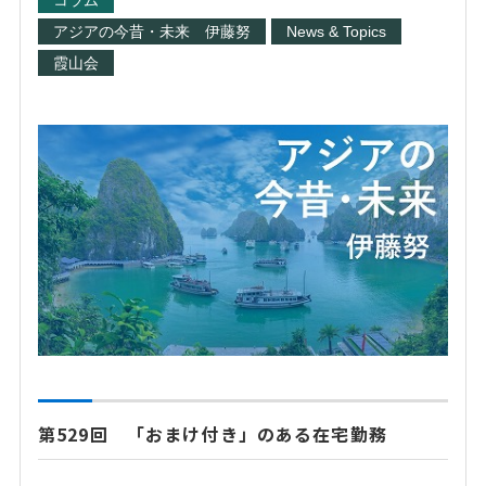
コラム
アジアの今昔・未来 伊藤努
News & Topics
霞山会
第529回 「おまけ付き」のある在宅勤務