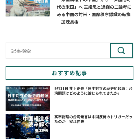
代の米国」へ ――王緝思と達巍の二論考に
みる中国の対米・国際秩序認識の転換
加茂具樹
おすすめ記事
9月11日 井上正也「日中対立の歴史的起源：台
湾問題はどのように論じられてきたか」
高市総理の台湾発言は中国反発のトリガーだっ
たのか 安江伸夫