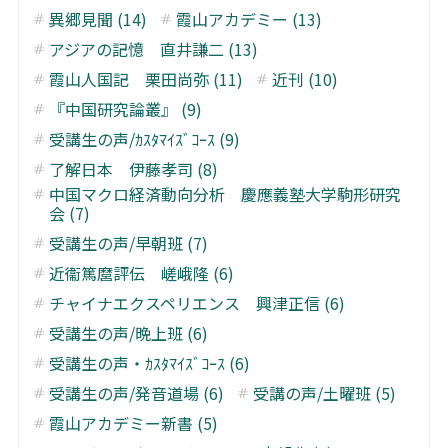
異郷見聞 (14)
霞山アカデミー (13)
アジアの記憶 直井謙二 (13)
霞山人国記 栗田尚弥 (11)
近刊 (10)
『中国研究論叢』 (9)
受講生の声/ｶｽﾀﾏｲｽﾞｺｰｽ (9)
了解日本 伊藤孝司 (8)
中国マクロ経済動向分析 慶應義塾大学駒形研究
会 (7)
受講生の声/早朝班 (7)
近衞篤麿評伝 嵯峨隆 (6)
チャイナエクスペリエンス 興津正信 (6)
受講生の声/晩上班 (6)
受講生の声・ｶｽﾀﾏｲｽﾞｺｰｽ (6)
受講生の声/発音道場 (6)
受講の声/土曜班 (5)
霞山アカデミー新書 (5)