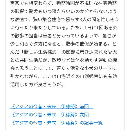
実家でも相変わらず、勤務時間が不規則な在宅勤務
の影響で愛犬もいつ寝たらいいのか分からないよう
な表情で、狭い集合住宅で暮らす3人の間を忙しそう
に行ったり来たりしている。ただ、1日に1回ある外
の散歩の担当は筆者と分かっているようで、暑さが
少し和らぐ夕方になると、散歩の催促が始まる。と
んだ「新しい生活様式」の影響に巻き込まれた愛犬
との共同生活だが、散歩などは体を動かす運動の機
会と思うことにして、若くて活発な小犬のリードに
引かれながら、ここは自宅近くの自然観察にも有効
活用した方が良さそうだ。
《アジアの今昔・未来 伊藤努》前回
《アジアの今昔・未来 伊藤努》次回
《アジアの今昔・未来 伊藤努》の記事一覧