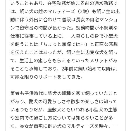
いうこともあり、在宅勤務が始まる前の通常勤務で
は、飼い犬の雌のマルティーズ（2歳）も飼い主の出
勤に伴う外出に合わせて普段は長女の自宅マンショ
ンで留守番の時間が長かった。勤務時間が不規則な
仕事に従事している上に、一人暮らしの身で小型犬
を飼うことは「ちょっと無謀では…」と正直な感想
を伝えたことはあったが、飼い主に忠実な犬を飼っ
て、生活上の癒しをもらえるといったメリットがあ
ることも承知しており、2年前に飼い始めて以降は、
可能な限りのサポートをしてきた。
筆者も子供時代に柴犬の雑種を家で飼っていたこと
があり、愛犬の可愛らしさや散歩の楽しさは知って
いるつもりだが、座敷犬ともいわれる小型犬の生態
や室内での過ごし方については知らないことが多
く、長女が自宅に飼い犬のマルティ－ズを時々、一