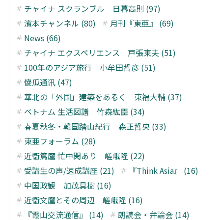
チャイナ スクランブル 日暮高則 (97)
濱本チャンネル (80)
月刊『東亜』 (69)
News (66)
チャイナ エクスペリエンス 戸張東夫 (51)
100年のアジア旅行 小牟田哲彦 (51)
傻瓜通讯 (47)
華北の「外国」建築をあるく 東福大輔 (37)
ベトナム 生活図譜 竹森紘臣 (34)
春夏秋冬・韓国踏山紀行 森正哲央 (33)
東亜フォーラム (28)
近衞篤麿 忙中閑あり 嵯峨隆 (22)
受講生の声/速成講座 (21)
『Think Asia』 (16)
中国政観 加茂具樹 (16)
近衞文麿とその周辺 嵯峨隆 (16)
『霞山交流通信』 (14)
朗読会・弁論会 (14)