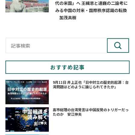
代の米国」へ ――王緝思と達巍の二論考に
みる中国の対米・国際秩序認識の転換
加茂具樹
おすすめ記事
9月11日 井上正也「日中対立の歴史的起源：台
湾問題はどのように論じられてきたか」
高市総理の台湾発言は中国反発のトリガーだっ
たのか 安江伸夫