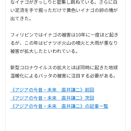
なイナゴがぎっしりと密集し跳ねている。さらに白
い泥流を手で掘っただけで黄色いイナゴの卵の塊が
出てきた。
フィリピンではイナゴの被害は10年に一度ほど起き
るが、この年はピナツボ火山の噴火と大雨が重なり
被害が拡大したといわれている。
新型コロナウイルスの拡大とほぼ同時に起きた地球
温暖化によるバッタの被害に注目する必要がある。
《アジアの今昔・未来 直井謙二》前回
《アジアの今昔・未来 直井謙二》次回
《アジアの今昔・未来 直井謙二》の記事一覧