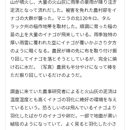
山が噴火し、大量の火山灰に雨季の豪雨が降り注ぎ
泥流となって流れだした。被害を免れた農村部をイ
ナゴの大群が襲った。マニラの北120キロ、タル
ラック州の稲作地帯を取材した。順調に育った稲の
苗の上を大量のイナゴが飛来している。雨季独特の
厚い雨雲に覆われた空にイナゴが覆いかぶさり夕方
のように暗くなる。農民が棒の先に布を取り付け振
り回してイナゴを落とそうとしているが、完全に焼
け石に水だ。（写真）農民も半分やけになって棒を
ただ振り回しているだけのようだ。
調査に来ていた農事研究者によると火山灰の泥流は
温度湿度とも高くイナゴの羽化に絶好の環境を与え
ているという。恐ろしいのは飛んでいるイナゴより
羽化したばかりのイナゴや卵だ。一部で地面が黒い
絨毯のようになっていて、よく見ると羽化した小さ