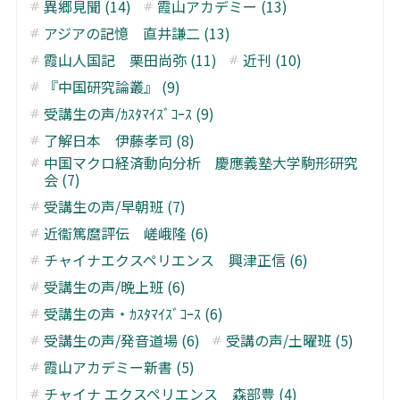
異郷見聞 (14)
霞山アカデミー (13)
アジアの記憶 直井謙二 (13)
霞山人国記 栗田尚弥 (11)
近刊 (10)
『中国研究論叢』 (9)
受講生の声/ｶｽﾀﾏｲｽﾞｺｰｽ (9)
了解日本 伊藤孝司 (8)
中国マクロ経済動向分析 慶應義塾大学駒形研究
会 (7)
受講生の声/早朝班 (7)
近衞篤麿評伝 嵯峨隆 (6)
チャイナエクスペリエンス 興津正信 (6)
受講生の声/晩上班 (6)
受講生の声・ｶｽﾀﾏｲｽﾞｺｰｽ (6)
受講生の声/発音道場 (6)
受講の声/土曜班 (5)
霞山アカデミー新書 (5)
チャイナ エクスペリエンス 森部豊 (4)