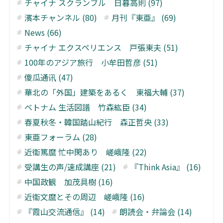
チャイナ スクランブル 日暮高則 (97)
濱本チャンネル (80)
月刊『東亜』 (69)
News (66)
チャイナ エクスペリエンス 戸張東夫 (51)
100年のアジア旅行 小牟田哲彦 (51)
傻瓜通讯 (47)
華北の「外国」建築をあるく 東福大輔 (37)
ベトナム 生活図譜 竹森紘臣 (34)
春夏秋冬・韓国踏山紀行 森正哲央 (33)
東亜フォーラム (28)
近衞篤麿 忙中閑あり 嵯峨隆 (22)
受講生の声/速成講座 (21)
『Think Asia』 (16)
中国政観 加茂具樹 (16)
近衞文麿とその周辺 嵯峨隆 (16)
『霞山交流通信』 (14)
朗読会・弁論会 (14)