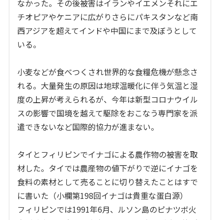
なかった。その後被害はイランやイエメンそれにエ
チオピアやケニアに広がりさらにパキスタンなど南
西アジアを超えてインドや中国にまで及ぼうとして
いる。
小麦などが食べつくされ世界的な食糧危機が懸念さ
れる。大量発生の原因は地球温暖化に伴う気温と湿
度の上昇が考えられるが、今年は新型コロナウイル
スの影響で国境を越えて駆除をおこなう専門家を派
遣できないなど国際的協力が進まない。
タイとフィリピンでイナゴによる農作物の被害を取
材した。タイでは農産物の値下がりで逆にイナゴを
食料の素材として売ることに切り替えたことはすで
に書いた（小欄第198回イナゴは貴重な蛋白源）
フィリピンでは1991年6月、ルソン島のピナツボ火