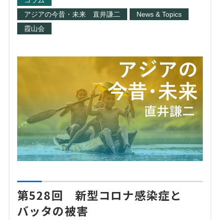
コラム
アジアの今昔・未来 直井謙二
News & Topics
霞山会
第528回 新型コロナ感染症と
バッタの被害