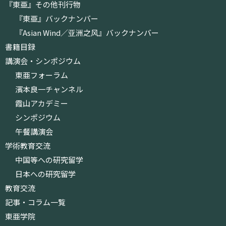
『東亜』その他刊行物
『東亜』バックナンバー
『Asian Wind／亚洲之风』バックナンバー
書籍目録
講演会・シンポジウム
東亜フォーラム
濱本良一チャンネル
霞山アカデミー
シンポジウム
午餐講演会
学術教育交流
中国等への研究留学
日本への研究留学
教育交流
記事・コラム一覧
東亜学院