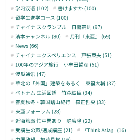
学习汉语 (102)
書けますか (100)
留学生進学コース (100)
チャイナ スクランブル 日暮高則 (97)
濱本チャンネル (80)
月刊『東亜』 (69)
News (66)
チャイナ エクスペリエンス 戸張東夫 (51)
100年のアジア旅行 小牟田哲彦 (51)
傻瓜通讯 (47)
華北の「外国」建築をあるく 東福大輔 (37)
ベトナム 生活図譜 竹森紘臣 (34)
春夏秋冬・韓国踏山紀行 森正哲央 (33)
東亜フォーラム (28)
近衞篤麿 忙中閑あり 嵯峨隆 (22)
受講生の声/速成講座 (21)
『Think Asia』 (16)
中国政観 加茂具樹 (16)