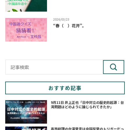
2026/03/23
“春（ ）花开”。
おすすめ記事
9月11日 井上正也「日中対立の歴史的起源：台
湾問題はどのように論じられてきたか」
高市総理の台湾発言は中国反発のトリガーだっ