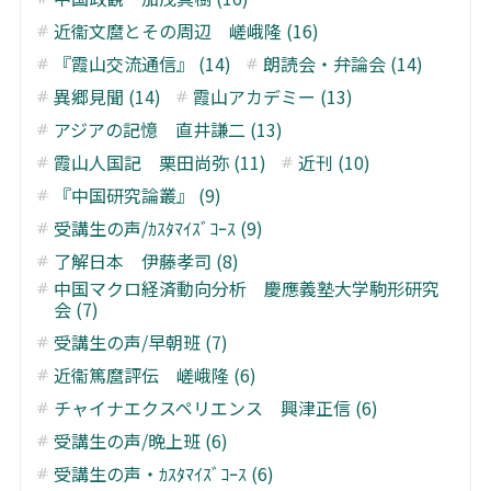
近衞文麿とその周辺 嵯峨隆 (16)
『霞山交流通信』 (14)
朗読会・弁論会 (14)
異郷見聞 (14)
霞山アカデミー (13)
アジアの記憶 直井謙二 (13)
霞山人国記 栗田尚弥 (11)
近刊 (10)
『中国研究論叢』 (9)
受講生の声/ｶｽﾀﾏｲｽﾞｺｰｽ (9)
了解日本 伊藤孝司 (8)
中国マクロ経済動向分析 慶應義塾大学駒形研究
会 (7)
受講生の声/早朝班 (7)
近衞篤麿評伝 嵯峨隆 (6)
チャイナエクスペリエンス 興津正信 (6)
受講生の声/晩上班 (6)
受講生の声・ｶｽﾀﾏｲｽﾞｺｰｽ (6)