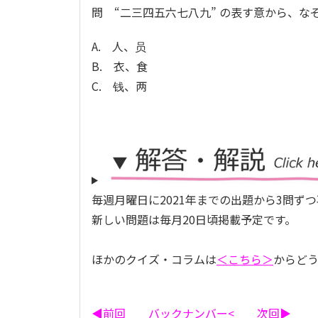
問 “二三四五六七八九” の表す意から、な
A. 人、员
B. 衣、食
C. 钱、两
毎週月曜日に2021年までの出題から3問ず
新しい問題は毎月20日頃掲載予定です
。
ほかのクイズ・コラムは
＜こちら＞
からど
◀前回
バックナンバー<
次回▶