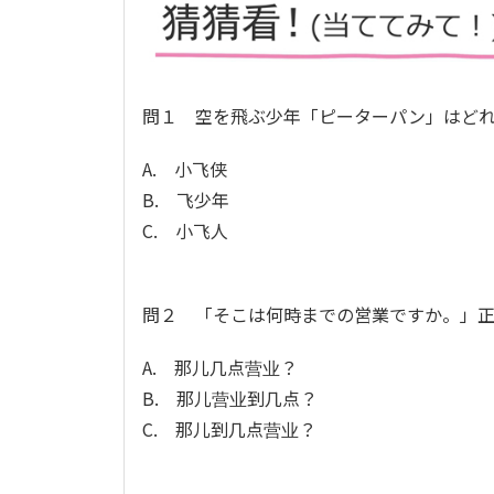
問１ 空を飛ぶ少年「ピーターパン」はど
A. 小飞侠
B. 飞少年
C. 小飞人
問２ 「そこは何時までの営業ですか。」
A. 那儿几点营业？
B. 那儿营业到几点？
C. 那儿到几点营业？