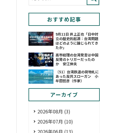
おすすめ記事
9月11日 井上正也「日中対
立の歴史的起源：台湾問題
はどのように論じられてき
たか」
高市総理の台湾発言は中国
反発のトリガーだったの
か 安江伸夫
〔51〕台湾鉄道の荷物札に
あった反共スローガン 小
牟田哲彦（作家）
アーカイブ
2026年08月 (3)
2026年07月 (10)
2026年06月 (13)