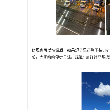
处理完可燃垃圾后，如果炉子里还剩下装订
前，大家纷纷停步关注。提醒:“装订针严禁扔