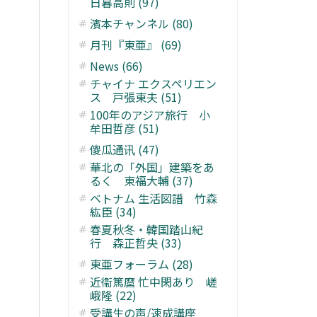
日暮高則 (97)
濱本チャンネル (80)
月刊『東亜』 (69)
News (66)
チャイナ エクスペリエン
ス 戸張東夫 (51)
100年のアジア旅行 小
牟田哲彦 (51)
傻瓜通讯 (47)
華北の「外国」建築をあ
るく 東福大輔 (37)
ベトナム 生活図譜 竹森
紘臣 (34)
春夏秋冬・韓国踏山紀
行 森正哲央 (33)
東亜フォーラム (28)
近衞篤麿 忙中閑あり 嵯
峨隆 (22)
受講生の声/速成講座