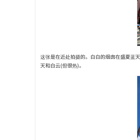
这张是在近处拍摄的。白白的烟囱在盛夏蓝
天和白云(但很热)。