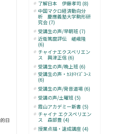
了解日本 伊藤孝司 (8)
中国マクロ経済動向分
析 慶應義塾大学駒形研
究会 (7)
受講生の声/早朝班 (7)
近衞篤麿評伝 嵯峨隆
(6)
チャイナエクスペリエン
ス 興津正信 (6)
受講生の声/晩上班 (6)
受講生の声・ｶｽﾀﾏｲｽﾞｺｰｽ
(6)
受講生の声/発音道場 (6)
受講の声/土曜班 (5)
霞山アカデミー新書 (5)
チャイナ エクスペリエン
ス 森部豊 (4)
标的日
授業点描・速成講座 (4)