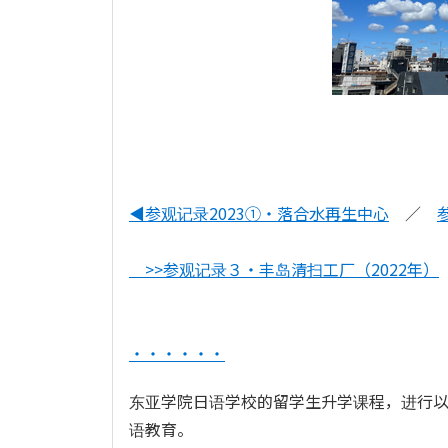
◀参观记录2023①・落合水再生中心
／
>>参观记录３・丰岛清扫工厂（2022年）
・・・・・・
东亚学院日语学校的留学生升学课程，进行
语教育。