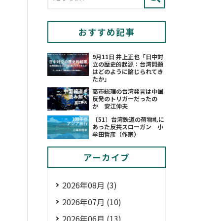
おすすめ記事
9月11日 井上正也「日中対
立の歴史的起源：台湾問題
はどのように論じられてき
たか」
高市総理の台湾発言は中国
反発のトリガーだったの
か 安江伸夫
〔51〕台湾鉄道の荷物札に
あった反共スローガン 小
牟田哲彦（作家）
アーカイブ
2026年08月 (3)
2026年07月 (10)
2026年06月 (13)