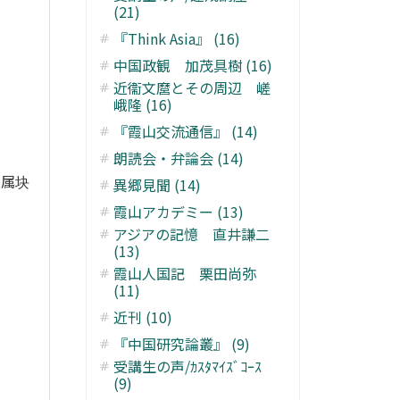
(21)
『Think Asia』 (16)
中国政観 加茂具樹 (16)
近衞文麿とその周辺 嵯
峨隆 (16)
『霞山交流通信』 (14)
朗読会・弁論会 (14)
金属块
異郷見聞 (14)
霞山アカデミー (13)
アジアの記憶 直井謙二
(13)
霞山人国記 栗田尚弥
(11)
近刊 (10)
『中国研究論叢』 (9)
受講生の声/ｶｽﾀﾏｲｽﾞｺｰｽ
(9)