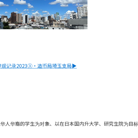
参观记录2023③・造币局埼玉支局▶
以华人华裔的学生为对象、以在日本国内升大学、研究生院为目