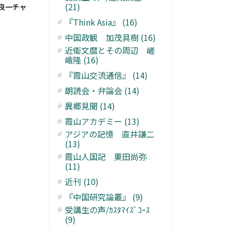
(21)
本良一チャ
『Think Asia』 (16)
中国政観 加茂具樹 (16)
近衞文麿とその周辺 嵯
峨隆 (16)
『霞山交流通信』 (14)
朗読会・弁論会 (14)
異郷見聞 (14)
霞山アカデミー (13)
アジアの記憶 直井謙二
(13)
霞山人国記 栗田尚弥
(11)
近刊 (10)
『中国研究論叢』 (9)
受講生の声/ｶｽﾀﾏｲｽﾞｺｰｽ
(9)