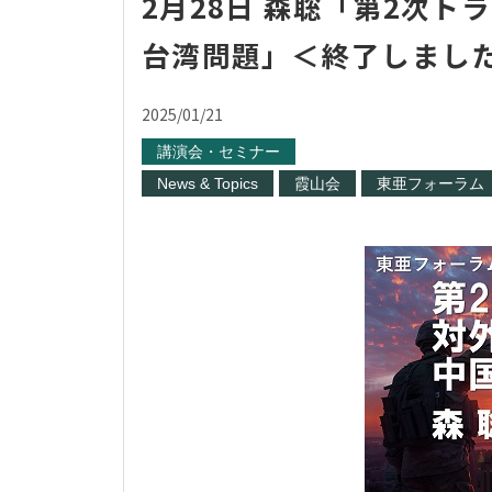
2月28日 森聡「第2次
台湾問題」＜終了しまし
2025/01/21
講演会・セミナー
News & Topics
霞山会
東亜フォーラム