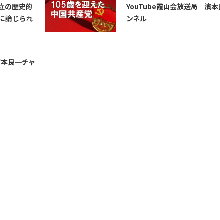
対立の歴史的
YouTube霞山会放送局 濱
に論じられ
ンネル
濱本良一チャ