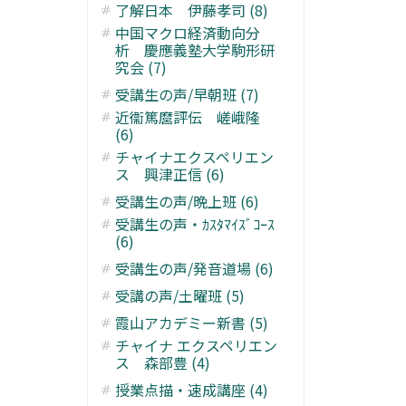
了解日本 伊藤孝司 (8)
中国マクロ経済動向分
析 慶應義塾大学駒形研
究会 (7)
受講生の声/早朝班 (7)
近衞篤麿評伝 嵯峨隆
(6)
チャイナエクスペリエン
ス 興津正信 (6)
受講生の声/晩上班 (6)
受講生の声・ｶｽﾀﾏｲｽﾞｺｰｽ
(6)
受講生の声/発音道場 (6)
受講の声/土曜班 (5)
霞山アカデミー新書 (5)
チャイナ エクスペリエン
ス 森部豊 (4)
授業点描・速成講座 (4)