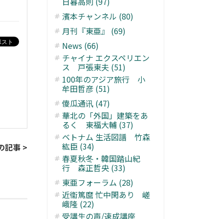
日暮高則 (97)
濱本チャンネル (80)
月刊『東亜』 (69)
News (66)
チャイナ エクスペリエン
ス 戸張東夫 (51)
100年のアジア旅行 小
牟田哲彦 (51)
傻瓜通讯 (47)
華北の「外国」建築をあ
るく 東福大輔 (37)
ベトナム 生活図譜 竹森
紘臣 (34)
の記事 >
春夏秋冬・韓国踏山紀
行 森正哲央 (33)
東亜フォーラム (28)
近衞篤麿 忙中閑あり 嵯
峨隆 (22)
受講生の声/速成講座