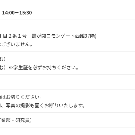
4:00－15:30
丁目２番１号 霞が関コモンゲート西館37階)
はございません。
含む）
税含む）※学生証を必ずお持ちください。
源はお切りください。
用、写真の撮影も固くお断りいたします。
事業部・研究員）