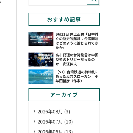
・
おすすめ記事
9月11日 井上正也「日中対
立の歴史的起源：台湾問題
はどのように論じられてき
たか」
高市総理の台湾発言は中国
反発のトリガーだったの
か 安江伸夫
〔51〕台湾鉄道の荷物札に
あった反共スローガン 小
牟田哲彦（作家）
アーカイブ
2026年08月 (3)
2026年07月 (10)
2026年06月 (13)