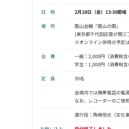
日 時
2月28日（金）13:30開場 1
場 所
霞山会館「霞山の間」
(東京都千代田区霞が関三
※オンライン併用の予定
会 費
一般：2,000円（消費税
学生：1,000円（消費
定 員
50名
会場内では携帯電話の電
なお、レコーダーのご使
進行役：角崎信也（文化
お申し込み
受付終了しました。