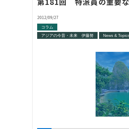
第181回 特派員の重要
2012/09/27
コラム
アジアの今昔・未来 伊藤努
News & Topic