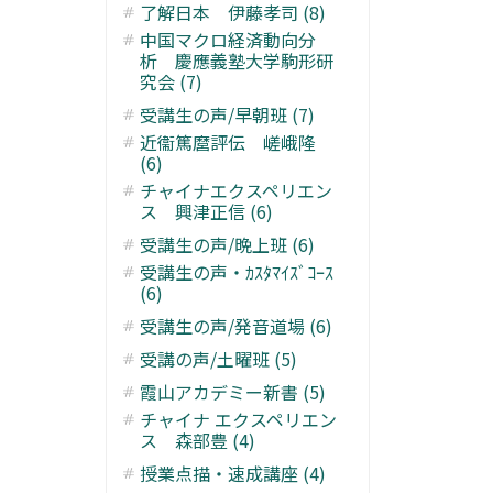
了解日本 伊藤孝司 (8)
中国マクロ経済動向分
析 慶應義塾大学駒形研
究会 (7)
受講生の声/早朝班 (7)
近衞篤麿評伝 嵯峨隆
(6)
チャイナエクスペリエン
ス 興津正信 (6)
受講生の声/晩上班 (6)
受講生の声・ｶｽﾀﾏｲｽﾞｺｰｽ
(6)
受講生の声/発音道場 (6)
受講の声/土曜班 (5)
霞山アカデミー新書 (5)
チャイナ エクスペリエン
ス 森部豊 (4)
授業点描・速成講座 (4)