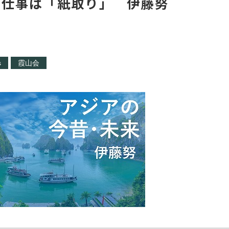
な仕事は「紙取り」 伊藤努
s
霞山会