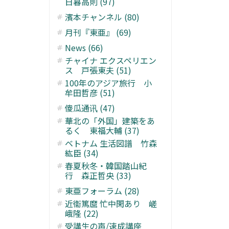
日暮高則 (97)
濱本チャンネル (80)
月刊『東亜』 (69)
News (66)
チャイナ エクスペリエン
ス 戸張東夫 (51)
100年のアジア旅行 小
牟田哲彦 (51)
傻瓜通讯 (47)
華北の「外国」建築をあ
るく 東福大輔 (37)
ベトナム 生活図譜 竹森
紘臣 (34)
春夏秋冬・韓国踏山紀
行 森正哲央 (33)
東亜フォーラム (28)
近衞篤麿 忙中閑あり 嵯
峨隆 (22)
受講生の声/速成講座