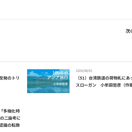
次
2026/08/01
反発のトリ
〔51〕台湾鉄道の荷物札にあ
スローガン 小牟田哲彦（作
「多極化時
巍の二論考に
認識の転換