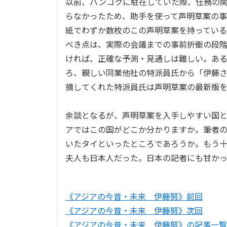
以前、バンコクに駐在していた際、任務の
らなかったため、助手を使って声明草案の
紙でわずか数枚のこの声明草案を持っている
べき点は、実際の会議までの事前折衝の段
ければ、正確な予測・見通しは難しい。あ
ろ、親しい同業他社の特派員氏から「伊藤
摘してくれた特派員氏は声明草案の最新版
余談となるが、声明草案を入手しやすい国
アではこの国がどこか分かりますか。筆者
いたタイといったところであろうか。もう
夫人も日本人だった。日本の記者にも甘か
《アジアの今昔・未来 伊藤努》前回
《アジアの今昔・未来 伊藤努》次回
《アジアの今昔・未来 伊藤努》の記事一覧