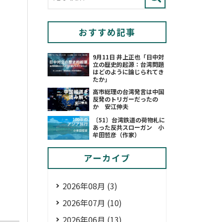
おすすめ記事
9月11日 井上正也「日中対
立の歴史的起源：台湾問題
はどのように論じられてき
たか」
高市総理の台湾発言は中国
反発のトリガーだったの
か 安江伸夫
〔51〕台湾鉄道の荷物札に
あった反共スローガン 小
牟田哲彦（作家）
アーカイブ
2026年08月 (3)
2026年07月 (10)
2026年06月 (13)