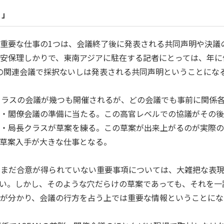
り」
に重要な仕事の
1
つは、会議終了後に発表される共同声明や決議
安保理しかりで、東南アジアに駐在する記者にとっては、年に
の関連会議で採択ないしは発表される共同声明ということにな
クラスの会議が幾つも開催されるが、どの会議でも事前に関係
脳・閣僚会議の準備に当たる。この高官レベルでの協議がその
官・局長クラスが草案を練る。この草案が出来上がるのが実際
草案入手が大きな仕事となる。
でまだ合意が得られていない重要事項については、大雑把な表
い。しかし、そのような穴だらけの草案であっても、それを一
かが分かり、会議の行方を占う上では重要な情報ということにな