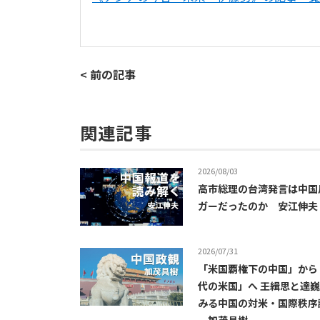
< 前の記事
関連記事
2026/08/03
高市総理の台湾発言は中国
ガーだったのか 安江伸夫
2026/07/31
「米国覇権下の中国」から
代の米国」へ ――王緝思と達
みる中国の対米・国際秩序