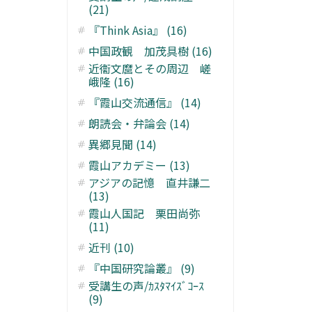
(21)
『Think Asia』 (16)
中国政観 加茂具樹 (16)
近衞文麿とその周辺 嵯
峨隆 (16)
『霞山交流通信』 (14)
朗読会・弁論会 (14)
異郷見聞 (14)
霞山アカデミー (13)
アジアの記憶 直井謙二
(13)
霞山人国記 栗田尚弥
(11)
近刊 (10)
『中国研究論叢』 (9)
受講生の声/ｶｽﾀﾏｲｽﾞｺｰｽ
(9)