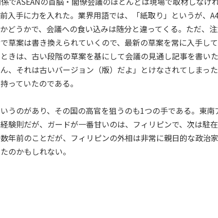
関係で
ASEAN
の首脳・閣僚会議のほとんどは現場で取材しなけ
事前入手に力を入れた。業界用語では、「紙取り」というが、
A
かどうかで、会議への食い込みは随分と違ってくる。ただ、注
階で草案は書き換えられていくので、最新の草案を常に入手し
るときは、古い段階の草案を基にして会議の見通し記事を書い
さん、それは古いバージョン（版）だよ」とけなされてしまっ
を持っていたのである。
というのがあり、その国の高官を狙うのも
1
つの手である。東南
の経験則だが、ガードが一番甘いのは、フィリピンで、次は駐
十数年前のことだが、フィリピンの外相は非常に親日的な政治
ったのかもしれない。