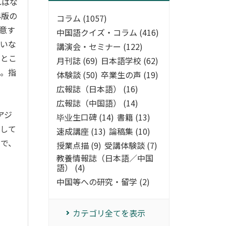
ればな
4
版の
コラム (1057)
意す
中国語クイズ・コラム (416)
ていな
講演会・セミナー (122)
たとこ
月刊誌 (69)
日本語学校 (62)
た。指
体験談 (50)
卒業生の声 (19)
広報誌（日本語） (16)
広報誌（中国語） (14)
アジ
毕业生口碑 (14)
書籍 (13)
在して
速成講座 (13)
論稿集 (10)
家で、
授業点描 (9)
受講体験談 (7)
教養情報誌（日本語／中国
語） (4)
中国等への研究・留学 (2)
カテゴリ全てを表示