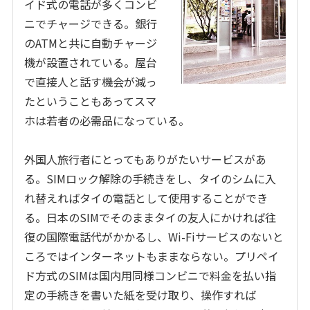
イド式の電話が多くコンビ
ニでチャージできる。銀行
の
ATM
と共に自動チャージ
機が設置されている。屋台
で直接人と話す機会が減っ
たということもあってスマ
ホは若者の必需品になっている。
外国人旅行者にとってもありがたいサービスがあ
る。
SIM
ロック解除の手続きをし、タイのシムに入
れ替えればタイの電話として使用することができ
る。日本の
SIM
でそのままタイの友人にかければ往
復の国際電話代がかかるし、
Wi-Fi
サービスのないと
ころではインターネットもままならない。プリペイ
ド方式の
SIM
は国内用同様コンビニで料金を払い指
定の手続きを書いた紙を受け取り、操作すれば