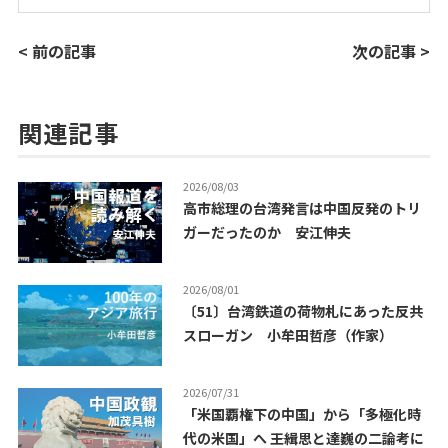
< 前の記事
次の記事 >
関連記事
2026/08/03
高市総理の台湾発言は中国反発のトリ
ガーだったのか 安江伸夫
2026/08/01
〔51〕台湾鉄道の荷物札にあった反共
スローガン 小牟田哲彦（作家）
2026/07/31
「米国覇権下の中国」から「多極化時
代の米国」へ ――王緝思と達巍の二論考に