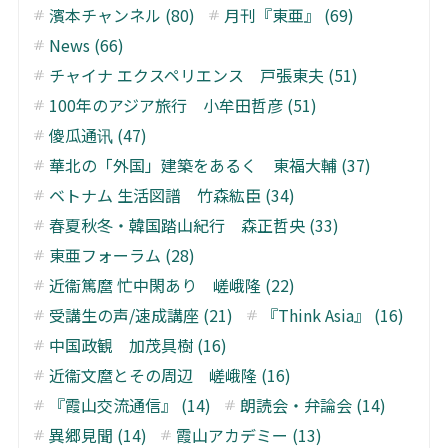
濱本チャンネル (80)
月刊『東亜』 (69)
News (66)
チャイナ エクスペリエンス 戸張東夫 (51)
100年のアジア旅行 小牟田哲彦 (51)
傻瓜通讯 (47)
華北の「外国」建築をあるく 東福大輔 (37)
ベトナム 生活図譜 竹森紘臣 (34)
春夏秋冬・韓国踏山紀行 森正哲央 (33)
東亜フォーラム (28)
近衞篤麿 忙中閑あり 嵯峨隆 (22)
受講生の声/速成講座 (21)
『Think Asia』 (16)
中国政観 加茂具樹 (16)
近衞文麿とその周辺 嵯峨隆 (16)
『霞山交流通信』 (14)
朗読会・弁論会 (14)
異郷見聞 (14)
霞山アカデミー (13)