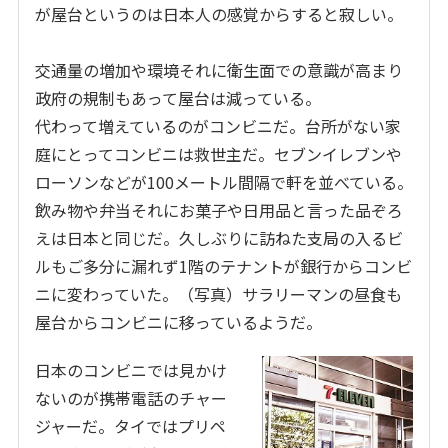
が屋台というのは日本人の感覚からすると寂しい。
交通量の増加や環境それに衛生面での意識が高まり
政府の規制もあって屋台は減っている。
代わって増えているのがコンビニだ。台所がない家
庭にとってコンビニは救世主だ。セブンイレブンや
ローソンなどが
100
メートル間隔で軒を並べている。
飲み物や弁当それにお菓子や日用品と言った品ぞろ
えは日本と同じだ。久しぶりに訪ねた支局の入るビ
ルもご多分に漏れず
1
階のテナントが銀行からコンビ
ニに変わっていた。（写真）サラリーマンの昼食も
屋台からコンビニに移っているようだ。
日本のコンビニでは見かけ
ないのが携帯電話のチャー
ジャーだ。タイではプリペ