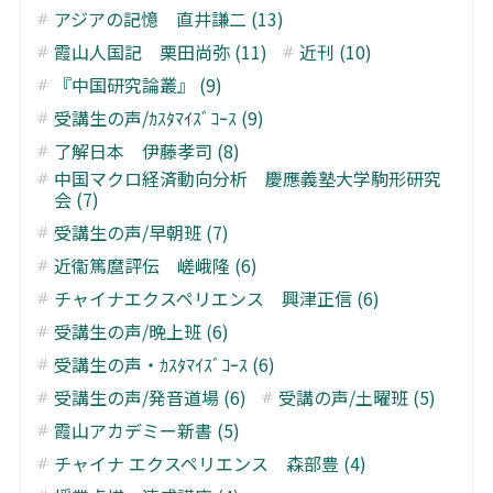
アジアの記憶 直井謙二 (13)
霞山人国記 栗田尚弥 (11)
近刊 (10)
『中国研究論叢』 (9)
受講生の声/ｶｽﾀﾏｲｽﾞｺｰｽ (9)
了解日本 伊藤孝司 (8)
中国マクロ経済動向分析 慶應義塾大学駒形研究
会 (7)
受講生の声/早朝班 (7)
近衞篤麿評伝 嵯峨隆 (6)
チャイナエクスペリエンス 興津正信 (6)
受講生の声/晩上班 (6)
受講生の声・ｶｽﾀﾏｲｽﾞｺｰｽ (6)
受講生の声/発音道場 (6)
受講の声/土曜班 (5)
霞山アカデミー新書 (5)
チャイナ エクスペリエンス 森部豊 (4)