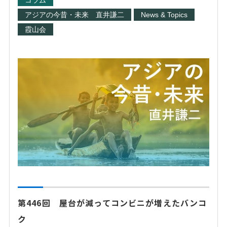
コラム
アジアの今昔・未来 直井謙二
News & Topics
霞山会
第446回 屋台が減ってコンビニが増えたバンコ
ク