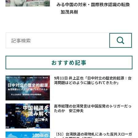
みる中国の対米・国際秩序認識の転換
加茂具樹
おすすめ記事
9月11日 井上正也「日中対立の歴史的起源：台
湾問題はどのように論じられてきたか」
高市総理の台湾発言は中国反発のトリガーだっ
たのか 安江伸夫
〔51〕台湾鉄道の荷物札にあった反共スローガ