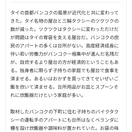
タイの首都バンコクの風景が近代化と共に変わって
きた。タイ名物の屋台と三輪タクシーのツクツクの
数が減った。ツクツクはタクシーに変わっただけだ
が問題はタイの胃袋を支える屋台だ。バンコクの庶
民のアパートの多くは台所がない。高度経済成長に
伴い若い労働力がバンコク一極集中が進んだ名残だ
が、自炊するより屋台の方が経済的ということもあ
る。独身者に限らず子持ちの家庭でも屋台で食事を
済ませる。あるいはおかずを買ってきてせいぜいご
飯を炊いて済ませる。台所用品がお皿とスプーンそ
れに炊飯器だけという家庭が多い。
取材したバンコクの下町に住む子持ちのバイクタク
シーの運転手のアパートにも台所はなくベランダに
棚を設け炊飯器や調味料が置かれていた。お袋の味