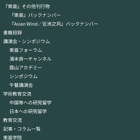
『東亜』その他刊行物
『東亜』バックナンバー
『Asian Wind／亚洲之风』バックナンバー
書籍目録
講演会・シンポジウム
東亜フォーラム
濱本良一チャンネル
霞山アカデミー
シンポジウム
午餐講演会
学術教育交流
中国等への研究留学
日本への研究留学
教育交流
記事・コラム一覧
東亜学院