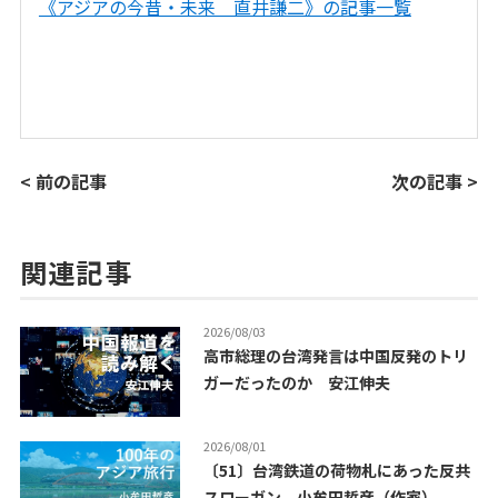
《アジアの今昔・未来 直井謙二》の記事一覧
< 前の記事
次の記事 >
関連記事
2026/08/03
高市総理の台湾発言は中国反発のトリ
ガーだったのか 安江伸夫
2026/08/01
〔51〕台湾鉄道の荷物札にあった反共
スローガン 小牟田哲彦（作家）