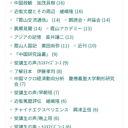
中国政観 加茂具樹 (16)
近衞文麿とその周辺 嵯峨隆 (16)
『霞山交流通信』 (14)
朗読会・弁論会 (14)
異郷見聞 (14)
霞山アカデミー (13)
アジアの記憶 直井謙二 (13)
霞山人国記 栗田尚弥 (11)
近刊 (10)
『中国研究論叢』 (9)
受講生の声/ｶｽﾀﾏｲｽﾞｺｰｽ (9)
了解日本 伊藤孝司 (8)
中国マクロ経済動向分析 慶應義塾大学駒形研究
会 (7)
受講生の声/早朝班 (7)
近衞篤麿評伝 嵯峨隆 (6)
チャイナエクスペリエンス 興津正信 (6)
受講生の声/晩上班 (6)
受講生の声・ｶｽﾀﾏｲｽﾞｺｰｽ (6)