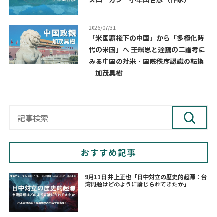
2026/07/31
「米国覇権下の中国」から「多極化時
代の米国」へ ――王緝思と達巍の二論考に
みる中国の対米・国際秩序認識の転換
加茂具樹
おすすめ記事
9月11日 井上正也「日中対立の歴史的起源：台
湾問題はどのように論じられてきたか」