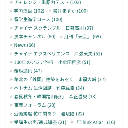
チャレンジ！単語力テスト (102)
学习汉语 (102)
書けますか (100)
留学生進学コース (100)
チャイナ スクランブル 日暮高則 (97)
濱本チャンネル (80)
月刊『東亜』 (69)
News (66)
チャイナ エクスペリエンス 戸張東夫 (51)
100年のアジア旅行 小牟田哲彦 (51)
傻瓜通讯 (47)
華北の「外国」建築をあるく 東福大輔 (37)
ベトナム 生活図譜 竹森紘臣 (34)
春夏秋冬・韓国踏山紀行 森正哲央 (33)
東亜フォーラム (28)
近衞篤麿 忙中閑あり 嵯峨隆 (22)
受講生の声/速成講座 (21)
『Think Asia』 (16)