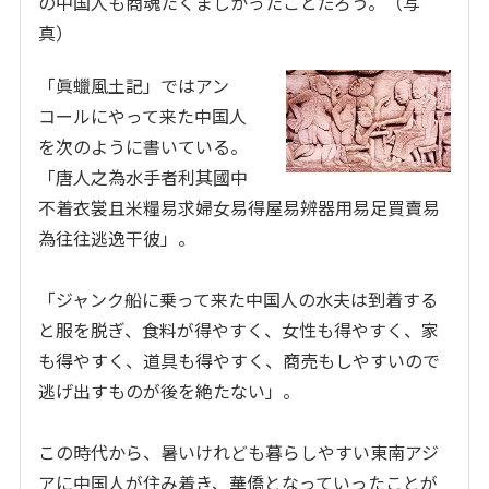
の中国人も商魂たくましかったことだろう。（写
真）
「眞蠟風土記」ではアン
コールにやって来た中国人
を次のように書いている。
「唐人之為水手者利其國中
不着衣裳且米糧易求婦女易得屋易辨器用易足買賣易
為往往逃逸干彼」。
「ジャンク船に乗って来た中国人の水夫は到着する
と服を脱ぎ、食料が得やすく、女性も得やすく、家
も得やすく、道具も得やすく、商売もしやすいので
逃げ出すものが後を絶たない」。
この時代から、暑いけれども暮らしやすい東南アジ
アに中国人が住み着き、華僑となっていったことが