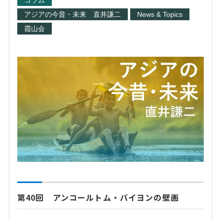
コラム
アジアの今昔・未来 直井謙二
News & Topics
霞山会
第40回 アンコールトム・バイヨンの壁画