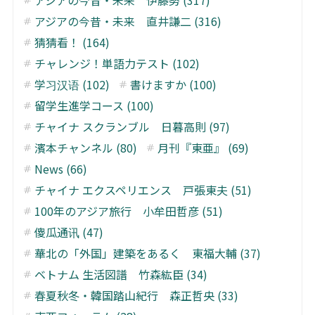
アジアの今昔・未来 伊藤努 (317)
アジアの今昔・未来 直井謙二 (316)
猜猜看！ (164)
チャレンジ！単語力テスト (102)
学习汉语 (102)
書けますか (100)
留学生進学コース (100)
チャイナ スクランブル 日暮高則 (97)
濱本チャンネル (80)
月刊『東亜』 (69)
News (66)
チャイナ エクスペリエンス 戸張東夫 (51)
100年のアジア旅行 小牟田哲彦 (51)
傻瓜通讯 (47)
華北の「外国」建築をあるく 東福大輔 (37)
ベトナム 生活図譜 竹森紘臣 (34)
春夏秋冬・韓国踏山紀行 森正哲央 (33)