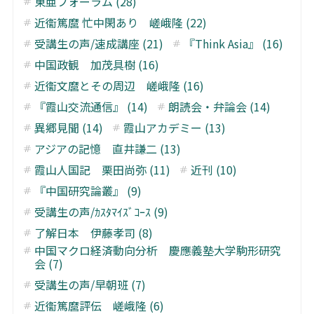
東亜フォーラム (28)
近衞篤麿 忙中閑あり 嵯峨隆 (22)
受講生の声/速成講座 (21)
『Think Asia』 (16)
中国政観 加茂具樹 (16)
近衞文麿とその周辺 嵯峨隆 (16)
『霞山交流通信』 (14)
朗読会・弁論会 (14)
異郷見聞 (14)
霞山アカデミー (13)
アジアの記憶 直井謙二 (13)
霞山人国記 栗田尚弥 (11)
近刊 (10)
『中国研究論叢』 (9)
受講生の声/ｶｽﾀﾏｲｽﾞｺｰｽ (9)
了解日本 伊藤孝司 (8)
中国マクロ経済動向分析 慶應義塾大学駒形研究
会 (7)
受講生の声/早朝班 (7)
近衞篤麿評伝 嵯峨隆 (6)