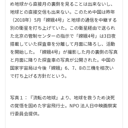
め地球から直接月の裏側を見ることは出来ないし、
地球との直接交信も出来ない。このため中国は昨年
（2018年）5月「嫦娥4号」と地球の通信を中継する
別の衛星を打ち上げていた。この衛星経由で送られ
た北京の管制センターの指示で「嫦娥4号」は3日夜
搭載していた探査車を分離して月面に降ろし、活動
を開始した。「嫦娥4号」が撮影した月の裏側の写真
と月面に降りた探査車の写真が公開された。中国の
国家宇宙局は今後「嫦娥」6、7、8の三機を相次い
で打ち上げる方針だという。
写真１：『流転の地球』より、地球を救うため決死
の覚悟を固めた宇宙飛行士。NPO 法人日中映画祭実
行委員会提供。