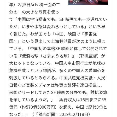
年）2月5日Arts 欄一面の二
分の一の大きな写真を使っ
て「中国は宇宙探査でも、SF 映画でも一歩遅れてい
たが、いまや事態は変わろうとしている」といち早
く報じた。わが国でも「中国、映画で『宇宙強
国』」という見出しで上海特派員が次のように報じ
ている。「中国初の本格SF 映画と称して公開されて
いる『流浪地球（さまよう地球）』（郭帆監督）が
大ヒットとなっている。中国人宇宙飛行士が地球の
危機を救うという物語が、多くの中国人の愛国心を
刺激しているとみられる。中国共産党機関紙・人民
日報など官製メディァは称賛の論評を連日掲載し、
米国がリードしてきたSF 映画の分野でも、対抗姿勢
を示しているようだ。」「興行収入は16日までに35
億元（約570億5000万円）を超え、中国で歴代3位と
なった。」（『読売新聞』2019年2月18日）