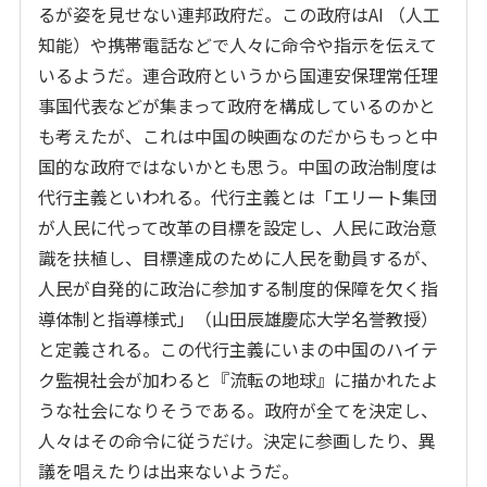
るが姿を見せない連邦政府だ。この政府はAI （人工
知能）や携帯電話などで人々に命令や指示を伝えて
いるようだ。連合政府というから国連安保理常任理
事国代表などが集まって政府を構成しているのかと
も考えたが、これは中国の映画なのだからもっと中
国的な政府ではないかとも思う。中国の政治制度は
代行主義といわれる。代行主義とは「エリート集団
が人民に代って改革の目標を設定し、人民に政治意
識を扶植し、目標達成のために人民を動員するが、
人民が自発的に政治に参加する制度的保障を欠く指
導体制と指導様式」（山田辰雄慶応大学名誉教授）
と定義される。この代行主義にいまの中国のハイテ
ク監視社会が加わると『流転の地球』に描かれたよ
うな社会になりそうである。政府が全てを決定し、
人々はその命令に従うだけ。決定に参画したり、異
議を唱えたりは出来ないようだ。