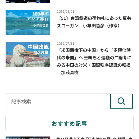
2026/08/01
〔51〕台湾鉄道の荷物札にあった反共
スローガン 小牟田哲彦（作家）
2026/07/31
「米国覇権下の中国」から「多極化時
代の米国」へ ――王緝思と達巍の二論考に
みる中国の対米・国際秩序認識の転換
加茂具樹
おすすめ記事
9月11日 井上正也「日中対立の歴史的起源：台