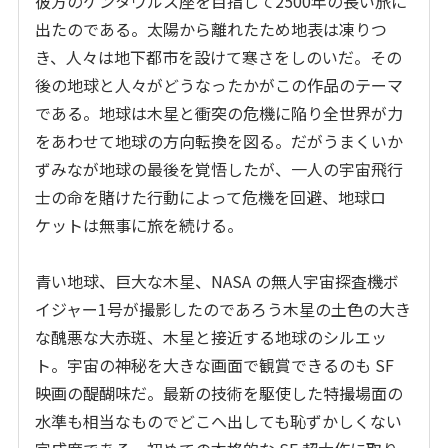
彼方のケンタウルス座を目指して2500年の長い旅に
出たのである。太陽から離れたため地表は凍りつ
き、人々は地下都市を設けて寒さをしのいだ。その
後の地球と人々がどうなったかがこの作品のテーマ
である。地球は木星と衝突の危機に陥り全世界が力
をあわせて地球の方向転換を図る。だがうまくいか
ずみなが地球の最後を覚悟したが、一人の宇宙飛行
士の命を賭けた行動によって危機を回避、地球ロ
ケットは無事に旅を続ける。
青い地球、巨大な木星、NASA の無人宇宙探査機ボ
イジャー1号が撮影したのであろう木星の土色の大き
な醜悪な大赤斑、木星と接近する地球のシルエッ
ト。宇宙の神秘を大きな画面で観賞できるのも SF
映画の醍醐味だ。最新の技術を駆使した特撮場面の
水準も相当なものでどこへ出しても恥ずかしくない