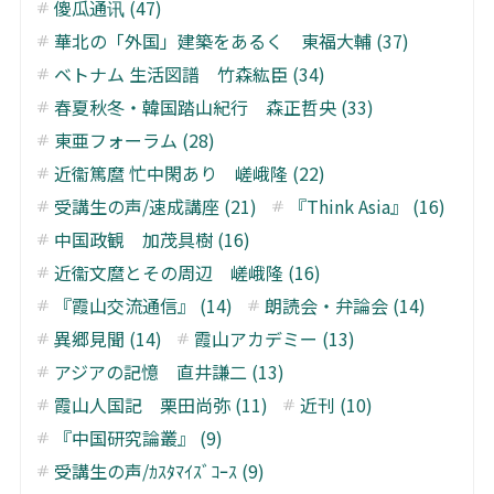
傻瓜通讯 (47)
華北の「外国」建築をあるく 東福大輔 (37)
ベトナム 生活図譜 竹森紘臣 (34)
春夏秋冬・韓国踏山紀行 森正哲央 (33)
東亜フォーラム (28)
近衞篤麿 忙中閑あり 嵯峨隆 (22)
受講生の声/速成講座 (21)
『Think Asia』 (16)
中国政観 加茂具樹 (16)
近衞文麿とその周辺 嵯峨隆 (16)
『霞山交流通信』 (14)
朗読会・弁論会 (14)
異郷見聞 (14)
霞山アカデミー (13)
アジアの記憶 直井謙二 (13)
霞山人国記 栗田尚弥 (11)
近刊 (10)
『中国研究論叢』 (9)
受講生の声/ｶｽﾀﾏｲｽﾞｺｰｽ (9)