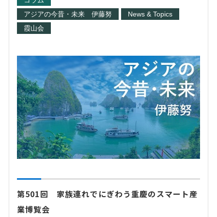
コラム
アジアの今昔・未来 伊藤努
News & Topics
霞山会
第501回 家族連れでにぎわう重慶のスマート産
業博覧会