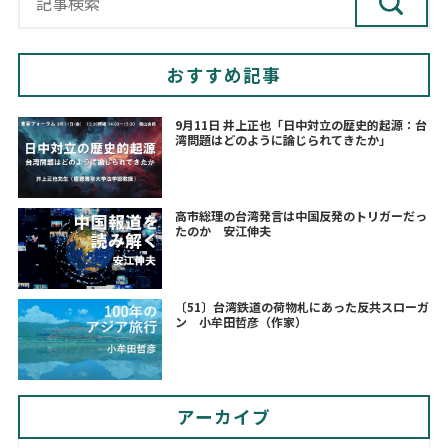
おすすめ記事
9月11日 井上正也「日中対立の歴史的起源：台
湾問題はどのように論じられてきたか」
高市総理の台湾発言は中国反発のトリガーだっ
たのか 安江伸夫
〔51〕台湾鉄道の荷物札にあった反共スローガ
ン 小牟田哲彦（作家）
アーカイブ