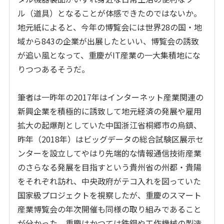
ル（道具）となることが体感できたのではないか。
地元紙によると、今年の博覧会には世界28の国・地
域から843の企業が出展したといい、博覧会の誘致
が追い風となって、重慶がIT産業の一大集積地にな
りつつあるそうだ。
筆者は一昨年の2017年はインターネット産業関連の
新興企業を積極的に誘致して地元経済の発展や雇用
拡大の起爆剤としていた中国浙江省桐郷市の烏鎮、
昨年（2018年）はビッグデータの総合試験区展示セ
ンターを設立してやはり先端的な情報通信技術産業
のさらなる発展を目指すという貴州省の州都・貴陽
をそれぞれ訪れ、中央政府がテコ入れを図っていた
国家級プロジェクトを視察したが、重慶のスマート
産業博覧会の年次開催も同様の取り組みであること
が分かった。重慶はかつては鉄鋼や工作機械の製造