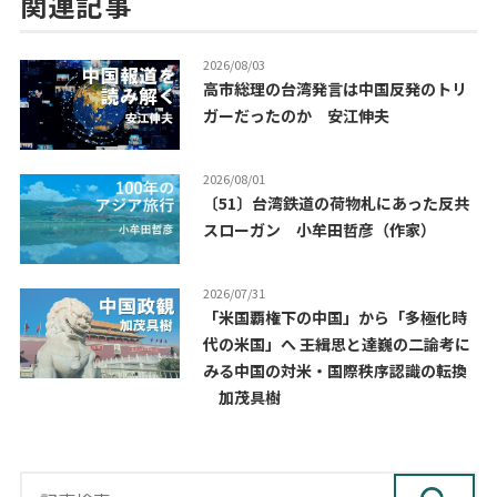
関連記事
2026/08/03
高市総理の台湾発言は中国反発のトリ
ガーだったのか 安江伸夫
2026/08/01
〔51〕台湾鉄道の荷物札にあった反共
スローガン 小牟田哲彦（作家）
2026/07/31
「米国覇権下の中国」から「多極化時
代の米国」へ ――王緝思と達巍の二論考に
みる中国の対米・国際秩序認識の転換
加茂具樹