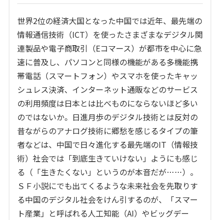
世界2位の経済大国となった中国では近年、最先端の
情報通信技術（ICT）を使ったさまざまなデジタル関
連製品や電子商取引（Eコマース）が都市を中心に急
速に普及し、パソコンと同様の機能がある多機能携
帯電話（スマートフォン）やスマホを使ったキャッ
シュレス決済、インターネット通販などのサービス
の利用頻度は日本とは比べものにならないほど多い
のではないか。日進月歩のデジタル技術とは反対の
昔ながらのアナログ技術に郷愁を感じるタイプの筆
者などは、中国で日々進化する最先端のIT（情報技
術）社会では「到底生きていけない」ようにも感じ
る（「生きたくない」というのが本音だが……）。
ＳＦ小説にでも出てくるような未来社会を先取りす
る中国のデジタル社会をけん引するのが、「スマー
ト産業」と呼ばれる人工知能（AI）やビッグデー