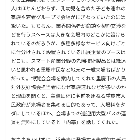
人はほとんどおらず、乳幼児を含めた子ども連れの
家族や若者グループで会場がにぎわっていたのには
驚いた。もちろん、業界関係者が商談や契約交渉な
どを行うスペースは大きな会場内のどこかに設けら
れているのだろうが、多種多様なサービス向けごと
に仕分けされて設置されている出展企業のブースは
どこも、スマート産業分野の先端技術製品とは縁遠
いと思われる重慶市民など地元の一般来場者ばかり
だった。博覧会会場を案内してくれた重慶市の人民
対外友好協会担当者になぜ家族連れなどが多いのか
と理由を聞くと、主催団体に名前を連ねる重慶市人
民政府が来場者を集める目的もあって、入場料をタ
ダにしているほか、会場までの送迎用大型バスの運
賃も無料にしていると「内幕」を話してくれた。
おカネをかけずに、近未来に登場する先端的なデジ