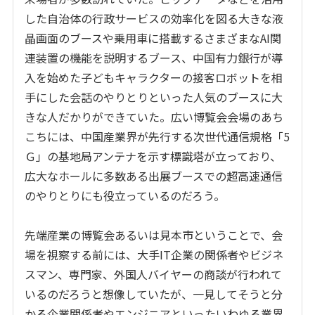
した自治体の行政サービスの効率化を図る大きな液
晶画面のブースや乗用車に搭載するさまざまなAI関
連装置の機能を説明するブース、中国有力銀行が導
入を始めた子どもキャラクターの接客ロボットを相
手にした会話のやりとりといった人気のブースに大
きな人だかりができていた。広い博覧会会場のあち
こちには、中国産業界が先行する次世代通信規格「5
Ｇ」の基地局アンテナを示す標識塔が立っており、
広大なホールに多数ある出展ブースでの超高速通信
のやりとりにも役立っているのだろう。
先端産業の博覧会あるいは見本市ということで、会
場を視察する前には、大手IT企業の関係者やビジネ
スマン、専門家、外国人バイヤーの商談が行われて
いるのだろうと想像していたが、一見してそうと分
かる企業関係者やエンジニアといったいわゆる業界