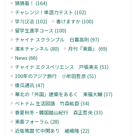
猜猜看！ (164)
チャレンジ！単語力テスト (102)
学习汉语 (102)
書けますか (100)
留学生進学コース (100)
チャイナ スクランブル 日暮高則 (97)
濱本チャンネル (80)
月刊『東亜』 (69)
News (66)
チャイナ エクスペリエンス 戸張東夫 (51)
100年のアジア旅行 小牟田哲彦 (51)
傻瓜通讯 (47)
華北の「外国」建築をあるく 東福大輔 (37)
ベトナム 生活図譜 竹森紘臣 (34)
春夏秋冬・韓国踏山紀行 森正哲央 (33)
東亜フォーラム (28)
近衞篤麿 忙中閑あり 嵯峨隆 (22)