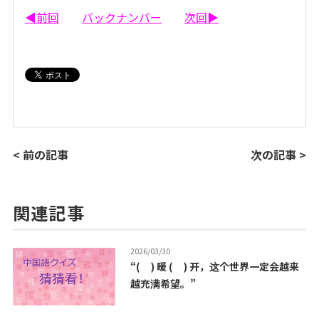
◀前回
バックナンバー
次回▶
< 前の記事
次の記事 >
関連記事
2026/03/30
“( ) 暖 ( ) 开，这个世界一定会越来
越充满希望。”