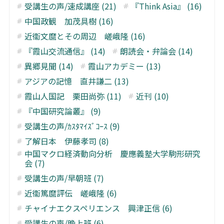
受講生の声/速成講座 (21)
『Think Asia』 (16)
中国政観 加茂具樹 (16)
近衞文麿とその周辺 嵯峨隆 (16)
『霞山交流通信』 (14)
朗読会・弁論会 (14)
異郷見聞 (14)
霞山アカデミー (13)
アジアの記憶 直井謙二 (13)
霞山人国記 栗田尚弥 (11)
近刊 (10)
『中国研究論叢』 (9)
受講生の声/ｶｽﾀﾏｲｽﾞｺｰｽ (9)
了解日本 伊藤孝司 (8)
中国マクロ経済動向分析 慶應義塾大学駒形研究
会 (7)
受講生の声/早朝班 (7)
近衞篤麿評伝 嵯峨隆 (6)
チャイナエクスペリエンス 興津正信 (6)
受講生の声/晩上班 (6)