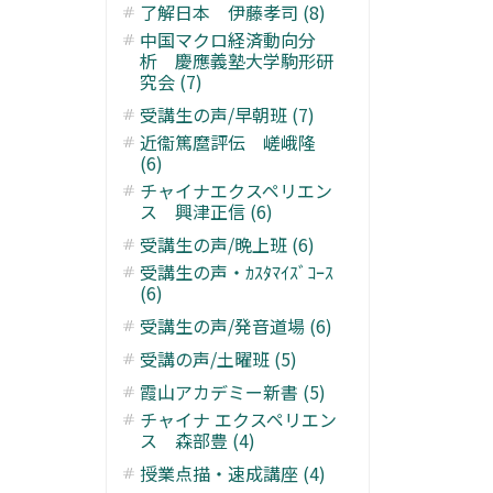
了解日本 伊藤孝司 (8)
中国マクロ経済動向分
析 慶應義塾大学駒形研
究会 (7)
受講生の声/早朝班 (7)
近衞篤麿評伝 嵯峨隆
(6)
チャイナエクスペリエン
ス 興津正信 (6)
受講生の声/晩上班 (6)
受講生の声・ｶｽﾀﾏｲｽﾞｺｰｽ
(6)
受講生の声/発音道場 (6)
受講の声/土曜班 (5)
霞山アカデミー新書 (5)
チャイナ エクスペリエン
ス 森部豊 (4)
授業点描・速成講座 (4)