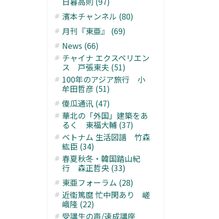
日暮高則 (97)
濱本チャンネル (80)
月刊『東亜』 (69)
News (66)
チャイナ エクスペリエン
ス 戸張東夫 (51)
100年のアジア旅行 小
牟田哲彦 (51)
傻瓜通讯 (47)
華北の「外国」建築をあ
るく 東福大輔 (37)
ベトナム 生活図譜 竹森
紘臣 (34)
春夏秋冬・韓国踏山紀
行 森正哲央 (33)
東亜フォーラム (28)
近衞篤麿 忙中閑あり 嵯
峨隆 (22)
受講生の声/速成講座