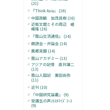
(21)
『Think Asia』 (16)
中国政観 加茂具樹 (16)
近衞文麿とその周辺 嵯
峨隆 (16)
『霞山交流通信』 (14)
朗読会・弁論会 (14)
異郷見聞 (14)
霞山アカデミー (13)
アジアの記憶 直井謙二
(13)
霞山人国記 栗田尚弥
(11)
近刊 (10)
『中国研究論叢』 (9)
受講生の声/ｶｽﾀﾏｲｽﾞｺｰｽ
(9)