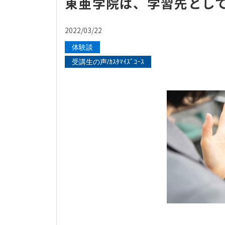
東亜学院は、学習先とし
2022/03/22
体験談
受講生の声/ｶｽﾀﾏｲｽﾞｺｰｽ