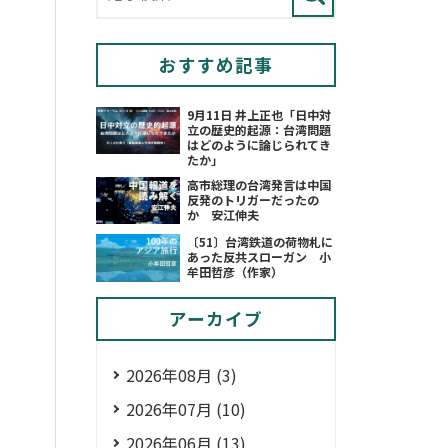
おすすめ記事
9月11日 井上正也「日中対
立の歴史的起源：台湾問題
はどのように論じられてき
たか」
高市総理の台湾発言は中国
反発のトリガーだったの
か 安江伸夫
〔51〕台湾鉄道の荷物札に
あった反共スローガン 小
牟田哲彦（作家）
アーカイブ
2026年08月 (3)
2026年07月 (10)
2026年06月 (13)