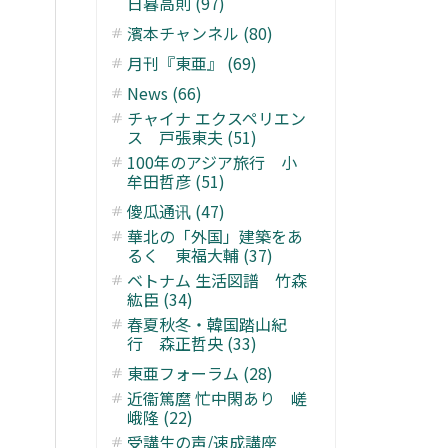
日暮高則 (97)
濱本チャンネル (80)
月刊『東亜』 (69)
News (66)
チャイナ エクスペリエン
ス 戸張東夫 (51)
100年のアジア旅行 小
牟田哲彦 (51)
傻瓜通讯 (47)
華北の「外国」建築をあ
るく 東福大輔 (37)
ベトナム 生活図譜 竹森
紘臣 (34)
春夏秋冬・韓国踏山紀
行 森正哲央 (33)
東亜フォーラム (28)
近衞篤麿 忙中閑あり 嵯
峨隆 (22)
受講生の声/速成講座