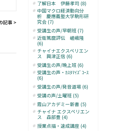
了解日本 伊藤孝司 (8)
中国マクロ経済動向分
析 慶應義塾大学駒形研
究会 (7)
の記事 >
受講生の声/早朝班 (7)
近衞篤麿評伝 嵯峨隆
(6)
チャイナエクスペリエン
ス 興津正信 (6)
受講生の声/晩上班 (6)
受講生の声・ｶｽﾀﾏｲｽﾞｺｰｽ
(6)
受講生の声/発音道場 (6)
受講の声/土曜班 (5)
霞山アカデミー新書 (5)
チャイナ エクスペリエン
ス 森部豊 (4)
授業点描・速成講座 (4)