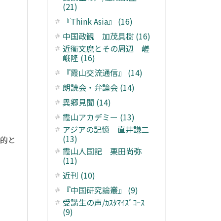
(21)
『Think Asia』 (16)
中国政観 加茂具樹 (16)
近衞文麿とその周辺 嵯
峨隆 (16)
『霞山交流通信』 (14)
朗読会・弁論会 (14)
異郷見聞 (14)
霞山アカデミー (13)
アジアの記憶 直井謙二
(13)
目的と
霞山人国記 栗田尚弥
(11)
近刊 (10)
『中国研究論叢』 (9)
受講生の声/ｶｽﾀﾏｲｽﾞｺｰｽ
(9)