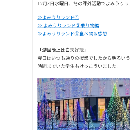
12月3日水曜日、冬の課外活動でよみうり
≫よみうりランド①
≫ よみうりランド②乗り物編
≫よみうりランド③食べ物＆感想
「游园晚上比白天好玩」
翌日はいつも通りの授業でしたから明るい
時間までいた学生もけっこういました。