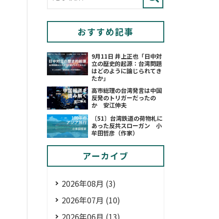
おすすめ記事
9月11日 井上正也「日中対
立の歴史的起源：台湾問題
はどのように論じられてき
たか」
高市総理の台湾発言は中国
反発のトリガーだったの
か 安江伸夫
〔51〕台湾鉄道の荷物札に
あった反共スローガン 小
牟田哲彦（作家）
アーカイブ
2026年08月 (3)
2026年07月 (10)
2026年06月 (13)