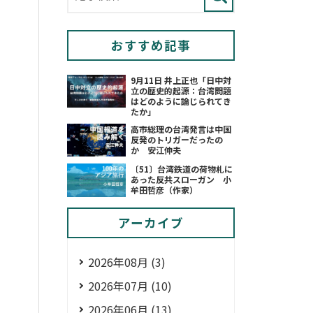
おすすめ記事
9月11日 井上正也「日中対
立の歴史的起源：台湾問題
はどのように論じられてき
たか」
高市総理の台湾発言は中国
反発のトリガーだったの
か 安江伸夫
〔51〕台湾鉄道の荷物札に
あった反共スローガン 小
牟田哲彦（作家）
アーカイブ
2026年08月 (3)
2026年07月 (10)
2026年06月 (13)