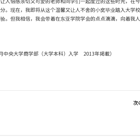
有让人倍感亲切又可爱的老师和同学们一起度过的这些时光，在
部分。现在，我即将从这个温馨又让人不舍的小窝毕业踏入大学
考验。但我相信，我会带着在东亚学院学会的点点滴滴，向着我
年4月中央大学商学部（大学本科）入学 2013年掲載）
次