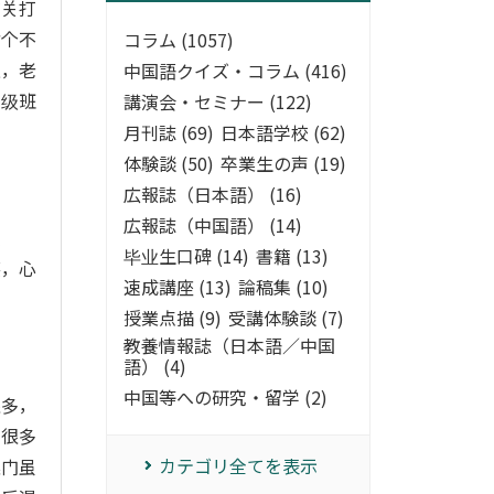
有关打
这个不
コラム (1057)
上，老
中国語クイズ・コラム (416)
初级班
講演会・セミナー (122)
月刊誌 (69)
日本語学校 (62)
体験談 (50)
卒業生の声 (19)
広報誌（日本語） (16)
広報誌（中国語） (14)
么
毕业生口碑 (14)
書籍 (13)
笑，心
速成講座 (13)
論稿集 (10)
。
授業点描 (9)
受講体験談 (7)
教養情報誌（日本語／中国
語） (4)
中国等への研究・留学 (2)
很多，
了很多
カテゴリ全てを表示
嗓门虽