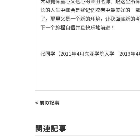
大却拥有童心又热心的柴田老师。跟这里所
长的人生中都会是我记忆胶卷中最美好的一
了。那里又是一个新的环境，让我面临新的
下一个旅程自信并且快乐地前进！
张同学（2011年4月东亚学院入学 2013
< 前の記事
関連記事