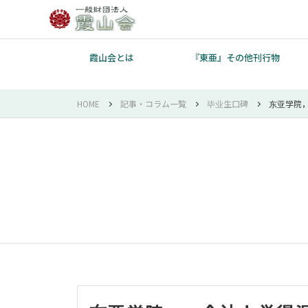
霞山会とは
『東亜』その他刊行物
HOME
記事・コラム一覧
毕业生口碑
东亚学院