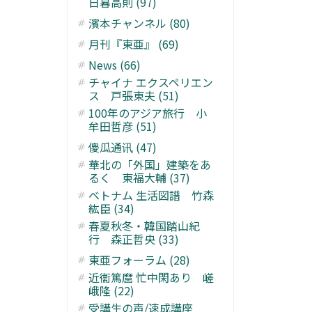
日暮高則 (97)
濱本チャンネル (80)
月刊『東亜』 (69)
News (66)
チャイナ エクスペリエン
ス 戸張東夫 (51)
100年のアジア旅行 小
牟田哲彦 (51)
傻瓜通讯 (47)
華北の「外国」建築をあ
るく 東福大輔 (37)
ベトナム 生活図譜 竹森
紘臣 (34)
春夏秋冬・韓国踏山紀
行 森正哲央 (33)
東亜フォーラム (28)
近衞篤麿 忙中閑あり 嵯
峨隆 (22)
受講生の声/速成講座