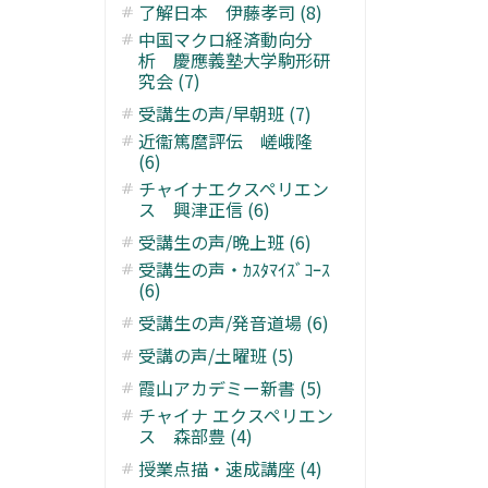
了解日本 伊藤孝司 (8)
中国マクロ経済動向分
析 慶應義塾大学駒形研
究会 (7)
受講生の声/早朝班 (7)
近衞篤麿評伝 嵯峨隆
(6)
チャイナエクスペリエン
ス 興津正信 (6)
受講生の声/晩上班 (6)
受講生の声・ｶｽﾀﾏｲｽﾞｺｰｽ
(6)
受講生の声/発音道場 (6)
受講の声/土曜班 (5)
霞山アカデミー新書 (5)
チャイナ エクスペリエン
ス 森部豊 (4)
授業点描・速成講座 (4)