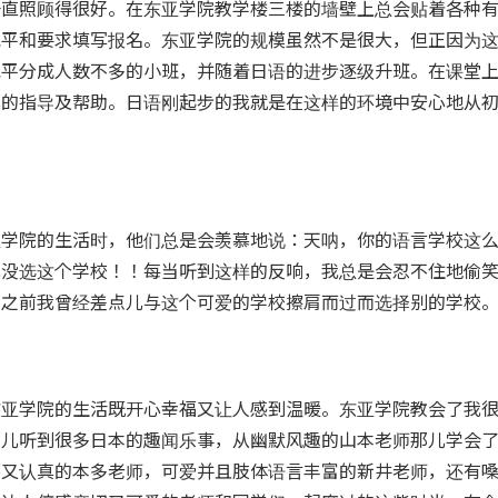
一直照顾得很好。在东亚学院教学楼三楼的墙壁上总会贴着各种
水平和要求填写报名。东亚学院的规模虽然不是很大，但正因为
水平分成人数不多的小班，并随着日语的进步逐级升班。在课堂
心的指导及帮助。日语刚起步的我就是在这样的环境中安心地从
亚学院的生活时，他们总是会羡慕地说：天呐，你的语言学校这
我没选这个学校！！每当听到这样的反响，我总是会忍不住地偷
本之前我曾经差点儿与这个可爱的学校擦肩而过而选择别的学校
东亚学院的生活既开心幸福又让人感到温暖。东亚学院教会了我
那儿听到很多日本的趣闻乐事，从幽默风趣的山本老师那儿学会
笑又认真的本多老师，可爱并且肢体语言丰富的新井老师，还有