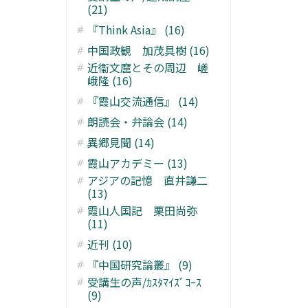
(21)
『Think Asia』 (16)
中国政観 加茂具樹 (16)
近衞文麿とその周辺 嵯
峨隆 (16)
『霞山交流通信』 (14)
朗読会・弁論会 (14)
異郷見聞 (14)
霞山アカデミー (13)
アジアの記憶 直井謙二
(13)
霞山人国記 栗田尚弥
(11)
近刊 (10)
『中国研究論叢』 (9)
受講生の声/ｶｽﾀﾏｲｽﾞｺｰｽ
(9)