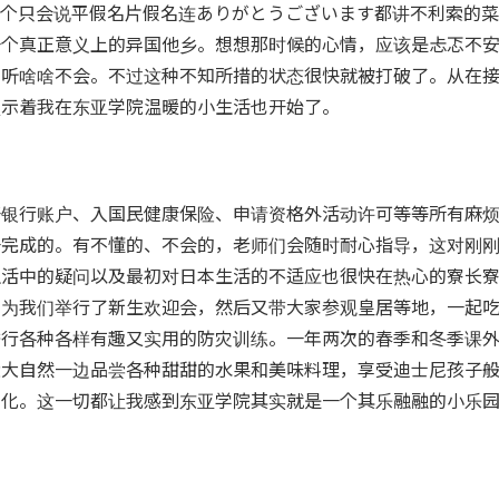
于一个只会说平假名片假名连ありがとうございます都讲不利索的
一个真正意义上的异国他乡。想想那时候的心情，应该是忐忑不
，听啥啥不会。不过这种不知所措的状态很快就被打破了。从在
预示着我在东亚学院温暖的小生活也开始了。
开银行账户、入国民健康保险、申请资格外活动许可等等所有麻
一完成的。有不懂的、不会的，老师们会随时耐心指导，这对刚
生活中的疑问以及最初对日本生活的不适应也很快在热心的寮长
先为我们举行了新生欢迎会，然后又带大家参观皇居等地，一起
进行各种各样有趣又实用的防灾训练。一年两次的春季和冬季课
近大自然一边品尝各种甜甜的水果和美味料理，享受迪士尼孩子
文化。这一切都让我感到东亚学院其实就是一个其乐融融的小乐