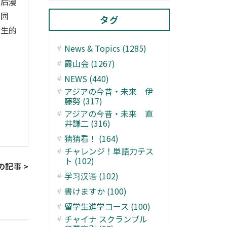
今后漫
校园
タグ
人生的
News & Topics (1285)
霞山会 (1267)
NEWS (440)
アジアの今昔・未来 伊
藤努 (317)
アジアの今昔・未来 直
井謙二 (316)
猜猜看！ (164)
チャレンジ！単語力テス
ト (102)
の記事 >
学习汉语 (102)
書けますか (100)
留学生進学コース (100)
チャイナ スクランブル