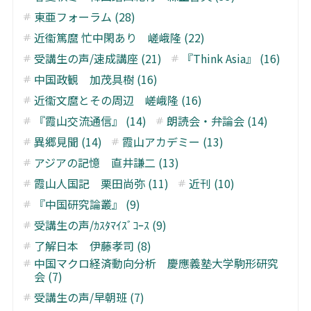
東亜フォーラム (28)
近衞篤麿 忙中閑あり 嵯峨隆 (22)
受講生の声/速成講座 (21)
『Think Asia』 (16)
中国政観 加茂具樹 (16)
近衞文麿とその周辺 嵯峨隆 (16)
『霞山交流通信』 (14)
朗読会・弁論会 (14)
異郷見聞 (14)
霞山アカデミー (13)
アジアの記憶 直井謙二 (13)
霞山人国記 栗田尚弥 (11)
近刊 (10)
『中国研究論叢』 (9)
受講生の声/ｶｽﾀﾏｲｽﾞｺｰｽ (9)
了解日本 伊藤孝司 (8)
中国マクロ経済動向分析 慶應義塾大学駒形研究
会 (7)
受講生の声/早朝班 (7)