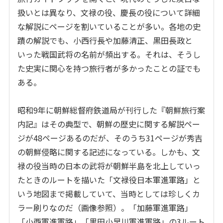
扱いとは異なり、文禄の役、慶長の役について詳細
な解説にページを割いていることが多い。各地の史
蹟の解説でも、小西行長や加藤清正、黒田長政と
いった戦国武将の名前が頻出する。それは、そうし
た史実に関心を持つ旅行者が多かったことの証でも
ある。
昭和9年に朝鮮総督府鉄道局が刊行した『朝鮮旅行案
内記』はその典型で、朝鮮の歴史に関する解説ペー
ジが48ページあるのだが、そのうち31ページが秀吉
の朝鮮侵略に関する記述になっている。しかも、文
禄の役当時の日本の武将が朝鮮半島を北上していっ
たときのルートを描いた「文禄役日本軍進軍路」と
いう地図まで掲載していて、当時としては珍しくカ
ラー刷りなのだ（画像参照）。「加藤軍進軍路」
「小西軍進軍路」「黒田小早川軍進軍路」の3ルート