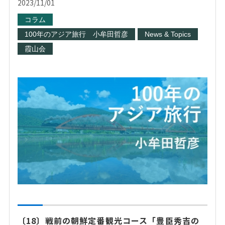
2023/11/01
コラム
100年のアジア旅行 小牟田哲彦
News & Topics
霞山会
〔18〕戦前の朝鮮定番観光コース「豊臣秀吉の