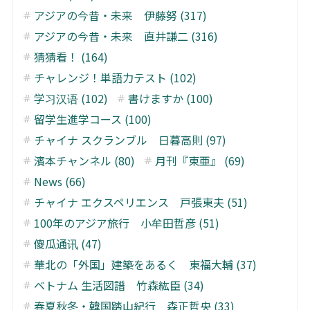
アジアの今昔・未来 伊藤努 (317)
アジアの今昔・未来 直井謙二 (316)
猜猜看！ (164)
チャレンジ！単語力テスト (102)
学习汉语 (102)
書けますか (100)
留学生進学コース (100)
チャイナ スクランブル 日暮高則 (97)
濱本チャンネル (80)
月刊『東亜』 (69)
News (66)
チャイナ エクスペリエンス 戸張東夫 (51)
100年のアジア旅行 小牟田哲彦 (51)
傻瓜通讯 (47)
華北の「外国」建築をあるく 東福大輔 (37)
ベトナム 生活図譜 竹森紘臣 (34)
春夏秋冬・韓国踏山紀行 森正哲央 (33)