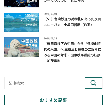
ガーだったのか 安江伸夫
2026/08/01
〔51〕台湾鉄道の荷物札にあった反共
スローガン 小牟田哲彦（作家）
2026/07/31
「米国覇権下の中国」から「多極化時
代の米国」へ ――王緝思と達巍の二論考に
みる中国の対米・国際秩序認識の転換
加茂具樹
おすすめ記事