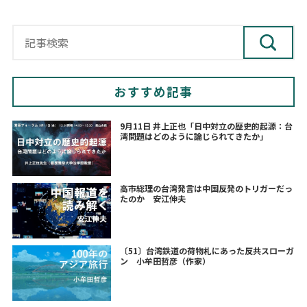
おすすめ記事
9月11日 井上正也「日中対立の歴史的起源：台
湾問題はどのように論じられてきたか」
高市総理の台湾発言は中国反発のトリガーだっ
たのか 安江伸夫
〔51〕台湾鉄道の荷物札にあった反共スローガ
ン 小牟田哲彦（作家）