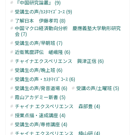
『中国研究論叢』 (9)
受講生の声/ｶｽﾀﾏｲｽﾞｺｰｽ (9)
了解日本 伊藤孝司 (8)
中国マクロ経済動向分析 慶應義塾大学駒形研究
会 (7)
受講生の声/早朝班 (7)
近衞篤麿評伝 嵯峨隆 (6)
チャイナエクスペリエンス 興津正信 (6)
受講生の声/晩上班 (6)
受講生の声・ｶｽﾀﾏｲｽﾞｺｰｽ (6)
受講生の声/発音道場 (6)
受講の声/土曜班 (5)
霞山アカデミー新書 (5)
チャイナ エクスペリエンス 森部豊 (4)
授業点描・速成講座 (4)
受講生の声/専修講座 (4)
チャイナ エクスペリエンス 楠山研 (4)