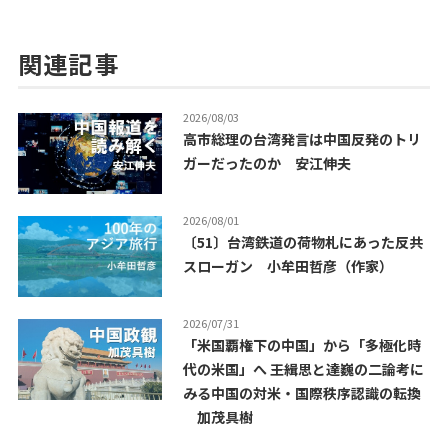
関連記事
2026/08/03
高市総理の台湾発言は中国反発のトリ
ガーだったのか 安江伸夫
2026/08/01
〔51〕台湾鉄道の荷物札にあった反共
スローガン 小牟田哲彦（作家）
2026/07/31
「米国覇権下の中国」から「多極化時
代の米国」へ ――王緝思と達巍の二論考に
みる中国の対米・国際秩序認識の転換
加茂具樹