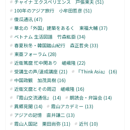
チャイナ エクスペリエンス 戸張東夫 (51)
100年のアジア旅行 小牟田哲彦 (51)
傻瓜通讯 (47)
華北の「外国」建築をあるく 東福大輔 (37)
ベトナム 生活図譜 竹森紘臣 (34)
春夏秋冬・韓国踏山紀行 森正哲央 (33)
東亜フォーラム (28)
近衞篤麿 忙中閑あり 嵯峨隆 (22)
受講生の声/速成講座 (21)
『Think Asia』 (16)
中国政観 加茂具樹 (16)
近衞文麿とその周辺 嵯峨隆 (16)
『霞山交流通信』 (14)
朗読会・弁論会 (14)
異郷見聞 (14)
霞山アカデミー (13)
アジアの記憶 直井謙二 (13)
霞山人国記 栗田尚弥 (11)
近刊 (10)