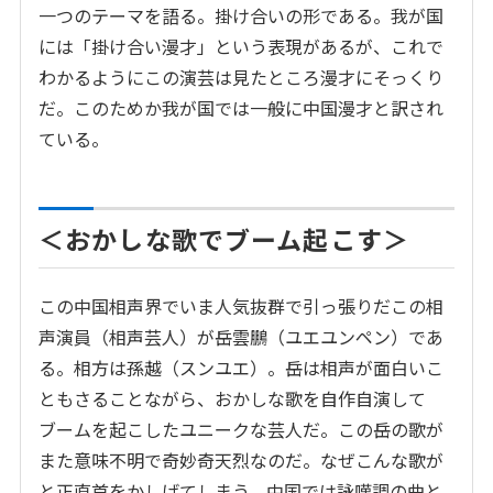
一つのテーマを語る。掛け合いの形である。我が国
には「掛け合い漫才」という表現があるが、これで
わかるようにこの演芸は見たところ漫才にそっくり
だ。このためか我が国では一般に中国漫才と訳され
ている。
＜おかしな歌でブーム起こす＞
この中国相声界でいま人気抜群で引っ張りだこの相
声演員（相声芸人）が岳雲鵬（ユエユンペン）であ
る。相方は孫越（スンユエ）。岳は相声が面白いこ
ともさることながら、おかしな歌を自作自演して
ブームを起こしたユニークな芸人だ。この岳の歌が
また意味不明で奇妙奇天烈なのだ。なぜこんな歌が
と正直首をかしげてしまう。中国では詠嘆調の曲と