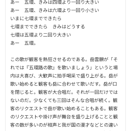
あー 五環、きみは四環より一回り大きい
あー 五環、きみは六環より一回り小さい
いまに七環までできたら
七環までできたら きみはどうする
七環は五環より二回り大きい
あー 五環。
この歌が観客を熱狂させるのである。岳雲鵬が「そ
れでは『五環路の歌』を歌いましょう」というと場
内は大喜び、大歓声に拍手喝采で盛り上がる。岳が
歌い始めると観客も岳に合わせて歌いだす。岳が口
を閉じると。観客が大合唱だ。それが一回だけでは
ないのだ。少なくても三回はそんな合唱が続く。観
客のリクエストで岳が歌い始めることもある。観客
のリクエストや掛け声が舞台を盛り上げることと観
客の数が多いのが相声と我が国の漫才などとの違い