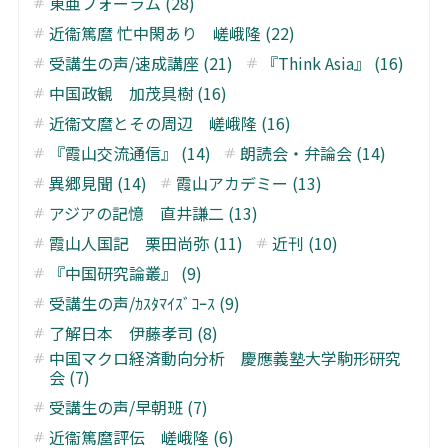
東亜フォーラム (28)
近衞篤麿 忙中閑あり 嵯峨隆 (22)
受講生の声/速成講座 (21)
『Think Asia』 (16)
中国政観 加茂具樹 (16)
近衞文麿とその周辺 嵯峨隆 (16)
『霞山交流通信』 (14)
朗読会・弁論会 (14)
異郷見聞 (14)
霞山アカデミー (13)
アジアの記憶 直井謙二 (13)
霞山人国記 栗田尚弥 (11)
近刊 (10)
『中国研究論叢』 (9)
受講生の声/ｶｽﾀﾏｲｽﾞｺｰｽ (9)
了解日本 伊藤孝司 (8)
中国マクロ経済動向分析 慶應義塾大学駒形研究
会 (7)
受講生の声/早朝班 (7)
近衞篤麿評伝 嵯峨隆 (6)