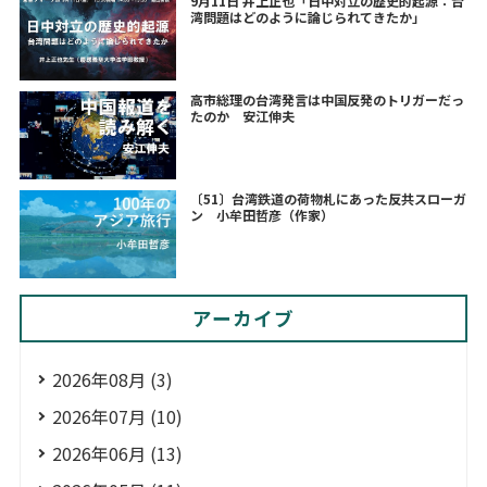
9月11日 井上正也「日中対立の歴史的起源：台
湾問題はどのように論じられてきたか」
高市総理の台湾発言は中国反発のトリガーだっ
たのか 安江伸夫
〔51〕台湾鉄道の荷物札にあった反共スローガ
ン 小牟田哲彦（作家）
アーカイブ
2026年08月 (3)
2026年07月 (10)
2026年06月 (13)