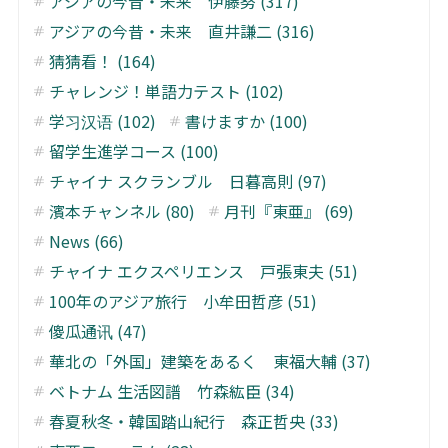
アジアの今昔・未来 伊藤努 (317)
アジアの今昔・未来 直井謙二 (316)
猜猜看！ (164)
チャレンジ！単語力テスト (102)
学习汉语 (102)
書けますか (100)
留学生進学コース (100)
チャイナ スクランブル 日暮高則 (97)
濱本チャンネル (80)
月刊『東亜』 (69)
News (66)
チャイナ エクスペリエンス 戸張東夫 (51)
100年のアジア旅行 小牟田哲彦 (51)
傻瓜通讯 (47)
華北の「外国」建築をあるく 東福大輔 (37)
ベトナム 生活図譜 竹森紘臣 (34)
春夏秋冬・韓国踏山紀行 森正哲央 (33)