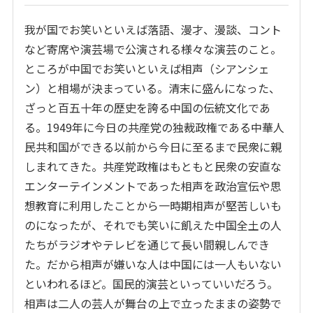
我が国でお笑いといえば落語、漫才、漫談、コント
など寄席や演芸場で公演される様々な演芸のこと。
ところが中国でお笑いといえば相声（シアンシェ
ン）と相場が決まっている。清末に盛んになった、
ざっと百五十年の歴史を誇る中国の伝統文化であ
る。1949年に今日の共産党の独裁政権である中華人
民共和国ができる以前から今日に至るまで民衆に親
しまれてきた。共産党政権はもともと民衆の安直な
エンターテインメントであった相声を政治宣伝や思
想教育に利用したことから一時期相声が堅苦しいも
のになったが、それでも笑いに飢えた中国全土の人
たちがラジオやテレビを通じて長い間親しんでき
た。だから相声が嫌いな人は中国には一人もいない
といわれるほど。国民的演芸といっていいだろう。
相声は二人の芸人が舞台の上で立ったままの姿勢で