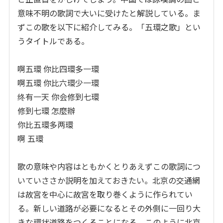
意味不明の歌詞で大いに受けたと解説している。ま
ずこの歌を以下に紹介してみる。「五環之歌」とい
うタイトルである。
啊五環 你比四環多一環
啊五環 你比六環少一環
终有一天 你会修到七環
修到七環 怎麼辦
你比五環多两環
啊 五環
歌の意味や内容はともかくとりあえずこの歌詞につ
いていささか説明を加えておきたい。北京の交通網
は故宮を中心に故宮を取り巻くように作られてい
る。新しい道路が必要になるとその外側に一回り大
きな環状道路をつくることになる。このように北京