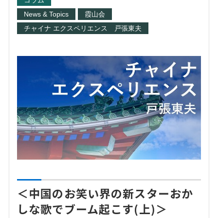
コラム
News & Topics
霞山会
チャイナ エクスペリエンス 戸張東夫
＜中国のお笑い界の新スターおか
しな歌でブーム起こす(上)＞