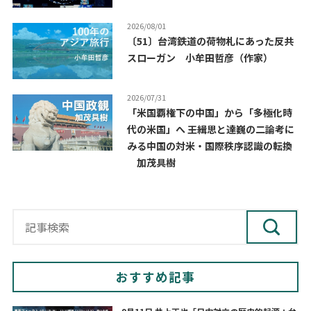
2026/08/01
〔51〕台湾鉄道の荷物札にあった反共
スローガン 小牟田哲彦（作家）
2026/07/31
「米国覇権下の中国」から「多極化時
代の米国」へ ――王緝思と達巍の二論考に
みる中国の対米・国際秩序認識の転換
加茂具樹
おすすめ記事