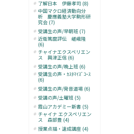
了解日本 伊藤孝司 (8)
中国マクロ経済動向分
析 慶應義塾大学駒形研
究会 (7)
受講生の声/早朝班 (7)
近衞篤麿評伝 嵯峨隆
(6)
チャイナエクスペリエン
ス 興津正信 (6)
受講生の声/晩上班 (6)
受講生の声・ｶｽﾀﾏｲｽﾞｺｰｽ
(6)
受講生の声/発音道場 (6)
受講の声/土曜班 (5)
霞山アカデミー新書 (5)
チャイナ エクスペリエン
ス 森部豊 (4)
授業点描・速成講座 (4)