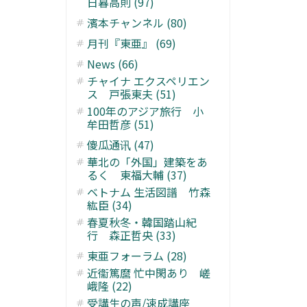
日暮高則 (97)
濱本チャンネル (80)
月刊『東亜』 (69)
News (66)
チャイナ エクスペリエン
ス 戸張東夫 (51)
100年のアジア旅行 小
牟田哲彦 (51)
傻瓜通讯 (47)
華北の「外国」建築をあ
るく 東福大輔 (37)
ベトナム 生活図譜 竹森
紘臣 (34)
春夏秋冬・韓国踏山紀
行 森正哲央 (33)
東亜フォーラム (28)
近衞篤麿 忙中閑あり 嵯
峨隆 (22)
受講生の声/速成講座