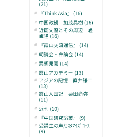
(21)
『Think Asia』 (16)
中国政観 加茂具樹 (16)
近衞文麿とその周辺 嵯
峨隆 (16)
『霞山交流通信』 (14)
朗読会・弁論会 (14)
異郷見聞 (14)
霞山アカデミー (13)
アジアの記憶 直井謙二
(13)
霞山人国記 栗田尚弥
(11)
近刊 (10)
『中国研究論叢』 (9)
受講生の声/ｶｽﾀﾏｲｽﾞｺｰｽ
(9)