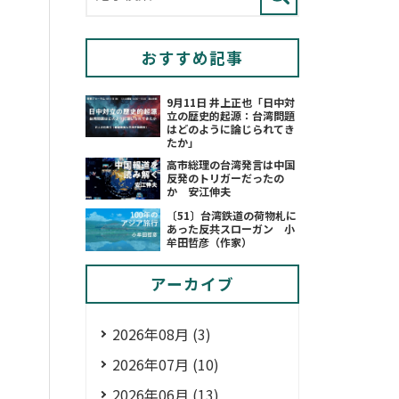
おすすめ記事
9月11日 井上正也「日中対
立の歴史的起源：台湾問題
はどのように論じられてき
たか」
高市総理の台湾発言は中国
反発のトリガーだったの
か 安江伸夫
〔51〕台湾鉄道の荷物札に
あった反共スローガン 小
牟田哲彦（作家）
アーカイブ
2026年08月 (3)
2026年07月 (10)
2026年06月 (13)