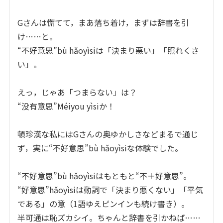
Gさんは慌てて，まあ落ち着け，まずは辞書を引
け……と。
“不好意思”bù hǎoyìsiは「決まり悪い」「照れくさ
い」。
えっ，じゃあ「つまらない」は？
“没有意思”Méiyou yìsiか！
頓珍漢な私にはGさんの奥ゆかしさなどまるで通じ
ず，実に“不好意思”bù hǎoyìsiな体験でした。
“不好意思”bù hǎoyìsiはもともと“不＋好意思”。
“好意思”hǎoyìsiは動詞で「決まり悪くない」「平気
である」の意（1語ゆえピンインも続け書き）。
半可通は恥ズカシイ。ちゃんと辞書を引かねば……