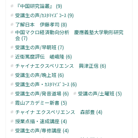
『中国研究論叢』 (9)
受講生の声/ｶｽﾀﾏｲｽﾞｺｰｽ (9)
了解日本 伊藤孝司 (8)
中国マクロ経済動向分析 慶應義塾大学駒形研究
会 (7)
受講生の声/早朝班 (7)
近衞篤麿評伝 嵯峨隆 (6)
チャイナエクスペリエンス 興津正信 (6)
受講生の声/晩上班 (6)
受講生の声・ｶｽﾀﾏｲｽﾞｺｰｽ (6)
受講生の声/発音道場 (6)
受講の声/土曜班 (5)
霞山アカデミー新書 (5)
チャイナ エクスペリエンス 森部豊 (4)
授業点描・速成講座 (4)
受講生の声/専修講座 (4)