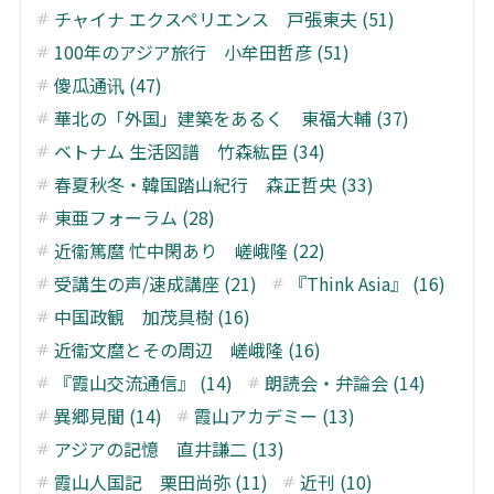
チャイナ エクスペリエンス 戸張東夫 (51)
100年のアジア旅行 小牟田哲彦 (51)
傻瓜通讯 (47)
華北の「外国」建築をあるく 東福大輔 (37)
ベトナム 生活図譜 竹森紘臣 (34)
春夏秋冬・韓国踏山紀行 森正哲央 (33)
東亜フォーラム (28)
近衞篤麿 忙中閑あり 嵯峨隆 (22)
受講生の声/速成講座 (21)
『Think Asia』 (16)
中国政観 加茂具樹 (16)
近衞文麿とその周辺 嵯峨隆 (16)
『霞山交流通信』 (14)
朗読会・弁論会 (14)
異郷見聞 (14)
霞山アカデミー (13)
アジアの記憶 直井謙二 (13)
霞山人国記 栗田尚弥 (11)
近刊 (10)