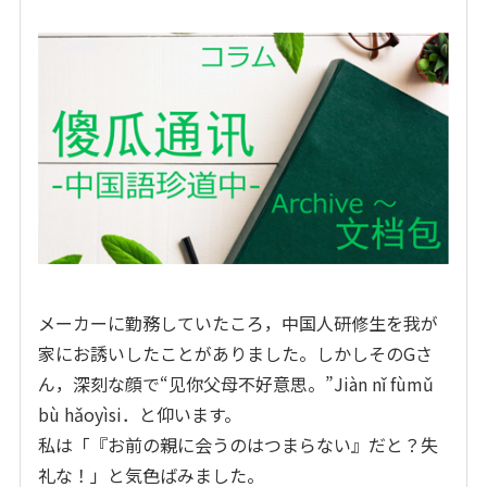
メーカーに勤務していたころ，中国人研修生を我が
家にお誘いしたことがありました。しかしそのGさ
ん，深刻な顔で“见你父母不好意思。”Jiàn nǐ fùmǔ
bù hǎoyìsi．と仰います。
私は「『お前の親に会うのはつまらない』だと？失
礼な！」と気色ばみました。