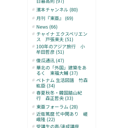
日暮高則 (97)
濱本チャンネル (80)
月刊『東亜』 (69)
News (66)
チャイナ エクスペリエン
ス 戸張東夫 (51)
100年のアジア旅行 小
牟田哲彦 (51)
傻瓜通讯 (47)
華北の「外国」建築をあ
るく 東福大輔 (37)
ベトナム 生活図譜 竹森
紘臣 (34)
春夏秋冬・韓国踏山紀
行 森正哲央 (33)
東亜フォーラム (28)
近衞篤麿 忙中閑あり 嵯
峨隆 (22)
受講生の声/速成講座