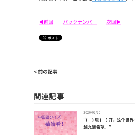
◀前回
バックナンバー
次回▶
< 前の記事
関連記事
2026/03/30
“( ) 暖 ( ) 开，这个
越充满希望。”