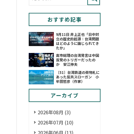
おすすめ記事
9月11日 井上正也「日中対
立の歴史的起源：台湾問題
はどのように論じられてき
たか」
高市総理の台湾発言は中国
反発のトリガーだったの
か 安江伸夫
〔51〕台湾鉄道の荷物札に
あった反共スローガン 小
牟田哲彦（作家）
アーカイブ
2026年08月 (3)
2026年07月 (10)
2026年06月 (13)