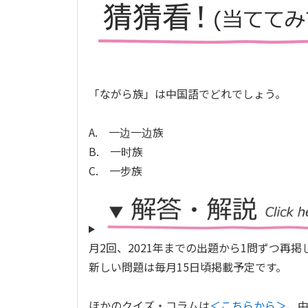
「ながら族」は中国語でどれでしょう。
A. 一边一边族
B. 一时族
C. 一步族
月2回、2021年までの出題から1問ずつ再掲
新しい問題は毎月15日頃掲載予定です。
ほかのクイズ・コラムは
＜こちらから＞
、