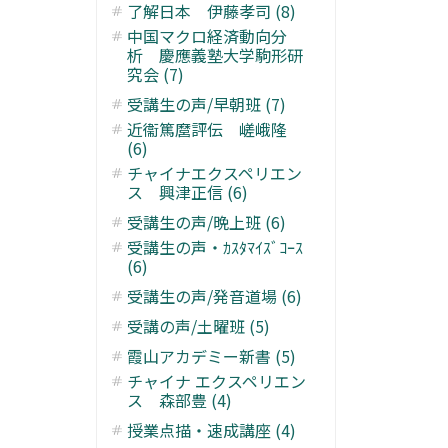
了解日本 伊藤孝司 (8)
中国マクロ経済動向分
析 慶應義塾大学駒形研
究会 (7)
受講生の声/早朝班 (7)
近衞篤麿評伝 嵯峨隆
(6)
チャイナエクスペリエン
ス 興津正信 (6)
受講生の声/晩上班 (6)
受講生の声・ｶｽﾀﾏｲｽﾞｺｰｽ
(6)
受講生の声/発音道場 (6)
受講の声/土曜班 (5)
霞山アカデミー新書 (5)
チャイナ エクスペリエン
ス 森部豊 (4)
授業点描・速成講座 (4)