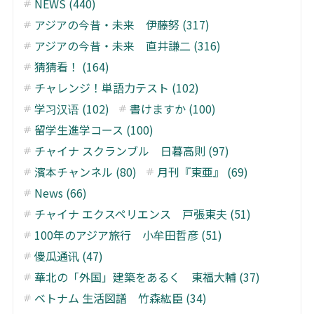
NEWS (440)
アジアの今昔・未来 伊藤努 (317)
アジアの今昔・未来 直井謙二 (316)
猜猜看！ (164)
チャレンジ！単語力テスト (102)
学习汉语 (102)
書けますか (100)
留学生進学コース (100)
チャイナ スクランブル 日暮高則 (97)
濱本チャンネル (80)
月刊『東亜』 (69)
News (66)
チャイナ エクスペリエンス 戸張東夫 (51)
100年のアジア旅行 小牟田哲彦 (51)
傻瓜通讯 (47)
華北の「外国」建築をあるく 東福大輔 (37)
ベトナム 生活図譜 竹森紘臣 (34)