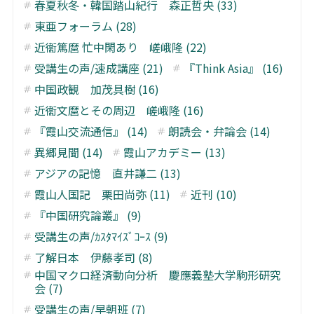
春夏秋冬・韓国踏山紀行 森正哲央 (33)
東亜フォーラム (28)
近衞篤麿 忙中閑あり 嵯峨隆 (22)
受講生の声/速成講座 (21)
『Think Asia』 (16)
中国政観 加茂具樹 (16)
近衞文麿とその周辺 嵯峨隆 (16)
『霞山交流通信』 (14)
朗読会・弁論会 (14)
異郷見聞 (14)
霞山アカデミー (13)
アジアの記憶 直井謙二 (13)
霞山人国記 栗田尚弥 (11)
近刊 (10)
『中国研究論叢』 (9)
受講生の声/ｶｽﾀﾏｲｽﾞｺｰｽ (9)
了解日本 伊藤孝司 (8)
中国マクロ経済動向分析 慶應義塾大学駒形研究
会 (7)
受講生の声/早朝班 (7)