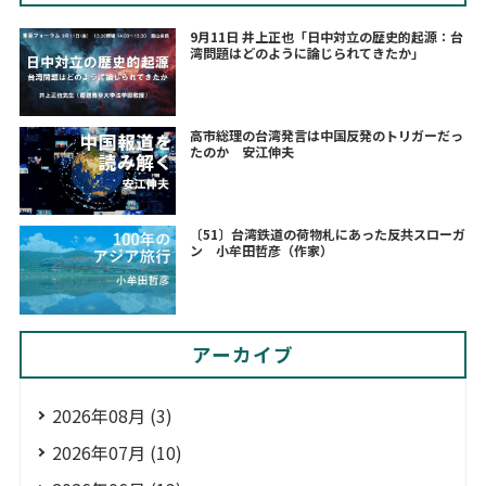
9月11日 井上正也「日中対立の歴史的起源：台
湾問題はどのように論じられてきたか」
高市総理の台湾発言は中国反発のトリガーだっ
たのか 安江伸夫
〔51〕台湾鉄道の荷物札にあった反共スローガ
ン 小牟田哲彦（作家）
アーカイブ
2026年08月 (3)
2026年07月 (10)