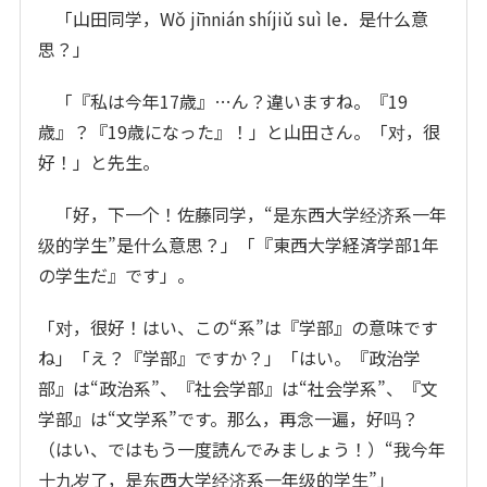
「山田同学，Wǒ jīnnián shíjiǔ suì le．是什么意
思？」
「『私は今年17歳』…ん？違いますね。『19
歳』？『19歳になった』！」と山田さん。「对，很
好！」と先生。
「好，下一个！佐藤同学，“是东西大学经济系一年
级的学生”是什么意思？」「『東西大学経済学部1年
の学生だ』です」。
「对，很好！はい、この“系”は『学部』の意味です
ね」「え？『学部』ですか？」「はい。『政治学
部』は“政治系”、『社会学部』は“社会学系”、『文
学部』は“文学系”です。那么，再念一遍，好吗？
（はい、ではもう一度読んでみましょう！）“我今年
十九岁了，是东西大学经济系一年级的学生”」