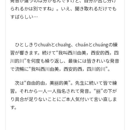
発音が違うのは分かるんですけど、自分が出し分け
られるかは別ですね」。いえ、聞き取れるだけでも
すばらしい…
ひとしきりchuānとchuāng、chuánとchuángの練
習が響きます。続けて“我叫西川由美，西安的西，四
川的川”を何度も繰り返し、最後には皆きれいな発音
で流暢に“我叫西川由美，西安的西，四川的川”。
次は“自由的由，美丽的美”。先生に続いて皆で練
習。それから一人一人指名されて発音。“丽”の下が
り具合が足りないことにご本人気付いて言い直しま
す。