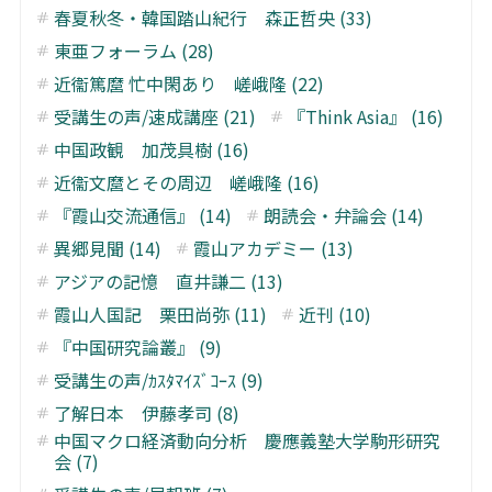
春夏秋冬・韓国踏山紀行 森正哲央 (33)
東亜フォーラム (28)
近衞篤麿 忙中閑あり 嵯峨隆 (22)
受講生の声/速成講座 (21)
『Think Asia』 (16)
中国政観 加茂具樹 (16)
近衞文麿とその周辺 嵯峨隆 (16)
『霞山交流通信』 (14)
朗読会・弁論会 (14)
異郷見聞 (14)
霞山アカデミー (13)
アジアの記憶 直井謙二 (13)
霞山人国記 栗田尚弥 (11)
近刊 (10)
『中国研究論叢』 (9)
受講生の声/ｶｽﾀﾏｲｽﾞｺｰｽ (9)
了解日本 伊藤孝司 (8)
中国マクロ経済動向分析 慶應義塾大学駒形研究
会 (7)