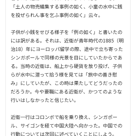
「土人の物売蟻集する事例の如く、小童の水中に銭
を投ぜられん事を乞ふ事例の如く」云々。
子供が小銭をせびる様子を「例の如く」と書いたの
には訳がある。それは、近衞が青年時代の
1885
（明
治
18
）年にヨーロッパ留学の際、途中で立ち寄った
シンガポールで同様の光景を目にしていたからであ
る。当時の近衞は、船上から硬貨を放り投げ、子供
らが水中に潜って拾う様を見ては「旅中の善き慰
み」にしていたが、この時は果たしてどうだったの
だろうか。今や要職にある近衞が、かつてのような
行いはしなかったと信じたい。
近衞一行はコロンボで船を乗り換え、シンガポー
ル、サイゴンを経て中国大陸へ向かった。中国での
行動については次回に述べていくことにしよう。