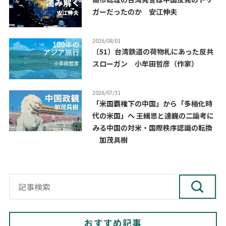
ガーだったのか 安江伸夫
2026/08/01
〔51〕台湾鉄道の荷物札にあった反共
スローガン 小牟田哲彦（作家）
2026/07/31
「米国覇権下の中国」から「多極化時
代の米国」へ ――王緝思と達巍の二論考に
みる中国の対米・国際秩序認識の転換
加茂具樹
おすすめ記事