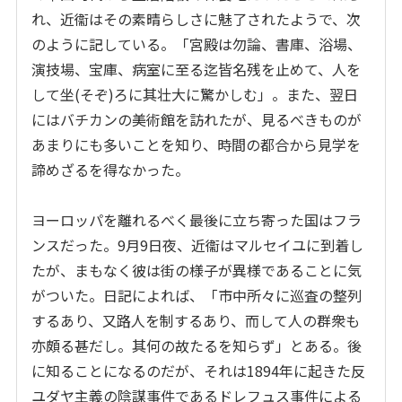
れ、近衞はその素晴らしさに魅了されたようで、次
のように記している。「宮殿は勿論、書庫、浴場、
演技場、宝庫、病室に至る迄皆名残を止めて、人を
して
坐(そぞ)
ろに其壮大に驚かしむ」。また、翌日
にはバチカンの美術館を訪れたが、見るべきものが
あまりにも多いことを知り、時間の都合から見学を
諦めざるを得なかった。
ヨーロッパを離れるべく最後に立ち寄った国はフラ
ンスだった。
9
月
9
日夜、近衞はマルセイユに到着し
たが、まもなく彼は街の様子が異様であることに気
がついた。日記によれば、「市中所々に巡査の整列
するあり、又路人を制するあり、而して人の群衆も
亦頗る甚だし。其何の故たるを知らず」とある。後
に知ることになるのだが、それは
1894
年に起きた反
ユダヤ主義の陰謀事件であるドレフュス事件による