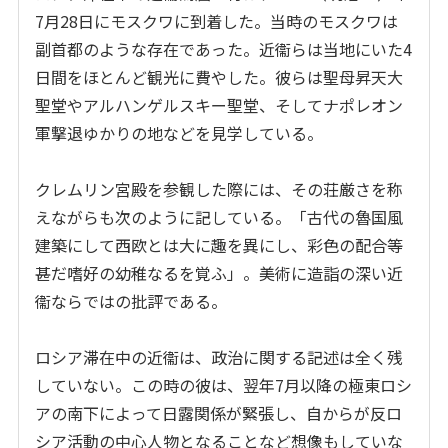
7
月
28
日にモスクワに到着した。当時のモスクワは
副首都のような存在であった。近衞らは当地にいた
4
日間をほとんど観光に費やした。彼らは聖母昇天大
聖堂やアルハンゲルスキー聖堂、そしてナポレオン
軍撃退ゆかりの地などを見学している。
クレムリン宮殿を参観した際には、その荘厳さを称
えながらも次のように記している。「古代の魯国風
建築にして西欧とは大に趣を異にし、彩色の配合等
甚だ嗜好の幼稚なるを覚ふ」。美術に造詣の深い近
衞ならではの批評である。
ロシア滞在中の近衞は、政治に関する記述は全く残
していない。この時の彼は、翌年
7
月以降の極東ロシ
アの南下によって日露関係が緊張し、自からが反ロ
シア活動の中心人物となることなど想像もしていな