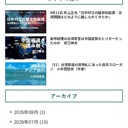
9月11日 井上正也「日中対立の歴史的起源：台
湾問題はどのように論じられてきたか」
高市総理の台湾発言は中国反発のトリガーだっ
たのか 安江伸夫
〔51〕台湾鉄道の荷物札にあった反共スローガ
ン 小牟田哲彦（作家）
アーカイブ
2026年08月 (3)
2026年07月 (10)