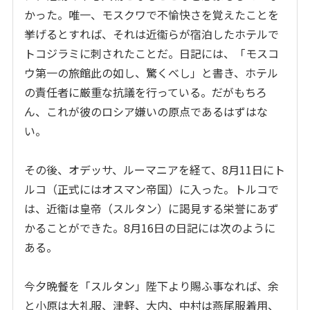
かった。唯一、モスクワで不愉快さを覚えたことを
挙げるとすれば、それは近衞らが宿泊したホテルで
トコジラミに刺されたことだ。日記には、「モスコ
ウ第一の旅館此の如し、驚くべし」と書き、ホテル
の責任者に厳重な抗議を行っている。だがもちろ
ん、これが彼のロシア嫌いの原点であるはずはな
い。
その後、オデッサ、ルーマニアを経て、
8
月
11
日にト
ルコ（正式にはオスマン帝国）に入った。トルコで
は、近衞は皇帝（スルタン）に謁見する栄誉にあず
かることができた。
8
月
16
日の日記には次のように
ある。
今夕晩餐を「スルタン」陛下より賜ふ事なれば、余
と小原は大礼服、津軽、大内、中村は燕尾服着用、