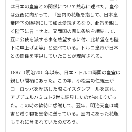
は日本の皇室との関係について熱心に述べた。皇帝
は近衞に向かって、「室内の花瓶を指して、日本皇
帝陛下の賜物にして如此愛玩するなり、此旨を親し
く陛下に言上せよ、又両国の間に条約を締結して、
互に公使を派する事を熱望するに付、此希望をも陛
下に申上げよ等」と述べている。トルコ皇帝が日本
との関係を重視していたことが理解される。
1887
（明治
20
）年以来、日本・トルコ両国の皇室は
親しい間柄にあった。この年、小松宮彰仁親王が
ヨーロッパを歴訪した際にイスタンブールを訪れ、
アブデュルハミュト
2
世に謁見したのが始まりだっ
た。この時の歓待に感謝して、翌年、明治天皇は親
書と贈り物を皇帝に送っている。室内にあった花瓶
もそれに含まれていたのだろう。