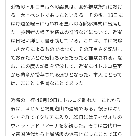
近衞のトルコ皇帝への謁見は、海外視察旅行におけ
る一大イベントであったといえる。その後、
18
日に
は毎週金曜日に行われる皇帝の寺院参拝式に出席し
た。参列者の様子や儀式の進行などについて、近衞
は日記に詳しく書き残している。これは、単に物珍
しさからによるものではなく、その荘重さを記録し
ておきたいとの気持ちからだったと推察される。な
お、この度の訪問を記念して、近衞にはトルコ皇室
から勲章が授与される運びとなった。本人にとって
は、まことに名誉なことであった。
近衞の一行は
8
月
19
日にトルコを離れた。これから
後は、ほとんど物見遊山の連続である。彼らはギリ
シャを経てイタリアに入り、
29
日にはティヴォリの
ヴィラ・アドリアーナを参観した。そこは古代ロー
マ帝国時代から上層階級の保養地だったことで知ら