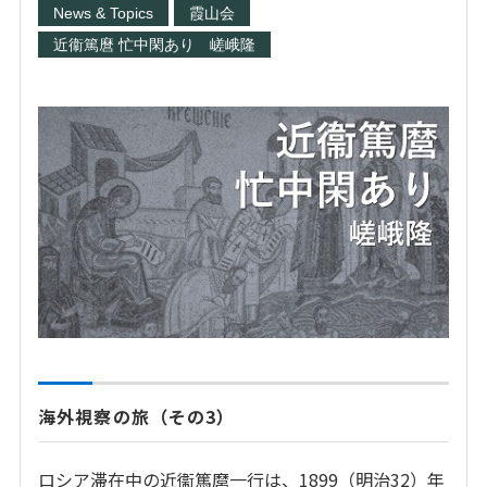
News & Topics
霞山会
近衞篤麿 忙中閑あり 嵯峨隆
海外視察の旅（その3）
ロシア滞在中の近衞篤麿一行は、
1899
（明治
32
）年