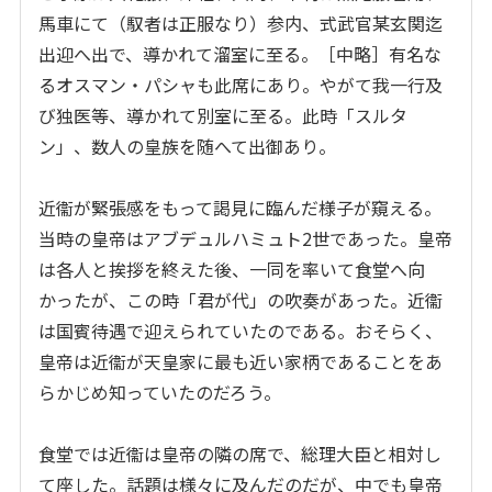
馬車にて（馭者は正服なり）参内、式武官某玄関迄
出迎へ出で、導かれて溜室に至る。［中略］有名な
るオスマン・パシャも此席にあり。やがて我一行及
び独医等、導かれて別室に至る。此時「スルタ
ン」、数人の皇族を随へて出御あり。
近衞が緊張感をもって謁見に臨んだ様子が窺える。
当時の皇帝はアブデュルハミュト
2
世であった。皇帝
は各人と挨拶を終えた後、一同を率いて食堂へ向
かったが、この時「君が代」の吹奏があった。近衞
は国賓待遇で迎えられていたのである。おそらく、
皇帝は近衞が天皇家に最も近い家柄であることをあ
らかじめ知っていたのだろう。
食堂では近衞は皇帝の隣の席で、総理大臣と相対し
て座した。話題は様々に及んだのだが、中でも皇帝