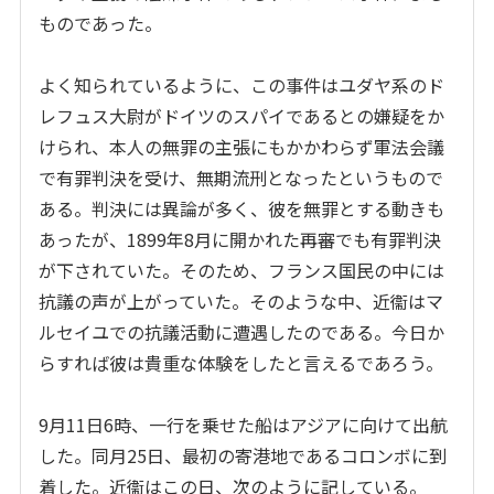
ものであった。
よく知られているように、この事件はユダヤ系のド
レフュス大尉がドイツのスパイであるとの嫌疑をか
けられ、本人の無罪の主張にもかかわらず軍法会議
で有罪判決を受け、無期流刑となったというもので
ある。判決には異論が多く、彼を無罪とする動きも
あったが、
1899
年
8
月に開かれた再審でも有罪判決
が下されていた。そのため、フランス国民の中には
抗議の声が上がっていた。そのような中、近衞はマ
ルセイユでの抗議活動に遭遇したのである。今日か
らすれば彼は貴重な体験をしたと言えるであろう。
9
月
11
日
6
時、一行を乗せた船はアジアに向けて出航
した。同月
25
日、最初の寄港地であるコロンボに到
着した。近衞はこの日、次のように記している。