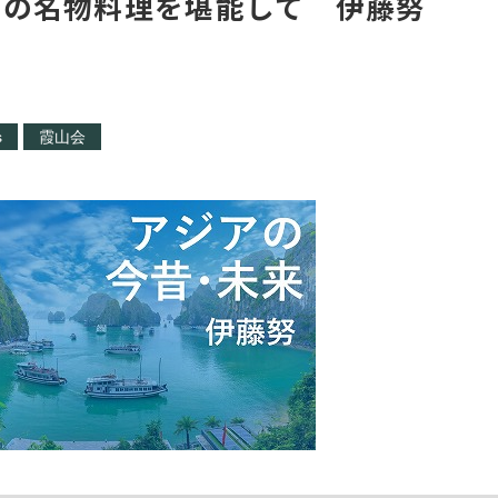
ブの名物料理を堪能して 伊藤努
s
霞山会