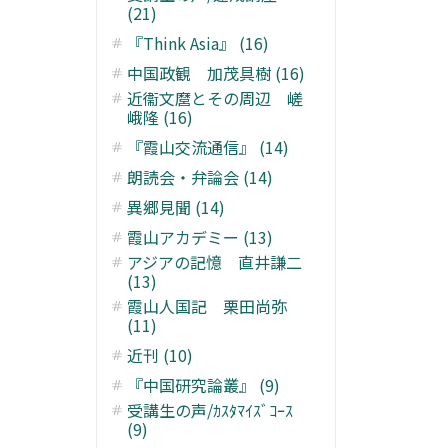
(21)
『Think Asia』 (16)
中国政観 加茂具樹 (16)
近衞文麿とその周辺 嵯
峨隆 (16)
『霞山交流通信』 (14)
朗読会・弁論会 (14)
異郷見聞 (14)
霞山アカデミー (13)
アジアの記憶 直井謙二
(13)
霞山人国記 栗田尚弥
(11)
近刊 (10)
『中国研究論叢』 (9)
受講生の声/ｶｽﾀﾏｲｽﾞｺｰｽ
(9)