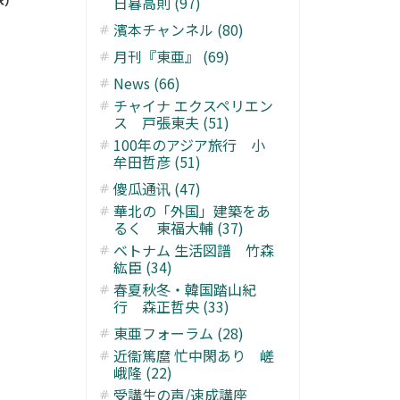
家）
日暮高則 (97)
濱本チャンネル (80)
月刊『東亜』 (69)
News (66)
チャイナ エクスペリエン
ス 戸張東夫 (51)
100年のアジア旅行 小
牟田哲彦 (51)
傻瓜通讯 (47)
華北の「外国」建築をあ
るく 東福大輔 (37)
ベトナム 生活図譜 竹森
紘臣 (34)
春夏秋冬・韓国踏山紀
行 森正哲央 (33)
東亜フォーラム (28)
近衞篤麿 忙中閑あり 嵯
峨隆 (22)
受講生の声/速成講座