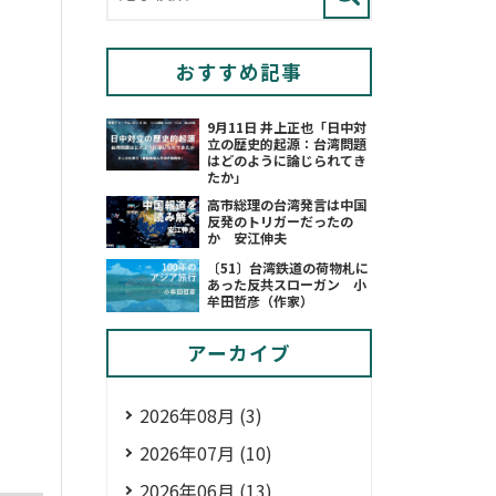
おすすめ記事
9月11日 井上正也「日中対
立の歴史的起源：台湾問題
はどのように論じられてき
たか」
高市総理の台湾発言は中国
反発のトリガーだったの
か 安江伸夫
〔51〕台湾鉄道の荷物札に
あった反共スローガン 小
牟田哲彦（作家）
アーカイブ
2026年08月 (3)
2026年07月 (10)
2026年06月 (13)