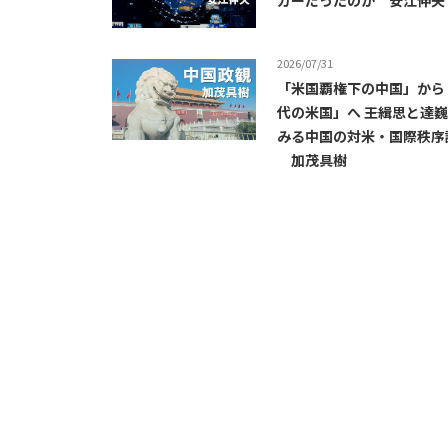
ガーだったのか 安江伸夫
2026/07/31
「米国覇権下の中国」から
代の米国」へ ――王緝思と達
みる中国の対米・国際秩序
加茂具樹