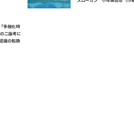
スローガン 小牟田哲彦（作
「多極化時
巍の二論考に
認識の転換