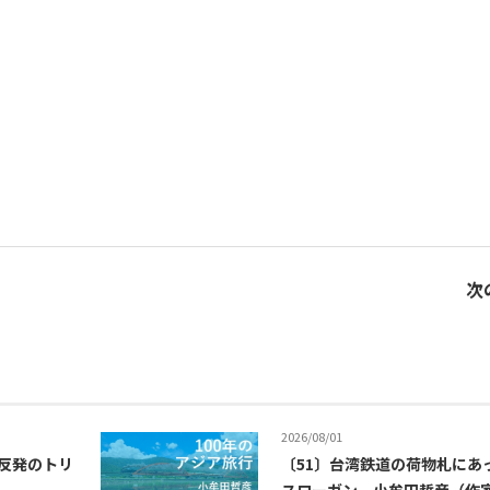
次
2026/08/01
反発のトリ
〔51〕台湾鉄道の荷物札にあ