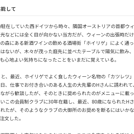
堪能して
時駐在していた西ドイツから時々、隣国オーストリアの首都ウ
観光などには全く目が向かない当方だが、ウィーンの出張時だ
ンの森にある新酒ワインの飲める酒場街「ホイリゲ」によく通
ではないが、木々が茂った庭先に並べたテーブルで陽気に飲み
も心地よい気持ちになったことをいまだに覚えている。
うと、最近、ホイリゲでよく食したウィーン名物の「カツレツ
日、仕事でお付き合いのある人生の大先輩のHさんに誘われて
りながら歓談したが、そのときに奨められたのがメニューに載
いこの会員制クラブに30年在籍し、最近、80歳になられたH
られたが、そのようなクラブの大御所のお奨めを断るにはいか
注文した。