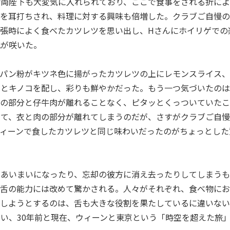
后両陛下も大変気に入れられており、ここで食事をされる折に
とを耳打ちされ、料理に対する興味も倍増した。クラブご自慢
張時によく食べたカツレツを思い出し、Hさんにホイリゲでの
花が咲いた。
、パン粉がキツネ色に揚がったカツレツの上にレモンスライス、
ウとキノコを配し、彩りも鮮やかだった。もう一つ気づいたの
衣の部分と仔牛肉が離れることなく、ピタッとくっついていた
して、衣と肉の部分が離れてしまうのだが、さすがクラブご自
ィーンで食したカツレツと同じ味わいだったのがちょっとした
、あいまいになったり、忘却の彼方に消え去ったりしてしまう
る舌の能力には改めて驚かされる。人々がそれぞれ、食べ物に
能しようとするのは、舌も大きな役割を果たしているに違いな
い、30年前と現在、ウィーンと東京という「時空を超えた旅