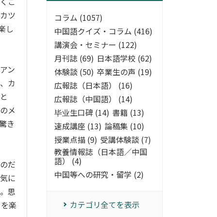
よくご
のカツ
コラム (1057)
楽し
中国語クイズ・コラム (416)
講演会・セミナー (122)
月刊誌 (69)
日本語学校 (62)
アン
体験談 (50)
卒業生の声 (19)
は、カ
広報誌（日本語） (16)
こと
広報誌（中国語） (14)
慢のメ
毕业生口碑 (14)
書籍 (13)
驚き
速成講座 (13)
論稿集 (10)
授業点描 (9)
受講体験談 (7)
教養情報誌（日本語／中国
語） (4)
ものだ
中国等への研究・留学 (2)
お気に
い。思
カテゴリ全てを表示
」を楽