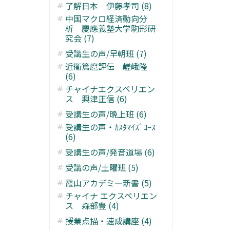
了解日本 伊藤孝司 (8)
中国マクロ経済動向分
析 慶應義塾大学駒形研
究会 (7)
受講生の声/早朝班 (7)
近衞篤麿評伝 嵯峨隆
(6)
チャイナエクスペリエン
ス 興津正信 (6)
受講生の声/晩上班 (6)
受講生の声・ｶｽﾀﾏｲｽﾞｺｰｽ
(6)
受講生の声/発音道場 (6)
受講の声/土曜班 (5)
霞山アカデミー新書 (5)
チャイナ エクスペリエン
ス 森部豊 (4)
授業点描・速成講座 (4)