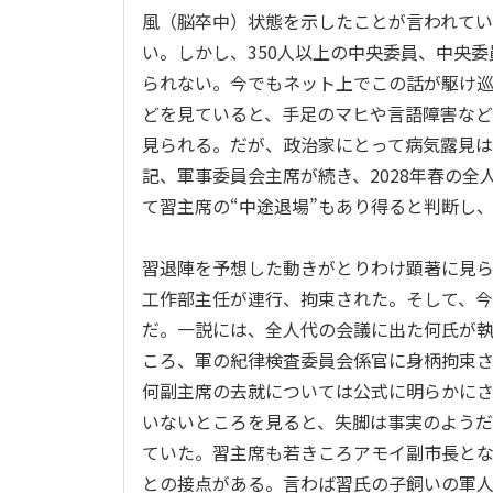
風（脳卒中）状態を示したことが言われて
い。しかし、350人以上の中央委員、中央
られない。今でもネット上でこの話が駆け
どを見ていると、手足のマヒや言語障害など
見られる。だが、政治家にとって病気露見は
記、軍事委員会主席が続き、2028年春の
て習主席の“中途退場”もあり得ると判断し
習退陣を予想した動きがとりわけ顕著に見ら
工作部主任が連行、拘束された。そして、今
だ。一説には、全人代の会議に出た何氏が
ころ、軍の紀律検査委員会係官に身柄拘束
何副主席の去就については公式に明らかに
いないところを見ると、失脚は事実のようだ
ていた。習主席も若きころアモイ副市長とな
との接点がある。言わば習氏の子飼いの軍