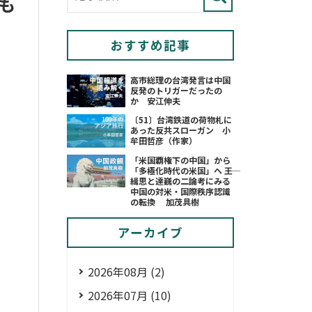
も
おすすめ記事
高市総理の台湾発言は中国
反発のトリガーだったの
か 安江伸夫
〔51〕台湾鉄道の荷物札に
あった反共スローガン 小
牟田哲彦（作家）
「米国覇権下の中国」から
「多極化時代の米国」へ ――王
緝思と達巍の二論考にみる
中国の対米・国際秩序認識
の転換 加茂具樹
アーカイブ
2026年08月 (2)
2026年07月 (10)