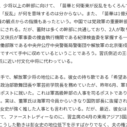
日、少将以上の幹部に向けて、「苗華と何衛東が反乱をもくろん
「反乱」が何を意味するのは分からない。また、「苗華は1億
汚職の観点からの指摘もあったという。中国では党政軍の重要幹
にされる。だが、蓄財は多くの幹部に共通しており、2人が取
張又侠氏が軍事委の捜査執行機関である紀律検査委を掌握する
実働部隊である中央弁公庁中央警衛局警衛団や解放軍の北京衛
ですべて手中に収めているということであろう。習氏側近の王
氏に近い付文化中将に代わっている。
歌手で、解放軍少将の地位にある。彼女の持ち歌である「希望
政治部歌舞団長や軍芸術学院長を務めていたが、昨年6月、軍
うポストに就いた。これは軍高級幹部の人事を司るポストであ
る。実は、董軍氏は海軍司令員からいきなり国防部長に抜擢さ
彭女史が強く推した人事とも言われている。だが、最近、彼女は
て、ファーストレディーなのに、習主席の4月の東南アジア3国
こうした動きは彭女史の地位低下を示すばかりでなく、夫の権