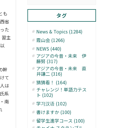
とも
タグ
陝西省
あった
News & Topics (1284)
、習主
霞山会 (1266)
秋以
NEWS (440)
アジアの今昔・未来 伊
藤努 (317)
アジアの今昔・未来 直
の幹
井謙二 (316)
向けて
猜猜看！ (164)
の人は
チャレンジ！単語力テス
氏系
ト (102)
・南
学习汉语 (102)
れ
書けますか (100)
留学生進学コース (100)
チャイナ スクランブル