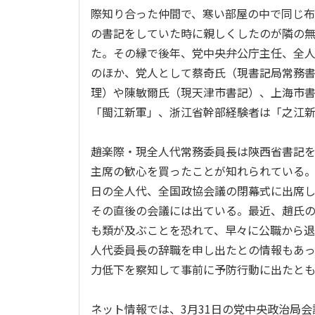
際知り合った仲間で、寒い部屋の中で同じ布
の書記をしていた時に親しくしたのが隣の
た。その縁で後年、党中央弁公庁主任、全人
のほか、党人として蔡奇氏（現書記局常務
理）や陳敏爾氏（現天津市書記）、上海市
「閩江新軍」、浙江省幹部経験者は「之江
趙楽際・現全人代常務委員長は陝西省書記
主席の歓心を買ったことが知れられている。
日の全人代、全国政協会議の閉幕式に出席
その直後の会議には出ている。最近、趙氏
も類が及ぶことを恐れて、早々に公職から退
人代委員長の辞職を申し出たとの情報もあ
力低下を察知して事前に予防行動に出たと
ネット情報では、3月31日の党中央政治局