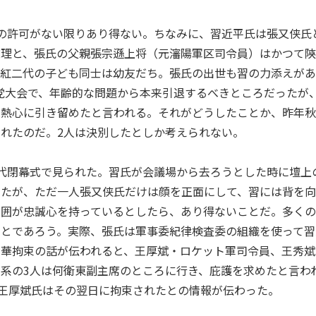
の許可がない限りあり得ない。ちなみに、習近平氏は張又侠氏
総理と、張氏の父親張宗遜上将（元瀋陽軍区司令員）はかつて
、紅二代の子ども同士は幼友だち。張氏の出世も習の力添えが
回党大会で、年齢的な問題から本来引退するべきところだったが
く熱心に引き留めたと言われる。それがどうしたことか、昨年
れたのだ。2人は決別したとしか考えられない。
代閉幕式で見られた。習氏が会議場から去ろうとした時に壇上
ったが、ただ一人張又侠氏だけは顔を正面にして、習には背を
周囲が忠誠心を持っているとしたら、あり得ないことだ。多く
ことであろう。実際、張氏は軍事委紀律検査委の組織を使って習
苗華拘束の話が伝われると、王厚斌・ロケット軍司令員、王秀斌
系の3人は何衛東副主席のところに行き、庇護を求めたと言わ
、王厚斌氏はその翌日に拘束されたとの情報が伝わった。