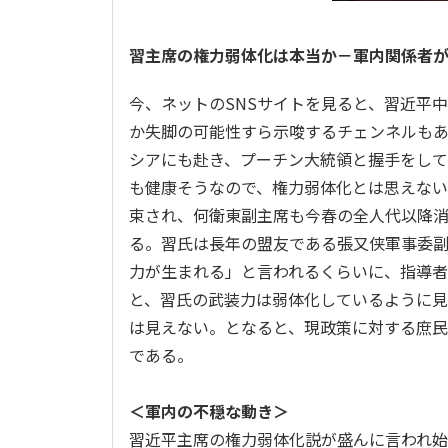
習主席の権力弱体化は本当か－軍内関係者
今、ネットのSNSサイトを見ると、習近平
か失脚の可能性すら示唆するチェンネルもあ
シアにも赴き、プーチン大統領と握手をし
も健康そうなので、権力弱体化とは思えな
束され、何衛東副主席も今春の全人代以降
る。習氏は長年の盟友である張又侠軍事委
力が生まれる」と言われるくらいに、指導
と、習氏の武装力は弱体化しているように
は見えない。となると、現政策に対する庶
である。
＜軍内の不穏な動き＞
習近平
主席の権力弱体化説が盛んに言われ始