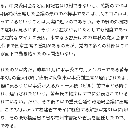
いる。中央委員会など西側記者は取材できないし、確認のすべは
委員候補が出席した会議の最中の不祥事であれば、人の口に戸は
巡っているということは真実に近いのであろう。その後の外国訪
の症状は見られず、そういう症状が現れたとしても軽度であっ
決定的なマイナス要因。本来なら習氏は2027年秋の党大会ま
全人代まで国家主席の任期があるのだが、党内の多くの幹部はこ
、水面下で動き始めたのは間違いない。
れたのが軍内だ。昨年11月に軍事委の有力メンバーである苗
年3月の全人代終了直後に何衛東軍事委副主席が連行されたよ
執務に戻ろうと軍事委が入る八・一大楼（ビル）前で車から降
され、連行されたという。苗華氏の拘束はすでに公表されてい
されていない。だが、その後の軍の重要会議や政治局会議に出
。この2人はかつて福建省アモイに駐留する解放軍第31軍に所
り、その後も福建省の省都福州市書記や省長を歴任したので、
人である。