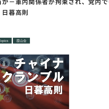
当か－軍内関係者が拘束され、党内で
 日暮高則
opics
霞山会