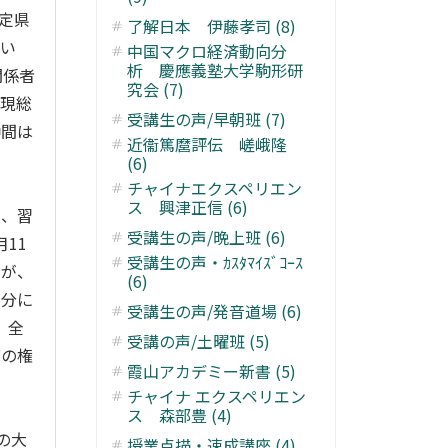
定県
了解日本 伊藤孝司 (8)
てい
中国マクロ経済動向分
析 慶應義塾大学駒形研
関係者
究会 (7)
（現総
受講生の声/早朝班 (7)
仲間は
近衞篤麿評伝 嵯峨隆
(6)
チャイナエクスペリエン
ス 興津正信 (6)
し、習
受講生の声/晩上班 (6)
11
受講生の声・ｶｽﾀﾏｲｽﾞｺｰｽ
だが、
(6)
自分に
受講生の声/発音道場 (6)
、全
受講の声/土曜班 (5)
席の権
霞山アカデミー新書 (5)
チャイナ エクスペリエン
ス 森部豊 (4)
の大
授業点描・速成講座 (4)