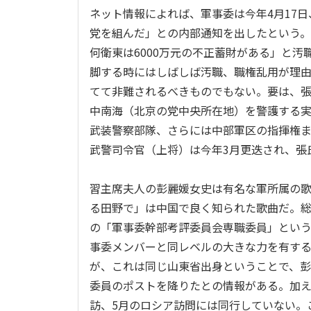
ネット情報によれば、軍事委は今年4月17
党を組んだ」との内部通知を出したという。
何衛東は6000万元の不正蓄財がある」と
脚する時にはしばしば汚職、職権乱用が理由
てて非難されるべきものでもない。要は、
中南海（北京の党中央所在地）を警護する
武装警察部隊、さらには中部軍区の指揮権ま
武警司令官（上将）は今年3月更迭され、張
習主席夫人の彭麗媛女史は有名な軍所属の
る田野で」は中国で良く知られた歌曲だ。総
の「軍事委幹部考評委員会専職委員」とい
事委メンバーと同レベルの大きな力を有す
が、これは同じ山東省出身ということで、
委員のポストを降りたとの情報がある。加え
訪、5月のロシア訪問には同行していない。