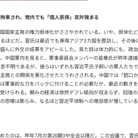
が拘束され、党内でも「個人崇拝」反対強まる
中国国家主席の権力弱体化がささやかれている。いや、弱体化
るほどだ。習氏は最近でも東南アジア3カ国を歴訪し、その後
て盛んに外交の成果をアピールした。見た目は体力的にも、政
い。中国軍内を見ると、軍事委員会メンバーの苗華氏が昨年逮捕
消息不明であるが、彼らはいずれも習近平氏子飼いの軍人たち
副主席との関係を悪化させたとうわさされる。中国では「銃口
者は軍事的な力をバックに付けることが必要だが、最近の動き
見受けられる。頼みの経済は依然デフレ傾向が収まらず、回復の
民の怨嗟は膨らみ、なるほど習近平体制への倦怠感が増してい
めたのは、昨年7月の第20期3中全会以降だ。この会議で、習