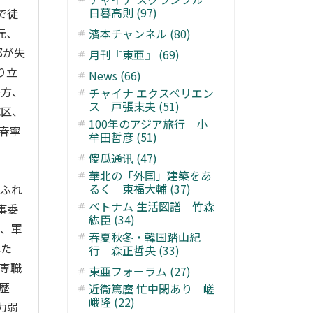
日暮高則 (97)
で徒
元、
濱本チャンネル (80)
部が失
月刊『東亜』 (69)
り立
News (66)
一方、
チャイナ エクスペリエン
ス 戸張東夫 (51)
戍区、
100年のアジア旅行 小
春寧
牟田哲彦 (51)
傻瓜通讯 (47)
華北の「外国」建築をあ
るく 東福大輔 (37)
あふれ
ベトナム 生活図譜 竹森
事委
紘臣 (34)
り、軍
春夏秋冬・韓国踏山紀
れた
行 森正哲央 (33)
専職
東亜フォーラム (27)
歴
近衞篤麿 忙中閑あり 嵯
峨隆 (22)
力弱