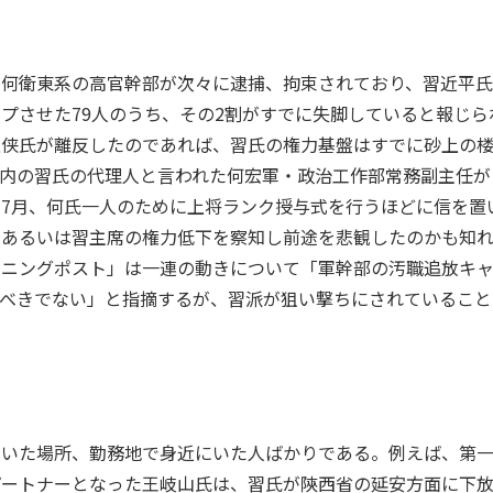
、何衛東系の高官幹部が次々に逮捕、拘束されており、習近平
プさせた79人のうち、その2割がすでに失脚していると報じら
又侠氏が離反したのであれば、
習氏の
権力基盤はすでに砂上の
内の習氏の代理人と言われた何宏軍・政治工作部常務副主任が
7月、何氏一人のために上将ランク授与式を行うほどに信を置
、あるいは習主席の権力低下を察知し前途を悲観したのかも知
ーニングポスト」は一連の動きについて「軍幹部の汚職追放キ
るべきでない」と指摘するが、習派が狙い撃ちにされていること
ていた場所、勤務地で身近にいた人ばかりである。例えば、第
パートナーとなった王岐山氏は、習氏が陝西省の延安方面に下