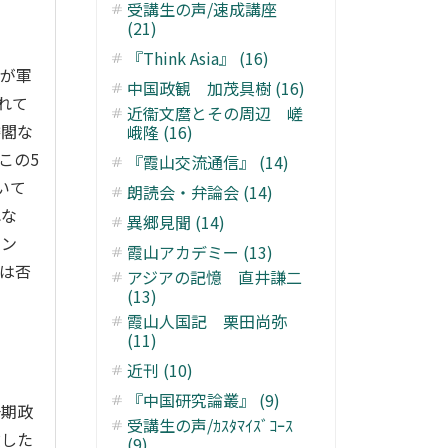
受講生の声/速成講座
(21)
『Think Asia』 (16)
氏が軍
中国政観 加茂具樹 (16)
れて
近衞文麿とその周辺 嵯
楼閣な
峨隆 (16)
この5
『霞山交流通信』 (14)
いて
朗読会・弁論会 (14)
れな
異郷見聞 (14)
ャン
霞山アカデミー (13)
は否
アジアの記憶 直井謙二
(13)
霞山人国記 栗田尚弥
(11)
近刊 (10)
『中国研究論叢』 (9)
一期政
受講生の声/ｶｽﾀﾏｲｽﾞｺｰｽ
放した
(9)