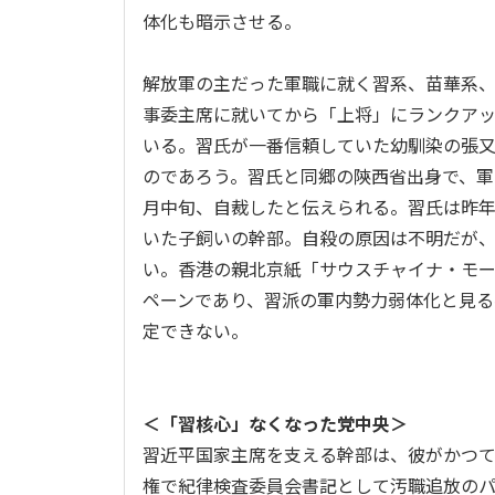
体化も暗示させる。
解放軍の主だった軍職に就く習系、苗華系
事委主席に就いてから「上将」にランクアッ
いる。習氏が一番信頼していた幼馴染の張
のであろう。習氏と同郷の陝西省出身で、軍
月中旬、自裁したと伝えられる。習氏は昨年
いた子飼いの幹部。自殺の原因は不明だが
い。香港の親北京紙「サウスチャイナ・モ
ペーンであり、習派の軍内勢力弱体化と見
定できない。
＜「習核心」なくなった党中央＞
習近平国家主席を支える幹部は、彼がかつ
権で紀律検査委員会書記として汚職追放の