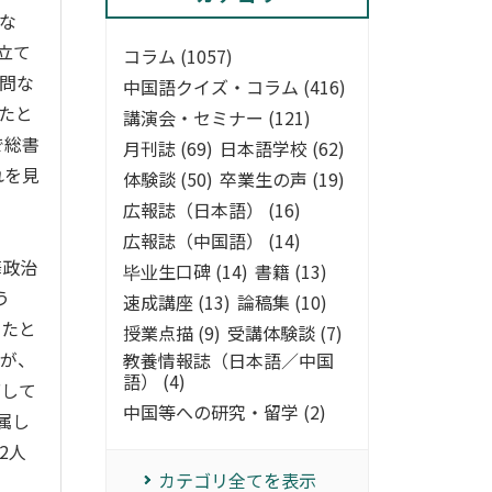
な
立て
コラム (1057)
問な
中国語クイズ・コラム (416)
たと
講演会・セミナー (121)
で総書
月刊誌 (69)
日本語学校 (62)
れを見
体験談 (50)
卒業生の声 (19)
広報誌（日本語） (16)
広報誌（中国語） (14)
華政治
毕业生口碑 (14)
書籍 (13)
う
速成講座 (13)
論稿集 (10)
りたと
授業点描 (9)
受講体験談 (7)
るが、
教養情報誌（日本語／中国
語） (4)
席して
中国等への研究・留学 (2)
属し
2人
カテゴリ全てを表示