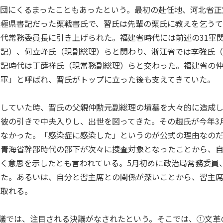
団にくるまったこともあったという。最初の赴任地、河北省正
無極県書記だった栗戦書氏で、習氏は先輩の栗氏に教えを乞う
代常務委員長に引き上げられた。福建省時代には前述の31軍
書記）、何立峰氏（現副総理）らと関わり、浙江省では李強氏
書記時代は丁薛祥氏（現常務副総理）らと交わった。福建省の
新軍」と呼ばれ、習氏がトップに立った後も支えてきていた。
をしていた時、習氏の父親仲勲元副総理の墳墓を大々的に造成
彼の引きで中央入りし、出世を図ってきた。その趙氏が今年3月
しなかった。「感染症に感染した」というのが公式の理由なの
の青海省幹部時代の部下が次々に捜査対象となったことから、
く意思を示したとも言われている。5月初めに政治局常務委員
った。あるいは、自分と習主席との関係が深いことから、習主
も取れる。
会議では、注目される決議がなされたという。そこでは、①文革