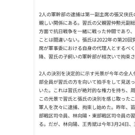
2人の軍幹部の逮捕は第一副主席の張又侠氏
親しい関係にある。習氏の父親習仲勲元副
方面で抗日戦争を一緒に戦った仲間であり
ことは間違いない。張氏は2022年の第20
席が軍事委における自身の代理人とするべ
降、習氏の子飼いの軍幹部が相次いで拘束さ
2人の決別を決定的に示す光景が今年の全人
部全員が習氏の方を向いて拍手をして見送
いた。これは習氏が絶対的な権力を持ち、
この光景で習氏と張氏の決別を感じ取った
軍人を次々に逮捕、拘束し始めた。昨年、
部戦区司令員、林向陽・東部戦区司令員の習
る。だが、林向陽、王秀斌は今年3月24日