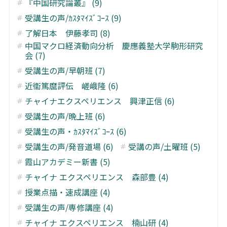
『中国研究論叢』 (9)
受講生の声/ｶｽﾀﾏｲｽﾞｺｰｽ (9)
了解日本 伊藤孝司 (8)
中国マクロ経済動向分析 慶應義塾大学駒形研究
会 (7)
受講生の声/早朝班 (7)
近衞篤麿評伝 嵯峨隆 (6)
チャイナエクスペリエンス 興津正信 (6)
受講生の声/晩上班 (6)
受講生の声・ｶｽﾀﾏｲｽﾞｺｰｽ (6)
受講生の声/発音道場 (6)
受講の声/土曜班 (5)
霞山アカデミー新書 (5)
チャイナ エクスペリエンス 森部豊 (4)
授業点描・速成講座 (4)
受講生の声/専修講座 (4)
チャイナ エクスペリエンス 楠山研 (4)