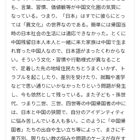
も、言葉、習慣、価値観等が中国文化圏の気質に
なっている。つまり、「日本」はすでに彼らにとっ
ては「異文化」の世界なのである。簡単には帰国当
時の日本社会の生活には適応できなかった。とくに
中国残留日本人本人と一緒に来た家族は中国で生ま
れ育った中国人なので、日本語がまったくわからな
い。そういう文化・習慣や行動様式が異なること
で、定着した先の地域住民たちとうまくいかず、ト
ラブルを起こしたり、差別を受けたり、就職や進学
などで思い通りにいかなかったりという問題が発生
し、今も依然として残っている。また子ども・孫世
代、つまり二世、三世、四世等の中国帰国者の中に
は、日本と中国の狭間で、自分のアイデンティティ
に悩み苦しんでいる人も多い。このように「中国帰
国者」たちの出自や生い立ち等によって、まさに千
差万別、限りない数の悩みや問題のケースが存在す