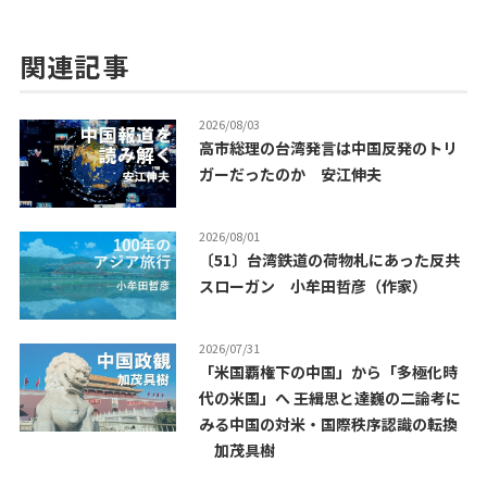
関連記事
2026/08/03
高市総理の台湾発言は中国反発のトリ
ガーだったのか 安江伸夫
2026/08/01
〔51〕台湾鉄道の荷物札にあった反共
スローガン 小牟田哲彦（作家）
2026/07/31
「米国覇権下の中国」から「多極化時
代の米国」へ ――王緝思と達巍の二論考に
みる中国の対米・国際秩序認識の転換
加茂具樹