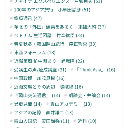
チャイナ エクスペリエンス 戸張東夫 (51)
100年のアジア旅行 小牟田哲彦 (51)
傻瓜通讯 (47)
華北の「外国」建築をあるく 東福大輔 (37)
ベトナム 生活図譜 竹森紘臣 (34)
春夏秋冬・韓国踏山紀行 森正哲央 (33)
東亜フォーラム (28)
近衞篤麿 忙中閑あり 嵯峨隆 (22)
受講生の声/速成講座 (21)
『Think Asia』 (16)
中国政観 加茂具樹 (16)
近衞文麿とその周辺 嵯峨隆 (16)
『霞山交流通信』 (14)
朗読会・弁論会 (14)
異郷見聞 (14)
霞山アカデミー (13)
アジアの記憶 直井謙二 (13)
霞山人国記 栗田尚弥 (11)
近刊 (10)