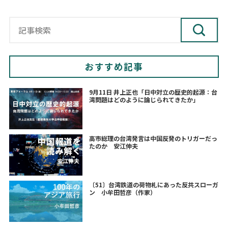
おすすめ記事
9月11日 井上正也「日中対立の歴史的起源：台
湾問題はどのように論じられてきたか」
高市総理の台湾発言は中国反発のトリガーだっ
たのか 安江伸夫
〔51〕台湾鉄道の荷物札にあった反共スローガ
ン 小牟田哲彦（作家）