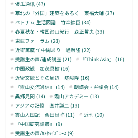
傻瓜通讯 (47)
華北の「外国」建築をあるく 東福大輔 (37)
ベトナム 生活図譜 竹森紘臣 (34)
春夏秋冬・韓国踏山紀行 森正哲央 (33)
東亜フォーラム (28)
近衞篤麿 忙中閑あり 嵯峨隆 (22)
受講生の声/速成講座 (21)
『Think Asia』 (16)
中国政観 加茂具樹 (16)
近衞文麿とその周辺 嵯峨隆 (16)
『霞山交流通信』 (14)
朗読会・弁論会 (14)
異郷見聞 (14)
霞山アカデミー (13)
アジアの記憶 直井謙二 (13)
霞山人国記 栗田尚弥 (11)
近刊 (10)
『中国研究論叢』 (9)
受講生の声/ｶｽﾀﾏｲｽﾞｺｰｽ (9)