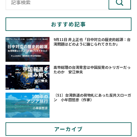
おすすめ記事
9月11日 井上正也「日中対立の歴史的起源：台
湾問題はどのように論じられてきたか」
高市総理の台湾発言は中国反発のトリガーだっ
たのか 安江伸夫
〔51〕台湾鉄道の荷物札にあった反共スローガ
ン 小牟田哲彦（作家）
アーカイブ