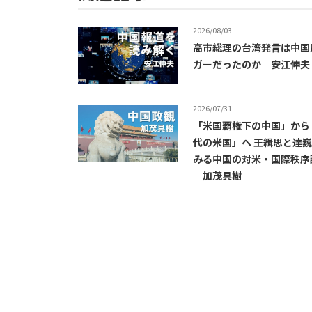
2026/08/03
高市総理の台湾発言は中国
ガーだったのか 安江伸夫
2026/07/31
「米国覇権下の中国」から
代の米国」へ ――王緝思と達
みる中国の対米・国際秩序
加茂具樹