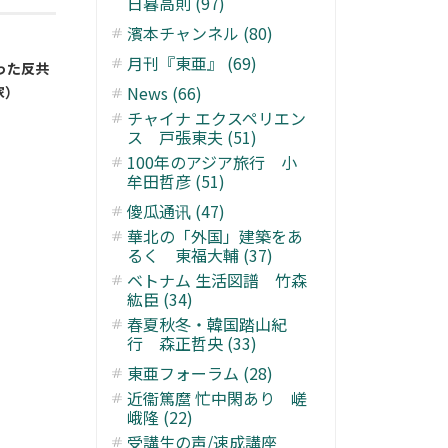
日暮高則 (97)
濱本チャンネル (80)
月刊『東亜』 (69)
った反共
News (66)
家）
チャイナ エクスペリエン
ス 戸張東夫 (51)
100年のアジア旅行 小
牟田哲彦 (51)
傻瓜通讯 (47)
華北の「外国」建築をあ
るく 東福大輔 (37)
ベトナム 生活図譜 竹森
紘臣 (34)
春夏秋冬・韓国踏山紀
行 森正哲央 (33)
東亜フォーラム (28)
近衞篤麿 忙中閑あり 嵯
峨隆 (22)
受講生の声/速成講座