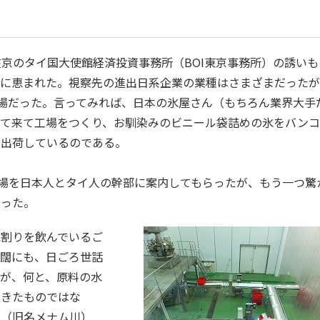
在京のタイ国大使館経済投資事務所（BOI東京事務所）の誘いも
会に恵まれた。視察先の進出日系企業の業種はさまざまだった
場だった。言ってみれば、日本の氷屋さん（もちろん業界大手
って来て工場をつくり、お馴染みのビニール袋詰めの氷をバン
に出荷しているのである。
場を日本人とタイ人の幹部に案内してもらったが、もう一つ驚
だった。
水割りを飲んでいるご
迂闊にも、日ごろ世話
が、何と、原料の水
てきたものではな
川（旧名メナム川）