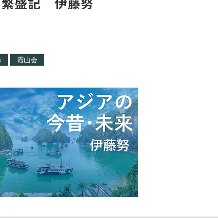
ん繁盛記 伊藤努
s
霞山会