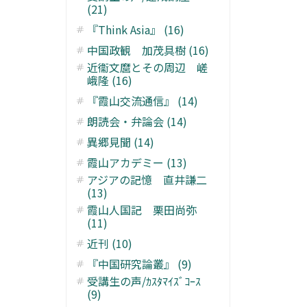
(21)
『Think Asia』 (16)
中国政観 加茂具樹 (16)
近衞文麿とその周辺 嵯
峨隆 (16)
『霞山交流通信』 (14)
朗読会・弁論会 (14)
異郷見聞 (14)
霞山アカデミー (13)
アジアの記憶 直井謙二
(13)
霞山人国記 栗田尚弥
(11)
近刊 (10)
『中国研究論叢』 (9)
受講生の声/ｶｽﾀﾏｲｽﾞｺｰｽ
(9)