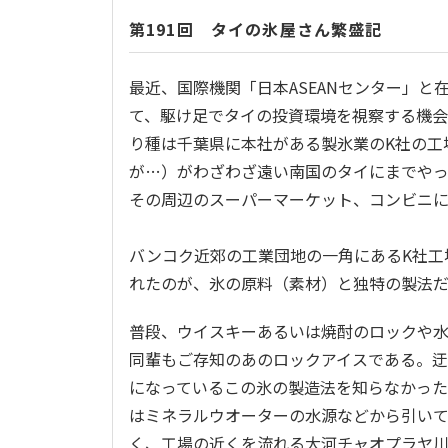
第191回 タイの氷屋さん繁盛記
最近、国際機関「日本ASEANセンター」と
て、駆け足でタイの投資環境を視察する機
り種は千葉県に本社がある製氷業のK社の工
が…）がわざわざ遠い南国のタイにまでや
その周辺のスーパーマーケット、コンビニ
バンコク近郊の工業団地の一角にあるK社工
れたのが、氷の原料（素材）と独特の製法
普段、ウイスキーあるいは焼酎のロックや
同輩もご存知のあのロックアイスである。
になっているこの氷の製造法を知らなかった
はミネラルウオーターの水源などから引い
く、工場の近くを流れる大河チャオプラヤ