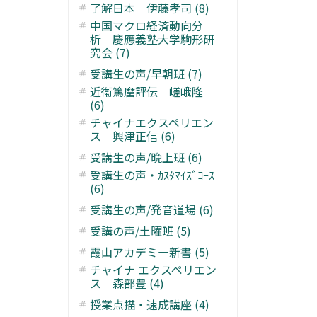
了解日本 伊藤孝司 (8)
中国マクロ経済動向分
析 慶應義塾大学駒形研
究会 (7)
受講生の声/早朝班 (7)
近衞篤麿評伝 嵯峨隆
(6)
チャイナエクスペリエン
ス 興津正信 (6)
受講生の声/晩上班 (6)
受講生の声・ｶｽﾀﾏｲｽﾞｺｰｽ
(6)
受講生の声/発音道場 (6)
受講の声/土曜班 (5)
霞山アカデミー新書 (5)
チャイナ エクスペリエン
ス 森部豊 (4)
授業点描・速成講座 (4)