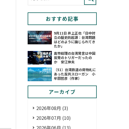
おすすめ記事
9月11日 井上正也「日中対
立の歴史的起源：台湾問題
はどのように論じられてき
たか」
高市総理の台湾発言は中国
反発のトリガーだったの
か 安江伸夫
〔51〕台湾鉄道の荷物札に
あった反共スローガン 小
牟田哲彦（作家）
アーカイブ
2026年08月 (3)
2026年07月 (10)
2026年06月 (13)