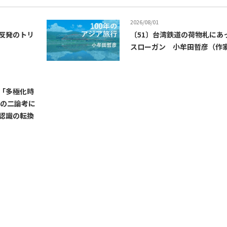
2026/08/01
反発のトリ
〔51〕台湾鉄道の荷物札にあ
スローガン 小牟田哲彦（作
「多極化時
巍の二論考に
認識の転換