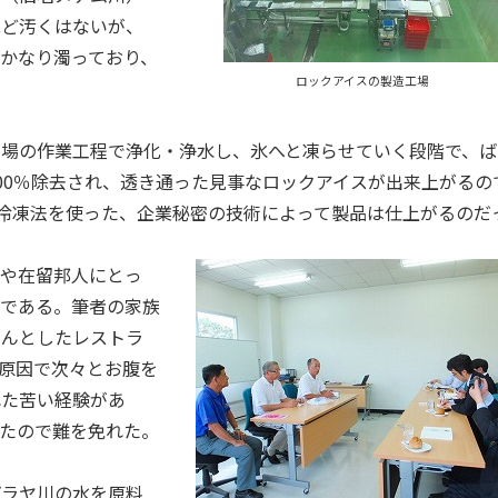
ほど汚くはないが、
かなり濁っており、
ロックアイスの製造工場
工場の作業工程で浄化・浄水し、氷へと凍らせていく段階で、ば
00％除去され、透き通った見事なロックアイスが出来上がるの
冷凍法を使った、企業秘密の技術によって製品は仕上がるのだ
客や在留邦人にとっ
品である。筆者の家族
ゃんとしたレストラ
原因で次々とお腹を
れた苦い経験があ
たので難を免れた。
プラヤ川の水を原料