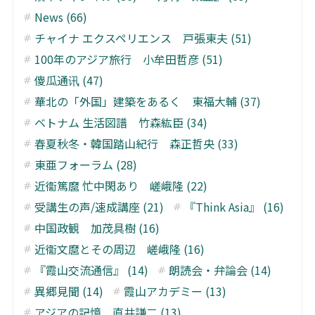
News (66)
チャイナ エクスペリエンス 戸張東夫 (51)
100年のアジア旅行 小牟田哲彦 (51)
傻瓜通讯 (47)
華北の「外国」建築をあるく 東福大輔 (37)
ベトナム 生活図譜 竹森紘臣 (34)
春夏秋冬・韓国踏山紀行 森正哲央 (33)
東亜フォーラム (28)
近衞篤麿 忙中閑あり 嵯峨隆 (22)
受講生の声/速成講座 (21)
『Think Asia』 (16)
中国政観 加茂具樹 (16)
近衞文麿とその周辺 嵯峨隆 (16)
『霞山交流通信』 (14)
朗読会・弁論会 (14)
異郷見聞 (14)
霞山アカデミー (13)
アジアの記憶 直井謙二 (13)