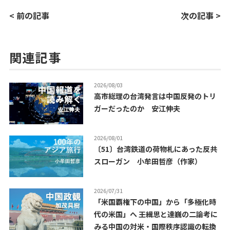
< 前の記事
次の記事 >
関連記事
2026/08/03
高市総理の台湾発言は中国反発のトリ
ガーだったのか 安江伸夫
2026/08/01
〔51〕台湾鉄道の荷物札にあった反共
スローガン 小牟田哲彦（作家）
2026/07/31
「米国覇権下の中国」から「多極化時
代の米国」へ ――王緝思と達巍の二論考に
みる中国の対米・国際秩序認識の転換