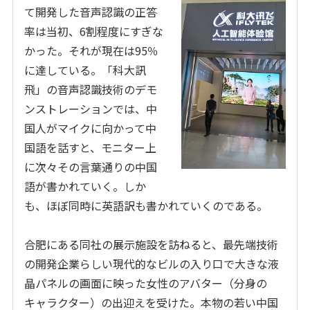
て開発した音声認識の正答
率は当初、
6
割程度にすぎな
かった。それが現在は
95
％
に達している。「科大訊
飛」の音声認識技術のデモ
ンストレーションでは、中
国人がマイクに向かって中
国語を話すと、モニター上
に次々その言葉通りの中国
語が書かれていく。しか
も、ほぼ同時に英語訳も書かれていくのである。
合肥にある同社の展示施設を訪ねると、最先端技術
の開発企業らしい現代的なビルの入り口で大きな液
晶パネルの画面に映った女性のアバター（分身の
キャラクター）の出迎えを受けた。本物の若い中国