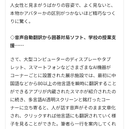
人女性と見まがうばかりの容姿で、よく見ないと、
本物かアバターかの区別がつかないほど精巧なつく
りに驚く。
◇音声自動翻訳から囲碁対局ソフト、学校の授業支
援……
さて、大型コンピューターのディスプレーやタブ
レット、スマートフォンなどさまざまな
AI
機器が
コーナーごとに設置された展示施設では、最初に中
国語などから
80
以上の他言語を瞬時に翻訳すること
ができるアプリが内蔵されたスマホが紹介されたの
に続き、多言語
AI
透明スクリーンと銘打ったコー
ナーに立ち寄ると、人が話す音声がそのまま文章化
され、クリックすれば他言語にも翻訳されていく様
子を見ることができた。筆者ら一行を案内してくれ