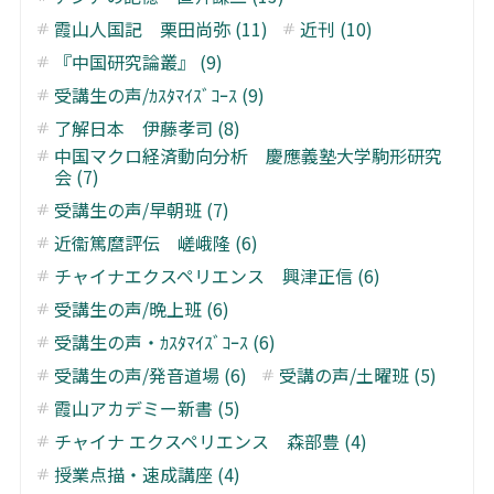
霞山人国記 栗田尚弥 (11)
近刊 (10)
『中国研究論叢』 (9)
受講生の声/ｶｽﾀﾏｲｽﾞｺｰｽ (9)
了解日本 伊藤孝司 (8)
中国マクロ経済動向分析 慶應義塾大学駒形研究
会 (7)
受講生の声/早朝班 (7)
近衞篤麿評伝 嵯峨隆 (6)
チャイナエクスペリエンス 興津正信 (6)
受講生の声/晩上班 (6)
受講生の声・ｶｽﾀﾏｲｽﾞｺｰｽ (6)
受講生の声/発音道場 (6)
受講の声/土曜班 (5)
霞山アカデミー新書 (5)
チャイナ エクスペリエンス 森部豊 (4)
授業点描・速成講座 (4)