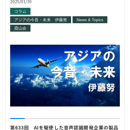
2025/01/30
コラム
アジアの今昔・未来 伊藤努
News & Topics
霞山会
第633回 AIを駆使した音声認識開発企業の製品