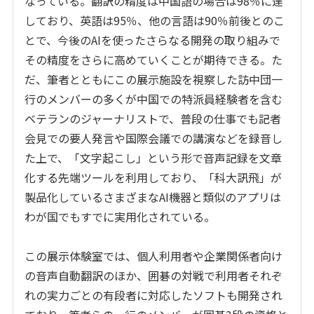
なっている。翻訳の精度は中国語の場合は
98
％に達
しており、英語は
95
％、他の言語は
90
％前後とのこ
とで、今後の
AI
を使ったさらなる開発の取り組みで
その精度をさらに高めていくことが期待できる。た
だ、筆者とともにこの展示施設を視察した訪中団一
行のメンバーの多くが中国での特派員経験者を含む
ベテランのジャーナリストで、普段の仕事でも記者
会見での要人発言や国際会議での講演などを録音し
た上で、「文字起こし」という形で音声記録を文章
化する先端ツールを利用しており、「科大訊飛」が
製品化しているさまざまな
AI
機器と類似のアプリは
わが国でもすでに実用化されている。
この展示体験室では、個人利用者や企業関係者向け
の音声自動翻訳のほか、囲碁の対戦で利用者それぞ
れの実力ごとの有段者に対応したソフトも開発され