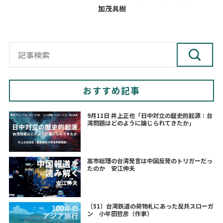
加茂具樹
おすすめ記事
9月11日 井上正也「日中対立の歴史的起源：台
湾問題はどのように論じられてきたか」
高市総理の台湾発言は中国反発のトリガーだっ
たのか 安江伸夫
〔51〕台湾鉄道の荷物札にあった反共スローガ
ン 小牟田哲彦（作家）