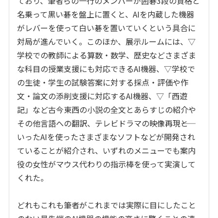
ており、筆者らの一行のメンバーが囲碁
3
段の資格と
名乗って黒い碁を盤上に置くと、
AI
を内蔵した機器
がレバーを使って白い碁を置いていくという具合に
対局が進んでいく。このほか、展示ルームには、▽
学校での教師による算数・数学、歴史などさまざま
な科目の授業支援にも対応できる
AI
機器、▽学校で
の生徒・学生の試験答案に対する採点・評価や作
文・論文の添削支援に対応する
AI
機器、▽「西遊
記」など古今東西の小説の全文とあらすじの紹介や
その他言語への翻訳、テレビドラマの映像再現――と
いった
AI
を使ったさまざまなソフトなどが開発され
ていることが紹介され、いずれのメニューでも案内
役の女性がマウス代わりの指示棒を使って実演して
くれた。
どれもこれも筆者がこれまでは実際に目にしたこと