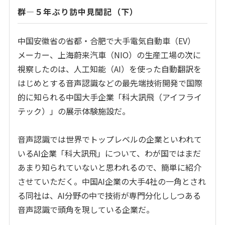
群―５年ぶり訪中見聞記（下）
中国安徽省の省都・合肥で大手電気自動車（
EV
）
メーカー、上海蔚来汽車（
NIO
）の生産工場の次に
視察したのは、人工知能（
AI
）を使った自動翻訳を
はじめとする音声認識などの最先端技術開発で国際
的に知られる中国大手企業「科大訊飛（アイフライ
テック）」の展示体験施設だ。
音声認識では世界でトップレベルの企業といわれて
いる
AI
企業「科大訊飛」について、わが国ではまだ
あまり知られていないと思われるので、簡単に紹介
させていただく。中国
AI
企業の大手
4
社の一角とされ
る同社は、
AI
分野の中で技術が専門分化ししつある
音声認識で頭角を現している企業だ。